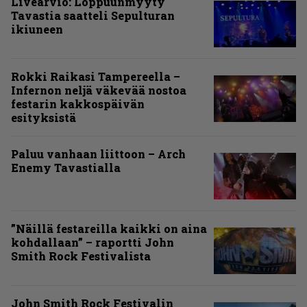
Livearvio: Loppuunmyyty
Tavastia saatteli Sepulturan
ikiuneen
Rokki Raikasi Tampereella –
Infernon neljä väkevää nostoa
festarin kakkospäivän
esityksistä
Paluu vanhaan liittoon – Arch
Enemy Tavastialla
”Näillä festareilla kaikki on aina
kohdallaan” – raportti John
Smith Rock Festivalista
John Smith Rock Festivalin