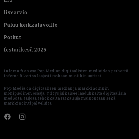
livearvio
Paluu keikkalavoille
Potkut
festarikesä 2025
Inferno.fi
on osa Pop Median digitaalisten medioiden perhettä.
Inferno.fi kertoo laajasti raskaan musiikin uutiset.
Pop Media
on digitaalisen median ja markkinoinnin
monipuolinen osaaja. Yritys julkaisee laadukkaita digitaalisia
medioita, tarjoaa tehokkaita ratkaisuja mainontaan sekä
markkinointipalveluita.
Facebook
Instagram