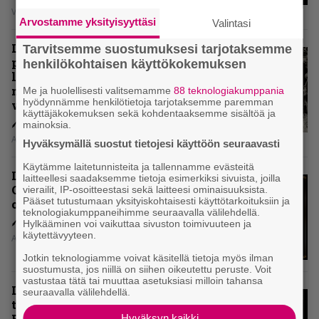
Vesa Siltanen
Arvostamme yksityisyyttäsi
Valintasi
Levyarvio: Coronerin
Tarvitsemme suostumuksesi tarjotaksemme
paluualbumi 32 vuotta edellisen
henkilökohtaisen käyttökokemuksen
levytyksen jälkeen ei voi
mitenkään täyttää odotuksia. Vai
Me ja huolellisesti valitsemamme
88 teknologiakumppania
hyödynnämme henkilötietoja tarjotaksemme paremman
voiko?
käyttäjäkokemuksen sekä kohdentaaksemme sisältöä ja
mainoksia.
Aki Nuopponen
Hyväksymällä suostut tietojesi käyttöön seuraavasti
Käytämme laitetunnisteita ja tallennamme evästeitä
Levyarvio: Dirkschneider & The
laitteellesi saadaksemme tietoja esimerkiksi sivuista, joilla
Old Gang -albumista ei aina tiedä,
vierailit, IP-osoitteestasi sekä laitteesi ominaisuuksista.
Pääset tutustumaan yksityiskohtaisesti käyttötarkoituksiin ja
onko se tosissaan tehty vai ei
teknologiakumppaneihimme seuraavalla välilehdellä.
Hylkääminen voi vaikuttaa sivuston toimivuuteen ja
käytettävyyteen.
Aki Nuopponen
Jotkin teknologiamme voivat käsitellä tietoja myös ilman
suostumusta, jos niillä on siihen oikeutettu peruste. Voit
vastustaa tätä tai muuttaa asetuksiasi milloin tahansa
Levyarvio: Onko Steelbound jo
seuraavalla välilehdellä.
täydellisintä mahdollista Battle
Beastia?
Hyväksyn kaikki