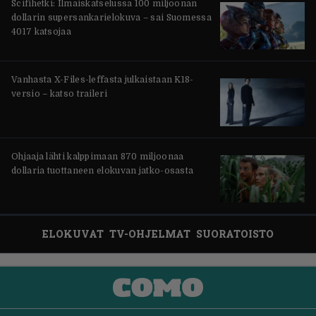
Scifihetki: Ilmaiskatselussa 100 miljoonan
dollarin supersankarielokuva – sai Suomessa
4017 katsojaa
Vanhasta X-Files-leffasta julkaistaan K18-
versio – katso traileri
Ohjaaja lähti kalppimaan 870 miljoonaa
dollaria tuottaneen elokuvan jatko-osasta
ELOKUVAT
TV-OHJELMAT
SUORATOISTO