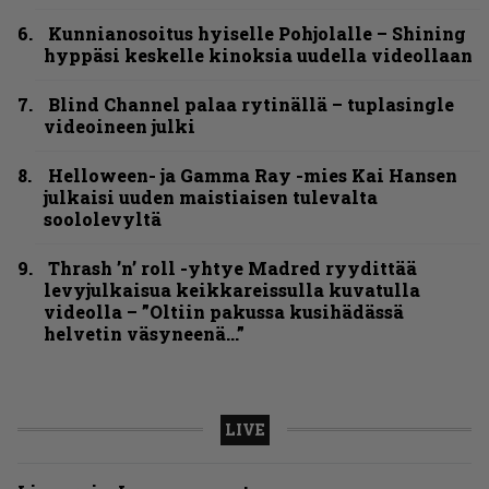
Kunnianosoitus hyiselle Pohjolalle – Shining
hyppäsi keskelle kinoksia uudella videollaan
Blind Channel palaa rytinällä – tuplasingle
videoineen julki
Helloween- ja Gamma Ray -mies Kai Hansen
julkaisi uuden maistiaisen tulevalta
soololevyltä
Thrash ’n’ roll -yhtye Madred ryydittää
levyjulkaisua keikkareissulla kuvatulla
videolla – ”Oltiin pakussa kusihädässä
helvetin väsyneenä…”
LIVE