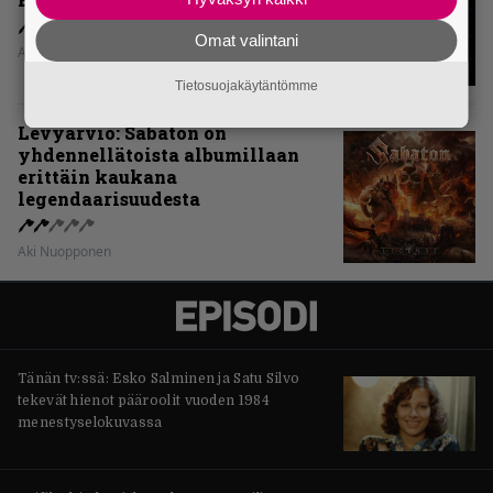
Omat valintani
Aki Nuopponen
Tietosuojakäytäntömme
Levyarvio: Sabaton on
yhdennellätoista albumillaan
erittäin kaukana
legendaarisuudesta
Aki Nuopponen
Tänän tv:ssä: Esko Salminen ja Satu Silvo
tekevät hienot pääroolit vuoden 1984
menestyselokuvassa