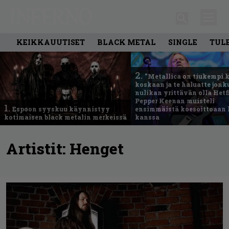
KEIKKAUUTISET
BLACK METAL
SINGLE
TUL
2.
”Metallica on tiukempi 
koskaan ja te haluatte jonk
nulikan yrittävän olla Hetfi
Pepper Keenan muisteli
1.
Espoon syyskuu käynnistyy
ensimmäistä koesoittoaan 
kotimaisen black metalin merkeissä
kanssa
Artistit:
Henget