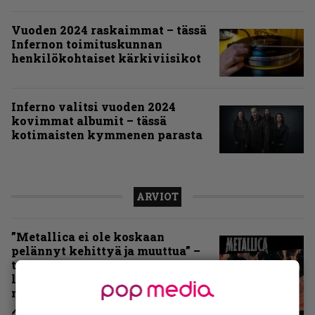
Vuoden 2024 raskaimmat – tässä
Infernon toimituskunnan
henkilökohtaiset kärkiviisikot
Inferno valitsi vuoden 2024
kovimmat albumit – tässä
kotimaisten kymmenen parasta
ARVIOT
”Metallica ei ole koskaan
pelännyt kehittyä ja muuttua” –
tarkistelussa 30 vuotta täyttävä
levy, joka jakaa fanien
mielipiteet