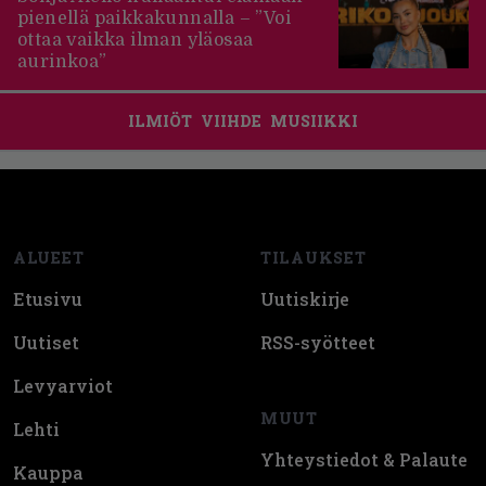
pienellä paikkakunnalla – ”Voi
ottaa vaikka ilman yläosaa
aurinkoa”
ILMIÖT
VIIHDE
MUSIIKKI
Footer
ALUEET
TILAUKSET
Etusivu
Uutiskirje
Uutiset
RSS-syötteet
Levyarviot
MUUT
Lehti
Yhteystiedot & Palaute
Kauppa