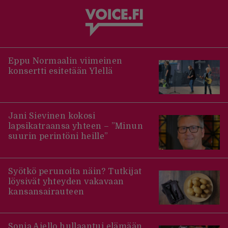
Eppu Normaalin viimeinen
konsertti esitetään Ylellä
Jani Sievinen kokosi
lapsikatraansa yhteen – ”Minun
suurin perintöni heille”
Syötkö perunoita näin? Tutkijat
löysivät yhteyden vakavaan
kansansairauteen
Sonja Aiello hullaantui elämään