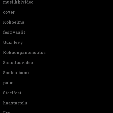
musiikkivideo
cover
Kokoelma
festivaalit
Uusi levy
Kokoonpanomuutos
Sanoitusvideo
Sooloalbumi
paluu
Steelfest
haastattelu
Ero