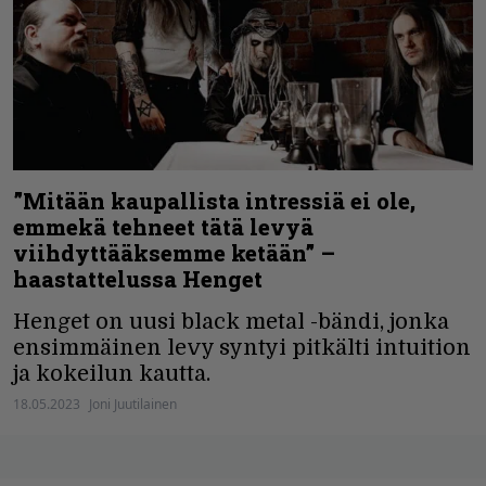
”Mitään kaupallista intressiä ei ole,
emmekä tehneet tätä levyä
viihdyttääksemme ketään” –
haastattelussa Henget
Henget on uusi black metal -bändi, jonka
ensimmäinen levy syntyi pitkälti intuition
ja kokeilun kautta.
18.05.2023
Joni Juutilainen