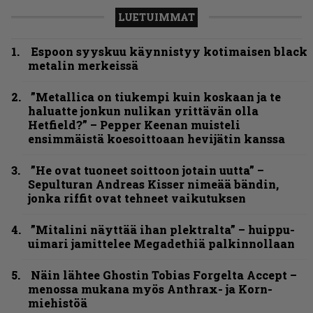
LUETUIMMAT
Espoon syyskuu käynnistyy kotimaisen black
metalin merkeissä
”Metallica on tiukempi kuin koskaan ja te
haluatte jonkun nulikan yrittävän olla
Hetfield?” – Pepper Keenan muisteli
ensimmäistä koesoittoaan hevijätin kanssa
”He ovat tuoneet soittoon jotain uutta” –
Sepulturan Andreas Kisser nimeää bändin,
jonka riffit ovat tehneet vaikutuksen
”Mitalini näyttää ihan plektralta” – huippu-
uimari jamittelee Megadethiä palkinnollaan
Näin lähtee Ghostin Tobias Forgelta Accept –
menossa mukana myös Anthrax- ja Korn-
miehistöä