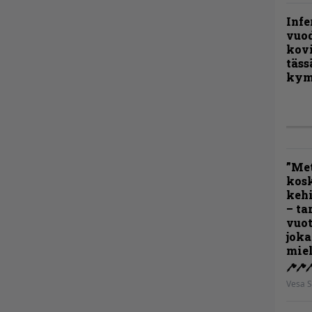
Infe
vuo
kov
täss
kym
”Met
kos
kehi
– ta
vuot
joka
miel
Vesa S