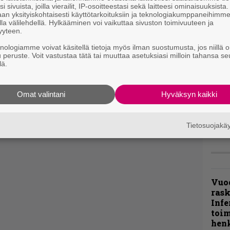
i sivuista, joilla vierailit, IP-osoitteestasi sekä laitteesi ominaisuuksista
”Näi
an yksityiskohtaisesti käyttötarkoituksiin ja teknologiakumppaneihimm
la välilehdellä. Hylkääminen voi vaikuttaa sivuston toimivuuteen ja
kaik
yyteen.
kohd
rapo
knologiamme voivat käsitellä tietoja myös ilman suostumusta, jos niillä o
Rock
u peruste. Voit vastustaa tätä tai muuttaa asetuksiasi milloin tahansa se
lä.
Joh
Fest
Omat valintani
Hyväksyn kaikki
ylei
bong
tutt
Tietosuojak
Vuo
ras
Infe
toi
henk