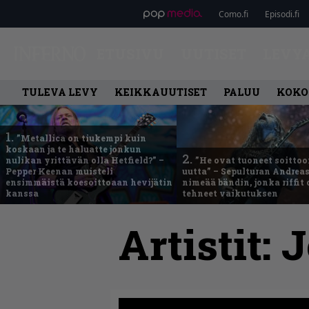
Como.fi
Episodi.fi
ETUSIVU
UUTISET
LEVY
TULEVA LEVY
KEIKKAUUTISET
PALUU
KOKO
1.
”Metallica on tiukempi kuin
koskaan ja te haluatte jonkun
2.
nulikan yrittävän olla Hetfield?” –
”He ovat tuoneet soittoo
Pepper Keenan muisteli
uutta” – Sepulturan Andreas
ensimmäistä koesoittoaan hevijätin
nimeää bändin, jonka riffit
kanssa
tehneet vaikutuksen
Artistit:
J