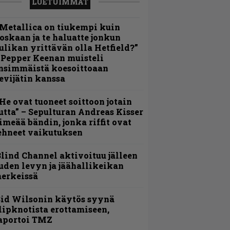
LUETUIMMAT
Metallica on tiukempi kuin
oskaan ja te haluatte jonkun
ulikan yrittävän olla Hetfield?”
 Pepper Keenan muisteli
nsimmäistä koesoittoaan
evijätin kanssa
He ovat tuoneet soittoon jotain
utta” – Sepulturan Andreas Kisser
imeää bändin, jonka riffit ovat
ehneet vaikutuksen
lind Channel aktivoituu jälleen
uden levyn ja jäähallikeikan
erkeissä
id Wilsonin käytös syynä
lipknotista erottamiseen,
aportoi TMZ