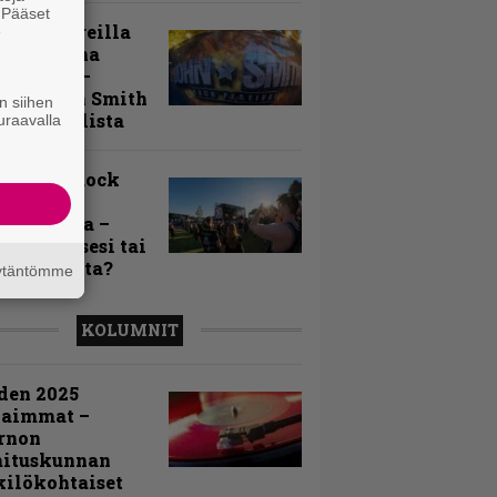
. Pääset
llä festareilla
e
ki on aina
allaan” –
rtti John Smith
n siihen
 Festivalista
uraavalla
n Smith Rock
ivalin
sögalleria –
aatko itsesi tai
uja joukosta?
äytäntömme
KOLUMNIT
den 2025
kaimmat –
rnon
mituskunnan
ilökohtaiset