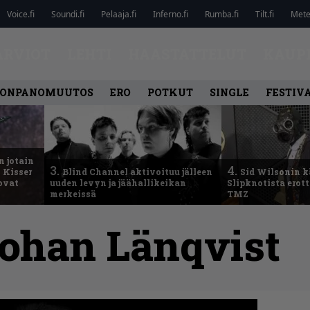
Voice.fi
Soundi.fi
Pelaaja.fi
Inferno.fi
Rumba.fi
Tilt.fi
Metel
ARVIOT
LEHTI
HAASTATTELUT
KAUP
ONPANOMUUTOS
ERO
POTKUT
SINGLE
FESTIV
n jotain
3.
4.
 Kisser
Blind Channel aktivoituu jälleen
Sid Wilsonin 
 ovat
uuden levyn ja jäähallikeikan
Slipknotista erot
merkeissä
TMZ
ohan Länqvist