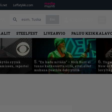
i.net
Leffatykki.com
PA
Etsi
KIRJAUDU
AALIT
STEELFEST
LIVEARVIO
PALUU KEIKKALAVO
5.
6.
käytös syynä
”En kadu mitään” – Rick Rozz ei
Yngwi
tamiseen, raportoi
tunne katkeruutta siitä, ettei ollut
Now or N
mukana Deathin debyytillä
levyltä 