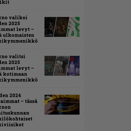
ikit
rno valikoi
den 2025
immat levyt –
ä ulkomaisten
kikymmenikkö
rno valitsi
den 2025
immat levyt –
ä kotimaan
kikymmenikkö
den 2024
aimmat – tässä
rnon
mituskunnan
ilökohtaiset
iviisikot