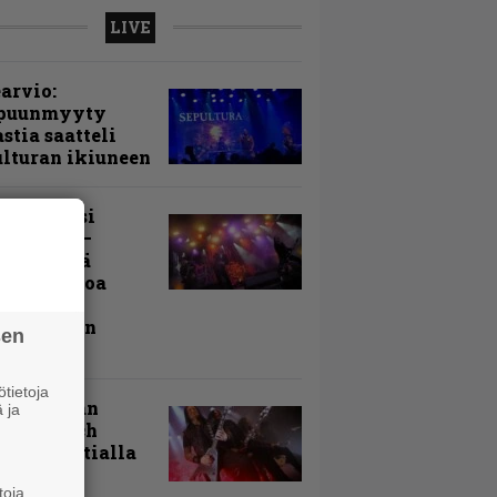
LIVE
arvio:
puunmyyty
stia saatteli
lturan ikiuneen
ki Raikasi
ereella –
rnon neljä
evää nostoa
arin
kospäivän
sen
yksistä
tietoja
uu vanhaan
 ja
toon – Arch
my Tavastialla
toja