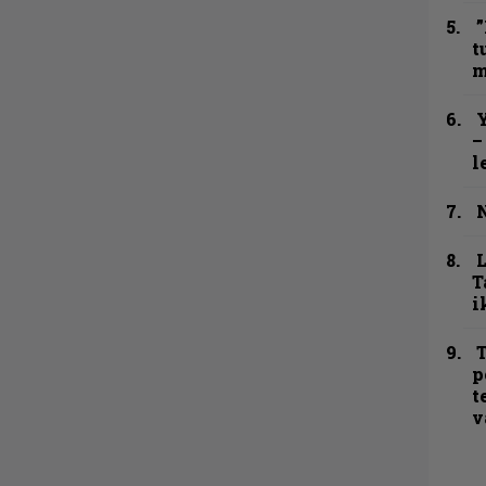
”
t
m
Y
–
l
N
T
i
T
p
t
v