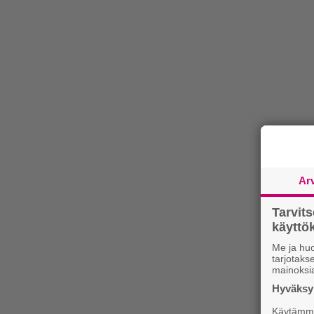
Ar
Tarvit
käytt
Me ja huo
tarjotak
mainoksi
Hyväksym
Käytämme 