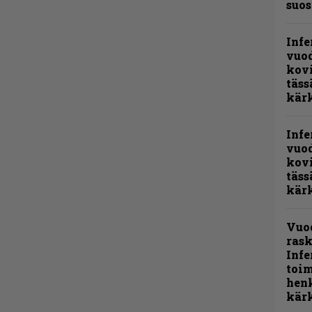
suos
Infe
vuo
kov
täss
kär
Infe
vuo
kov
täss
kär
Vuo
rask
Infe
toi
henk
kärk