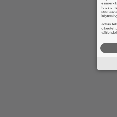
esimerkiks
tutustuma
seuraaval
käytettäv
Jotkin te
oikeutett
välilehdel