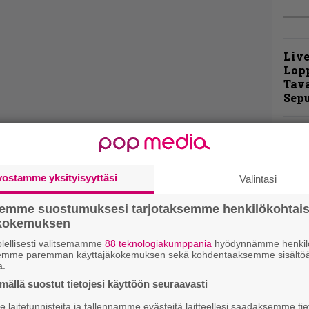
Live
Lop
Tava
Sepu
Rok
Tamp
Infe
väk
vostamme yksityisyyttäsi
Valintasi
fest
kak
semme suostumuksesi tarjotaksemme henkilökohtai
esit
ökokemuksen
lellisesti valitsemamme
88 teknologiakumppania
hyödynnämme henkilö
Pal
semme paremman käyttäjäkokemuksen sekä kohdentaaksemme sisältöä
a.
liit
Ene
ällä suostut tietojesi käyttöön seuraavasti
laitetunnisteita ja tallennamme evästeitä laitteellesi saadaksemme tie