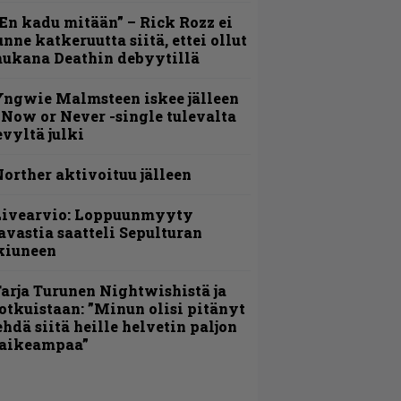
En kadu mitään” – Rick Rozz ei
unne katkeruutta siitä, ettei ollut
ukana Deathin debyytillä
ngwie Malmsteen iskee jälleen
 Now or Never -single tulevalta
evyltä julki
orther aktivoituu jälleen
Livearvio: Loppuunmyyty
avastia saatteli Sepulturan
kiuneen
arja Turunen Nightwishistä ja
otkuistaan: ”Minun olisi pitänyt
ehdä siitä heille helvetin paljon
aikeampaa”