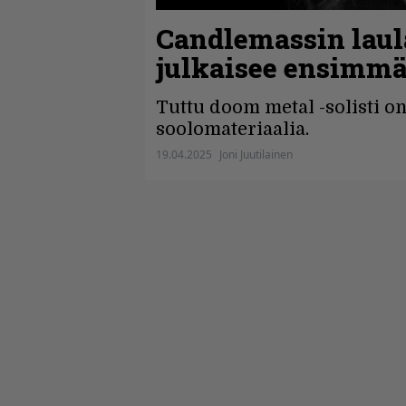
Candlemassin laul
julkaisee ensimmä
Tuttu doom metal -solisti o
soolomateriaalia.
19.04.2025
Joni Juutilainen