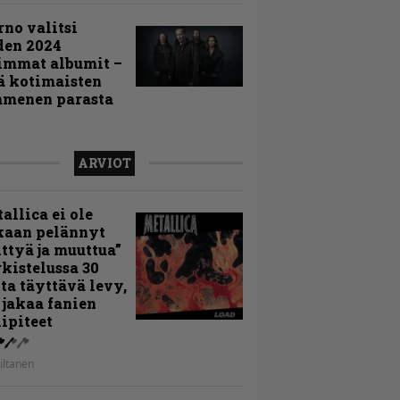
rno valitsi
den 2024
immat albumit –
ä kotimaisten
menen parasta
ARVIOT
allica ei ole
kaan pelännyt
ttyä ja muuttua”
rkistelussa 30
ta täyttävä levy,
 jakaa fanien
ipiteet
iltanen