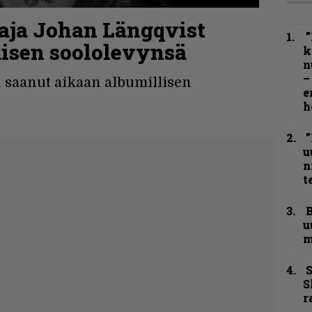
aja Johan Längqvist
”
isen soololevynsä
k
n
–
n saanut aikaan albumillisen
e
h
”
u
n
t
B
u
m
S
S
r