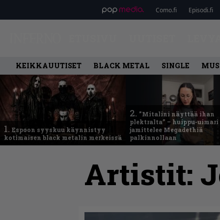
Como.fi
Episodi.fi
ETUSIVU
UUTISET
LEVY
KEIKKAUUTISET
BLACK METAL
SINGLE
MUS
2.
”Mitalini näyttää ihan
plektralta” – huippu-uimari
1.
Espoon syyskuu käynnistyy
jamittelee Megadethiä
kotimaisen black metalin merkeissä
palkinnollaan
Artistit:
J