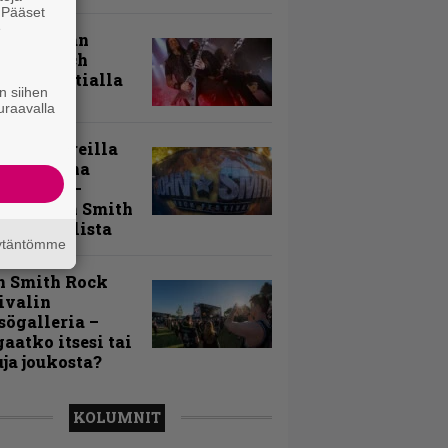
. Pääset
e
uu vanhaan
toon – Arch
my Tavastialla
n siihen
uraavalla
llä festareilla
ki on aina
allaan” –
rtti John Smith
 Festivalista
äytäntömme
n Smith Rock
ivalin
sögalleria –
aatko itsesi tai
uja joukosta?
KOLUMNIT