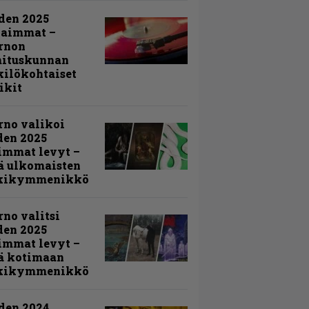
den 2025
kaimmat –
rnon
mituskunnan
ilökohtaiset
ikit
rno valikoi
den 2025
immat levyt –
ä ulkomaisten
kikymmenikkö
rno valitsi
den 2025
immat levyt –
ä kotimaan
kikymmenikkö
den 2024