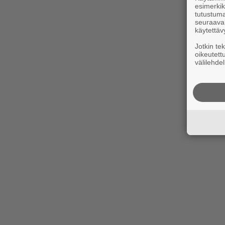
esimerkiks
tutustuma
seuraaval
käytettäv
Jotkin te
oikeutett
välilehdel