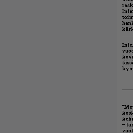
rask
Infe
toi
henk
kärk
Infe
vuo
kov
täss
kym
”Met
kos
kehi
– ta
vuot