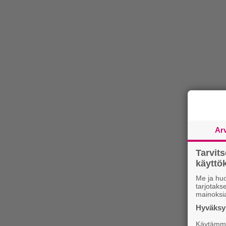
Ar
Tarvit
käytt
Me ja huo
tarjotak
mainoksi
Hyväksym
Käytämme 