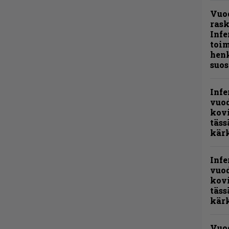
Vuo
ras
Infe
toi
henk
suos
Infe
vuo
kov
täss
kär
Infe
vuo
kov
täss
kär
Vuo