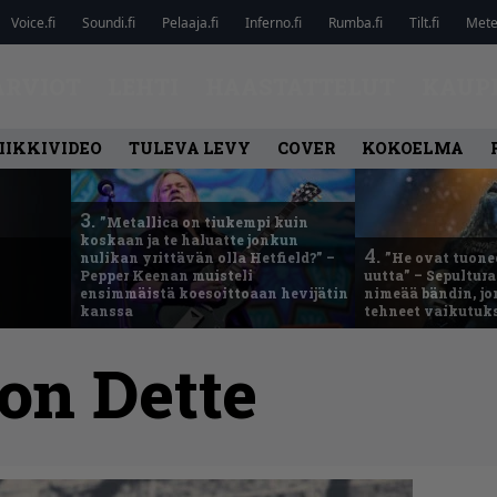
Voice.fi
Soundi.fi
Pelaaja.fi
Inferno.fi
Rumba.fi
Tilt.fi
Metel
ARVIOT
LEHTI
HAASTATTELUT
KAUP
IIKKIVIDEO
TULEVA LEVY
COVER
KOKOELMA
3.
”Metallica on tiukempi kuin
koskaan ja te haluatte jonkun
4.
nulikan yrittävän olla Hetfield?” –
”He ovat tuonee
Pepper Keenan muisteli
uutta” – Sepultur
ensimmäistä koesoittoaan hevijätin
nimeää bändin, jon
kanssa
tehneet vaikutuk
on Dette