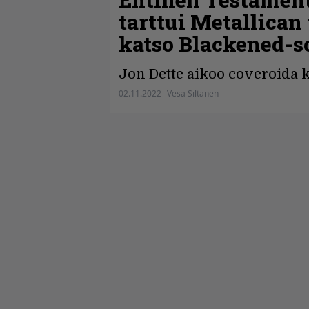
tarttui Metallica
katso Blackened-s
Jon Dette aikoo coveroida k
02.11.2022
Vesa Siltanen