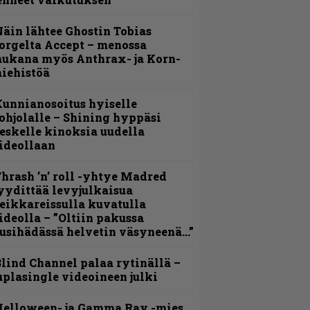
äin lähtee Ghostin Tobias
orgelta Accept – menossa
ukana myös Anthrax- ja Korn-
iehistöä
unnianosoitus hyiselle
ohjolalle – Shining hyppäsi
eskelle kinoksia uudella
ideollaan
hrash ’n’ roll -yhtye Madred
yydittää levyjulkaisua
eikkareissulla kuvatulla
ideolla – ”Oltiin pakussa
usihädässä helvetin väsyneenä…”
lind Channel palaa rytinällä –
uplasingle videoineen julki
Helloween- ja Gamma Ray -mies