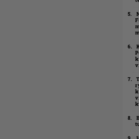
N
F
m
m
K
P
k
v
T
r
k
v
k
B
t