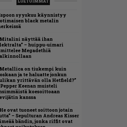
LUETUIMMAT
Espoon syyskuu käynnistyy
otimaisen black metalin
erkeissä
Mitalini näyttää ihan
lektralta” – huippu-uimari
amittelee Megadethiä
alkinnollaan
Metallica on tiukempi kuin
oskaan ja te haluatte jonkun
ulikan yrittävän olla Hetfield?”
 Pepper Keenan muisteli
nsimmäistä koesoittoaan
evijätin kanssa
He ovat tuoneet soittoon jotain
utta” – Sepulturan Andreas Kisser
imeää bändin, jonka riffit ovat
ehneet vaikutuksen