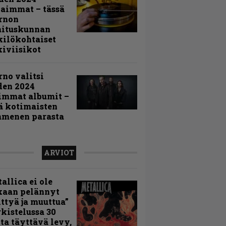
aimmat – tässä
rnon
mituskunnan
ilökohtaiset
iviisikot
rno valitsi
den 2024
immat albumit –
ä kotimaisten
menen parasta
ARVIOT
allica ei ole
kaan pelännyt
ttyä ja muuttua”
rkistelussa 30
ta täyttävä levy,