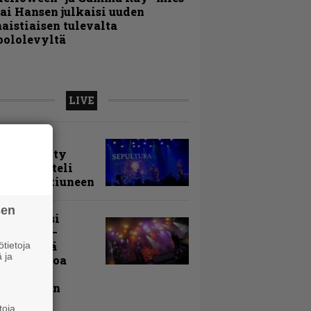
ai Hansen julkaisi uuden
aistiaisen tulevalta
oololevyltä
LIVE
arvio:
puunmyyty
stia saatteli
lturan ikiuneen
sen
ki Raikasi
ereella –
rnon neljä
tietoja
 ja
evää nostoa
arin
kospäivän
yksistä
toja