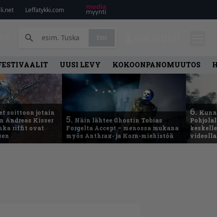
i.net
Leffatykki.com
PA
Etsi
KIRJAUDU
FESTIVAALIT
UUSI LEVY
KOKOONPANOMUUTOS
6.
t soittoon jotain
Kunni
5.
an Andreas Kisser
Näin lähtee Ghostin Tobias
Pohjolal
ka riffit ovat
Forgelta Accept – menossa mukana
keskelle
sen
myös Anthrax- ja Korn-miehistöä
videoll