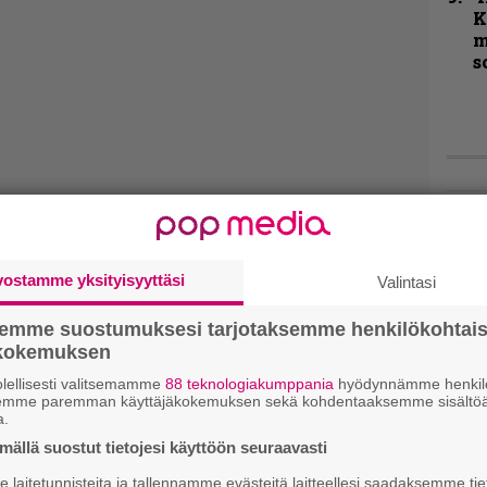
K
m
s
Live
Lop
Tava
vostamme yksityisyyttäsi
Valintasi
Sepu
semme suostumuksesi tarjotaksemme henkilökohtai
Rok
ökokemuksen
Tamp
Infe
lellisesti valitsemamme
88 teknologiakumppania
hyödynnämme henkilö
semme paremman käyttäjäkokemuksen sekä kohdentaaksemme sisältöä
väk
a.
fest
ällä suostut tietojesi käyttöön seuraavasti
kak
esit
laitetunnisteita ja tallennamme evästeitä laitteellesi saadaksemme tie