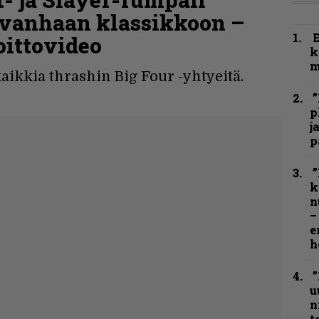
n vanhaan klassikkoon –
oittovideo
k
m
aikkia thrashin Big Four -yhtyeitä.
”
p
j
p
”
k
n
–
e
h
”
u
n
t