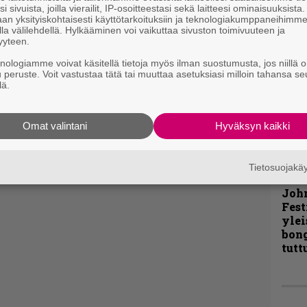
i sivuista, joilla vierailit, IP-osoitteestasi sekä laitteesi ominaisuuksista
an yksityiskohtaisesti käyttötarkoituksiin ja teknologiakumppaneihimm
Pal
la välilehdellä. Hylkääminen voi vaikuttaa sivuston toimivuuteen ja
liit
yyteen.
Ene
knologiamme voivat käsitellä tietoja myös ilman suostumusta, jos niillä o
u peruste. Voit vastustaa tätä tai muuttaa asetuksiasi milloin tahansa se
lä.
”Näi
kaik
Omat valintani
Hyväksyn kaikki
kohd
rapo
Rock
Tietosuojak
Joh
Fest
ylei
bong
tutt