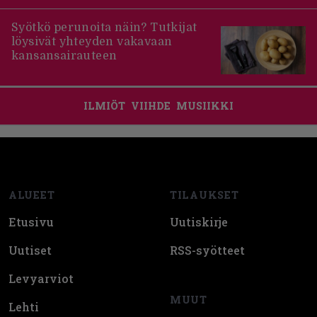
Syötkö perunoita näin? Tutkijat
löysivät yhteyden vakavaan
kansansairauteen
ILMIÖT
VIIHDE
MUSIIKKI
Footer
ALUEET
TILAUKSET
Etusivu
Uutiskirje
Uutiset
RSS-syötteet
Levyarviot
MUUT
Lehti