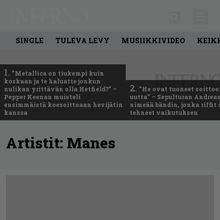
SINGLE
TULEVA LEVY
MUSIIKKIVIDEO
KEIK
1.
”Metallica on tiukempi kuin
koskaan ja te haluatte jonkun
2.
nulikan yrittävän olla Hetfield?” –
”He ovat tuoneet soittoo
Pepper Keenan muisteli
uutta” – Sepulturan Andreas
ensimmäistä koesoittoaan hevijätin
nimeää bändin, jonka riffit
kanssa
tehneet vaikutuksen
Artistit:
Manes