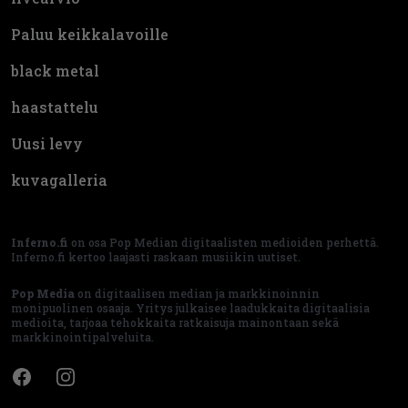
Paluu keikkalavoille
black metal
haastattelu
Uusi levy
kuvagalleria
Inferno.fi
on osa Pop Median digitaalisten medioiden perhettä.
Inferno.fi kertoo laajasti raskaan musiikin uutiset.
Pop Media
on digitaalisen median ja markkinoinnin
monipuolinen osaaja. Yritys julkaisee laadukkaita digitaalisia
medioita, tarjoaa tehokkaita ratkaisuja mainontaan sekä
markkinointipalveluita.
Facebook
Instagram