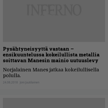
Pysähtyneisyyttä vastaan –
ensikuuntelussa kokeilullista metallia
soittavan Manesin mainio uutuuslevy
Norjalainen Manes jatkaa kokeilullisella
polulla.
24.08.2018
Joni Juutilainen