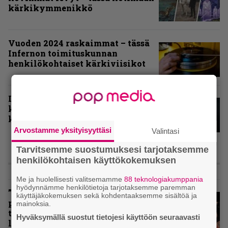
kärkikymmenikkö
Vuoden 2024 raskaimmat – tässä
Infernon toimituskunnan
henkilökohtaiset kärkiviisikot
Inferno valitsi vuoden 2024
kovimmat albumit – tässä
kotimaisten kymmenen parasta
Arvostamme yksityisyyttäsi
Valintasi
Tarvitsemme suostumuksesi tarjotaksemme
henkilökohtaisen käyttökokemuksen
ARVIOT
Me ja huolellisesti valitsemamme
88 teknologiakumppania
hyödynnämme henkilötietoja tarjotaksemme paremman
”Metallica ei ole koskaan
käyttäjäkokemuksen sekä kohdentaaksemme sisältöä ja
pelännyt kehittyä ja muuttua” –
mainoksia.
tarkistelussa 30 vuotta täyttävä
Hyväksymällä suostut tietojesi käyttöön seuraavasti
levy, joka jakaa fanien