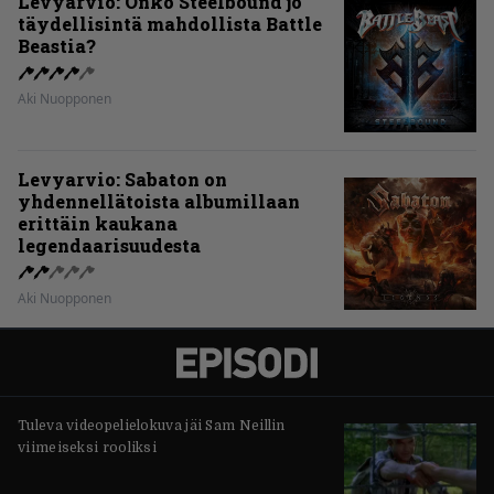
Levyarvio: Onko Steelbound jo
täydellisintä mahdollista Battle
Beastia?
Aki Nuopponen
Levyarvio: Sabaton on
yhdennellätoista albumillaan
erittäin kaukana
legendaarisuudesta
Aki Nuopponen
Tuleva videopelielokuva jäi Sam Neillin
viimeiseksi rooliksi