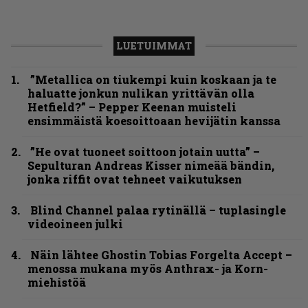
LUETUIMMAT
”Metallica on tiukempi kuin koskaan ja te
haluatte jonkun nulikan yrittävän olla
Hetfield?” – Pepper Keenan muisteli
ensimmäistä koesoittoaan hevijätin kanssa
”He ovat tuoneet soittoon jotain uutta” –
Sepulturan Andreas Kisser nimeää bändin,
jonka riffit ovat tehneet vaikutuksen
Blind Channel palaa rytinällä – tuplasingle
videoineen julki
Näin lähtee Ghostin Tobias Forgelta Accept –
menossa mukana myös Anthrax- ja Korn-
miehistöä