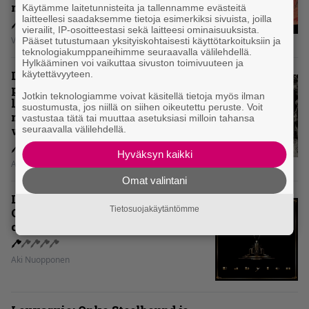
mielipiteet
Käytämme laitetunnisteita ja tallennamme evästeitä
laitteellesi saadaksemme tietoja esimerkiksi sivuista, joilla
vierailit, IP-osoitteestasi sekä laitteesi ominaisuuksista.
Vesa Siltanen
Pääset tutustumaan yksityiskohtaisesti käyttötarkoituksiin ja
teknologiakumppaneihimme seuraavalla välilehdellä.
Hylkääminen voi vaikuttaa sivuston toimivuuteen ja
käytettävyyteen.
Levyarvio: Coronerin
paluualbumi 32 vuotta edellisen
Jotkin teknologiamme voivat käsitellä tietoja myös ilman
levytyksen jälkeen ei voi
suostumusta, jos niillä on siihen oikeutettu peruste. Voit
mitenkään täyttää odotuksia. Vai
vastustaa tätä tai muuttaa asetuksiasi milloin tahansa
seuraavalla välilehdellä.
voiko?
Hyväksyn kaikki
Aki Nuopponen
Omat valintani
Levyarvio: Dirkschneider & The
Tietosuojakäytäntömme
Old Gang -albumista ei aina tiedä,
onko se tosissaan tehty vai ei
Aki Nuopponen