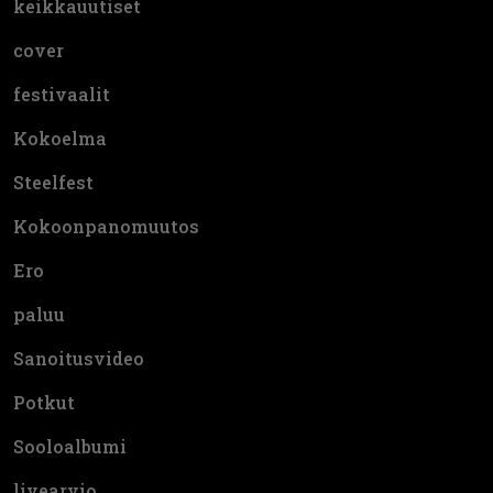
keikkauutiset
cover
festivaalit
Kokoelma
Steelfest
Kokoonpanomuutos
Ero
paluu
Sanoitusvideo
Potkut
Sooloalbumi
livearvio