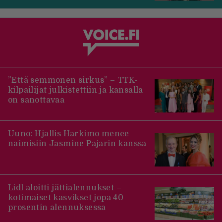
”Että semmonen sirkus” – TTK-
kilpailijat julkistettiin ja kansalla
on sanottavaa
Uuno: Hjallis Harkimo menee
naimisiin Jasmine Pajarin kanssa
Lidl aloitti jättialennukset –
kotimaiset kasvikset jopa 40
prosentin alennuksessa