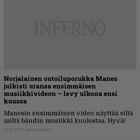
Norjalainen outoiluporukka Manes
julkisti uransa ensimmäisen
musiikkivideon – levy ulkona ensi
kuussa
Manesin ensimmäinen video näyttää siltä
miltä bändin musiikki kuulostaa. Hyvä!
26.07.2018
Joni Juutilainen