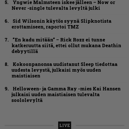
Yngwie Malmsteen iskee jälleen – Now or
Never -single tulevalta levyltä julki
Sid Wilsonin käytös syynä Slipknotista
erottamiseen, raportoi TMZ
”En kadu mitään” – Rick Rozz ei tunne
katkeruutta siitä, ettei ollut mukana Deathin
debyytillä
Kokoonpanonsa uudistanut Sleep tiedottaa
uudesta levystä, julkaisi myös uuden
maistiaisen
Helloween- ja Gamma Ray -mies Kai Hansen
julkaisi uuden maistiaisen tulevalta
soololevyltä
LIVE