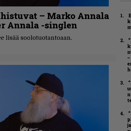
luhistuvat – Marko Annala
k
ter Annala -singlen
m
 lisää soolotuotantoaan.
”
k
n
–
e
h
”
u
n
t
”
p
j
p