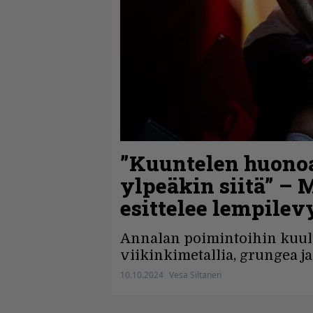
”Kuuntelen huonoa
ylpeäkin siitä” 
esittelee lempilev
Annalan poimintoihin kuulu
viikinkimetallia, grungea j
10.10.2024
Vesa Siltanen