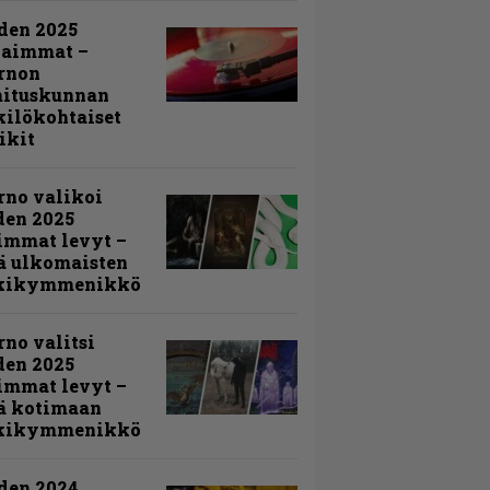
den 2025
kaimmat –
rnon
mituskunnan
ilökohtaiset
ikit
rno valikoi
den 2025
immat levyt –
ä ulkomaisten
kikymmenikkö
rno valitsi
den 2025
immat levyt –
ä kotimaan
kikymmenikkö
den 2024