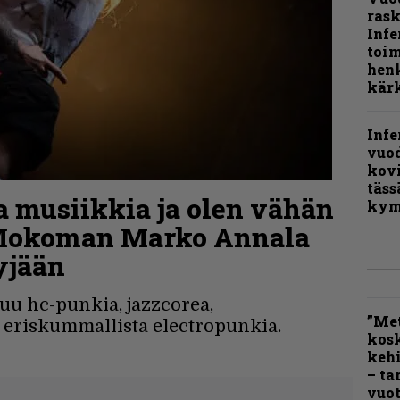
rask
Infe
toi
henk
kärk
Infe
vuo
kov
täss
 musiikkia ja olen vähän
kym
– Mokoman Marko Annala
yjään
u hc-punkia, jazzcorea,
”Met
a eriskummallista electropunkia.
kos
kehi
– ta
vuot