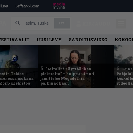
i.net
Leffatykki.com
PA
Etsi
KIRJAUDU
FESTIVAALIT
UUSI LEVY
SANOITUSVIDEO
KOKOO
5.
6.
”Mitalini näyttää ihan
Kunni
ostin Tobias
plektralta” – huippu-uimari
Pohjolal
– menossa mukana
jamittelee Megadethiä
keskelle
 Korn-miehistöä
palkinnollaan
videoll