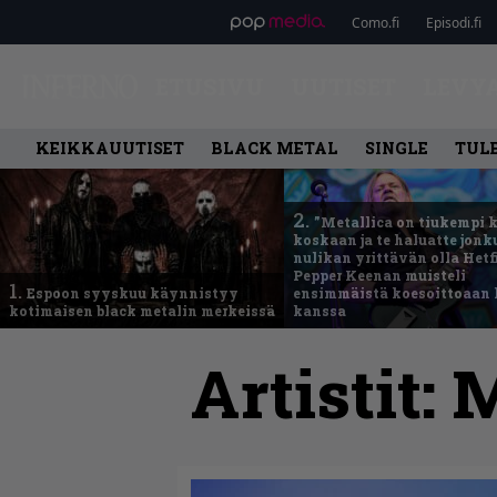
Como.fi
Episodi.fi
ETUSIVU
UUTISET
LEVY
KEIKKAUUTISET
BLACK METAL
SINGLE
TUL
2.
”Metallica on tiukempi 
koskaan ja te haluatte jonk
nulikan yrittävän olla Hetfi
Pepper Keenan muisteli
1.
Espoon syyskuu käynnistyy
ensimmäistä koesoittoaan 
kotimaisen black metalin merkeissä
kanssa
Artistit:
M