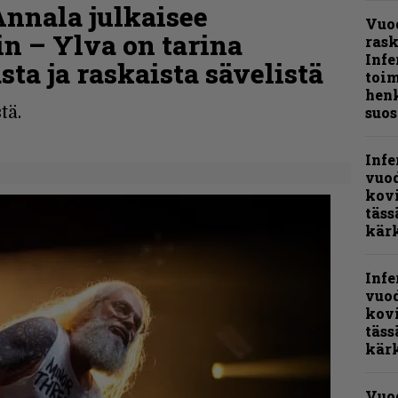
nala julkaisee
Vuo
n – Ylva on tarina
ras
Infe
ta ja raskaista sävelistä
toi
henk
tä.
suos
Infe
vuo
kov
täss
kär
Infe
vuo
kov
täss
kär
Vuo