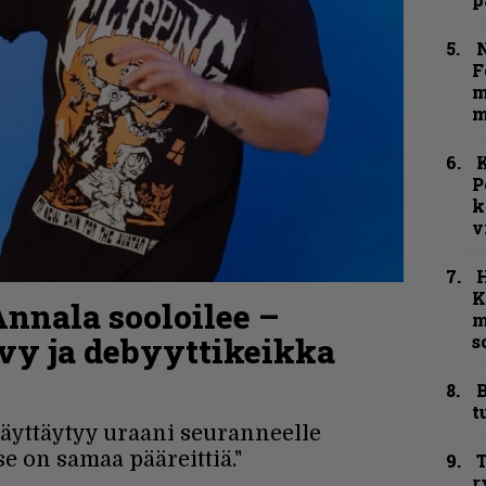
N
F
m
m
K
P
k
v
K
nala sooloilee –
m
levy ja debyyttikeikka
s
B
t
 näyttäytyy uraani seuranneelle
se on samaa pääreittiä."
T
r