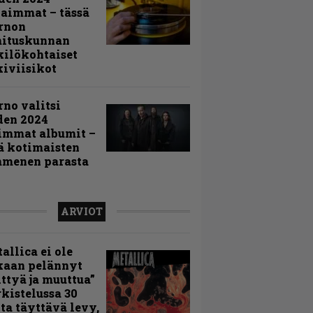
aimmat – tässä
rnon
mituskunnan
ilökohtaiset
iviisikot
rno valitsi
den 2024
immat albumit –
ä kotimaisten
menen parasta
ARVIOT
allica ei ole
kaan pelännyt
ttyä ja muuttua”
rkistelussa 30
ta täyttävä levy,