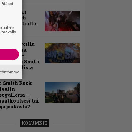
. Pääset
e
uu vanhaan
toon – Arch
my Tavastialla
n siihen
uraavalla
llä festareilla
ki on aina
allaan” –
rtti John Smith
 Festivalista
äytäntömme
n Smith Rock
ivalin
sögalleria –
aatko itsesi tai
uja joukosta?
KOLUMNIT