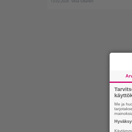
13.02.2026
Vesa Siltanen
Ar
Tarvit
käytt
Me ja huo
tarjotak
mainoksi
Hyväksym
Käytämme 