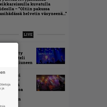
eikkareissulla kuvatulla
ideolla – ”Oltiin pakussa
usihädässä helvetin väsyneenä…”
LIVE
arvio:
puunmyyty
stia saatteli
lturan ikiuneen
sen
ki Raikasi
ereella –
rnon neljä
tietoja
 ja
evää nostoa
arin
kospäivän
yksistä
toja