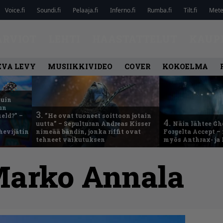
Voice.fi
Soundi.fi
Pelaaja.fi
Inferno.fi
Rumba.fi
Tilt.fi
Metel
ARVIOT
LEHTI
HAASTATTELUT
KAUP
EVA LEVY
MUSIIKKIVIDEO
COVER
KOKOELMA
kuin
un
3.
eld?” –
”He ovat tuoneet soittoon jotain
4.
uutta” – Sepulturan Andreas Kisser
Näin lähtee Gh
hevijätin
nimeää bändin, jonka riffit ovat
Forgelta Accept 
tehneet vaikutuksen
myös Anthrax- ja
arko Annala