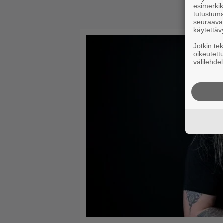
esimerkiks
tutustuma
seuraaval
käytettäv
Jotkin te
oikeutett
välilehdel