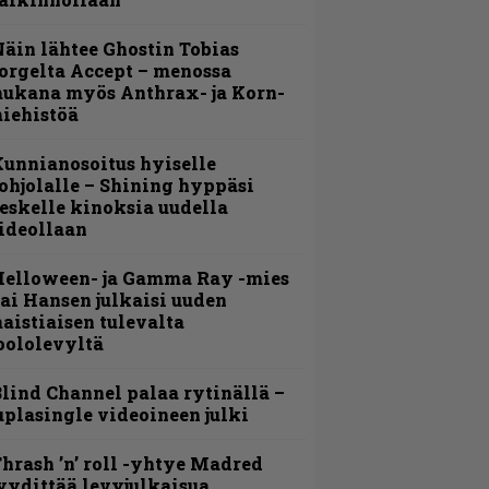
äin lähtee Ghostin Tobias
orgelta Accept – menossa
ukana myös Anthrax- ja Korn-
iehistöä
unnianosoitus hyiselle
ohjolalle – Shining hyppäsi
eskelle kinoksia uudella
ideollaan
Helloween- ja Gamma Ray -mies
ai Hansen julkaisi uuden
aistiaisen tulevalta
oololevyltä
lind Channel palaa rytinällä –
uplasingle videoineen julki
hrash ’n’ roll -yhtye Madred
yydittää levyjulkaisua