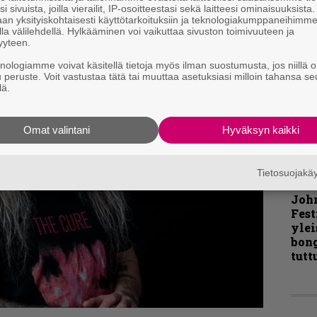
i sivuista, joilla vierailit, IP-osoitteestasi sekä laitteesi ominaisuuksista
an yksityiskohtaisesti käyttötarkoituksiin ja teknologiakumppaneihimm
Pal
la välilehdellä. Hylkääminen voi vaikuttaa sivuston toimivuuteen ja
liit
yyteen.
Ene
knologiamme voivat käsitellä tietoja myös ilman suostumusta, jos niillä o
u peruste. Voit vastustaa tätä tai muuttaa asetuksiasi milloin tahansa se
lä.
”Näi
kaik
Omat valintani
Hyväksyn kaikki
kohd
rapo
Rock
Tietosuojak
Joh
Fest
ylei
bong
tutt