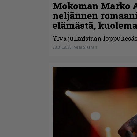
Mokoman Marko An
neljännen romaani
elämästä, kuolemas
Ylva julkaistaan loppukesäs
28.01.2025
Vesa Siltanen