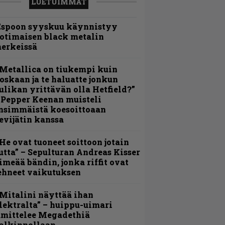
LUETUIMMAT
Espoon syyskuu käynnistyy
otimaisen black metalin
erkeissä
Metallica on tiukempi kuin
oskaan ja te haluatte jonkun
ulikan yrittävän olla Hetfield?”
 Pepper Keenan muisteli
nsimmäistä koesoittoaan
evijätin kanssa
He ovat tuoneet soittoon jotain
utta” – Sepulturan Andreas Kisser
imeää bändin, jonka riffit ovat
ehneet vaikutuksen
Mitalini näyttää ihan
lektralta” – huippu-uimari
amittelee Megadethiä
alkinnollaan