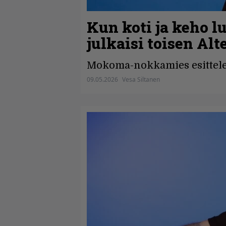
Kun koti ja keho 
julkaisi toisen Al
Mokoma-nokkamies esittelee
09.05.2026
Vesa Siltanen