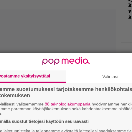
k
v
k
Live
Lop
Tava
vostamme yksityisyyttäsi
Valintasi
Sepu
semme suostumuksesi tarjotaksemme henkilökohtai
Rok
ökokemuksen
Tamp
Infe
lellisesti valitsemamme
88 teknologiakumppania
hyödynnämme henkilö
semme paremman käyttäjäkokemuksen sekä kohdentaaksemme sisältöä
väk
a.
fest
ällä suostut tietojesi käyttöön seuraavasti
kak
esit
laitetunnisteita ja tallennamme evästeitä laitteellesi saadaksemme tie