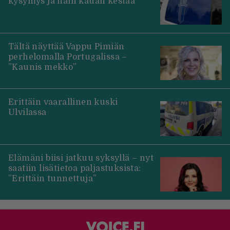
kysymys ja näin kauan kestää
Tältä näyttää Vappu Pimiän
perhelomalla Portugalissa –
”Kaunis mekko”
Erittäin vaarallinen kuski
Ulvilassa
Elämäni biisi jatkuu syksyllä – nyt
saatiin lisätietoa paljastuksista:
”Erittäin tunnettuja”