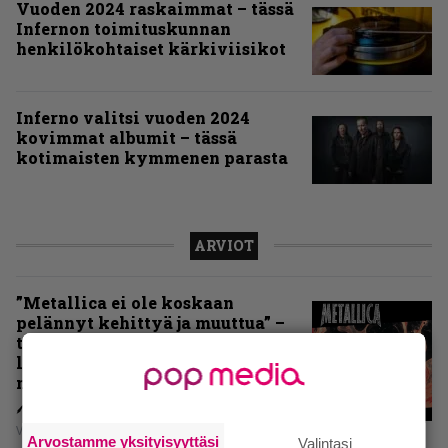
Vuoden 2024 raskaimmat – tässä
Infernon toimituskunnan
henkilökohtaiset kärkiviisikot
Inferno valitsi vuoden 2024
kovimmat albumit – tässä
kotimaisten kymmenen parasta
ARVIOT
”Metallica ei ole koskaan
pelännyt kehittyä ja muuttua” –
tarkistelussa 30 vuotta täyttävä
levy, joka jakaa fanien
mielipiteet
Vesa Siltanen
Arvostamme yksityisyyttäsi
Valintasi