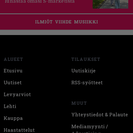
lunastaa omasi S-marketista
ILMIÖT
VIIHDE
MUSIIKKI
Footer
ALUEET
TILAUKSET
Etusivu
Uutiskirje
Uutiset
RSS-syötteet
Levyarviot
MUUT
Lehti
Yhteystiedot & Palaute
Kauppa
Mediamyynti /
Haastattelut