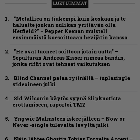
LUETUIMMAT
”Metallica on tiukempi kuin koskaan ja te
haluatte jonkun nulikan yrittävän olla
Hetfield?” – Pepper Keenan muisteli
ensimmäistä koesoittoaan hevijätin kanssa
”He ovat tuoneet soittoon jotain uutta” –
Sepulturan Andreas Kisser nimeää bändin,
jonka riffit ovat tehneet vaikutuksen
Blind Channel palaa rytinällä – tuplasingle
videoineen julki
Sid Wilsonin käytös syynä Slipknotista
erottamiseen, raportoi TMZ
Yngwie Malmsteen iskee jälleen – Now or
Never -single tulevalta levyltä julki
Näin lähtee Ghostin Tobias Forgelta Accept –