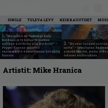
SINGLE
TULEVA LEVY
KEIKKAUUTISET
MUSI
1.
”Metallica on tiukempi kuin
koskaan ja te haluatte jonkun
2.
nulikan yrittävän olla Hetfield?” –
”He ovat tuoneet soittoo
Pepper Keenan muisteli
uutta” – Sepulturan Andreas
ensimmäistä koesoittoaan hevijätin
nimeää bändin, jonka riffit
kanssa
tehneet vaikutuksen
Artistit:
Mike Hranica