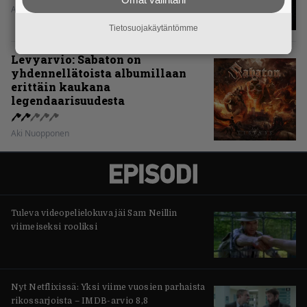
Aki Nuopponen
Tietosuojakäytäntömme
Levyarvio: Sabaton on
yhdennellätoista albumillaan
erittäin kaukana
legendaarisuudesta
Aki Nuopponen
Tuleva videopelielokuva jäi Sam Neillin
viimeiseksi rooliksi
Nyt Netflixissä: Yksi viime vuosien parhaista
rikossarjoista – IMDB-arvio 8,8