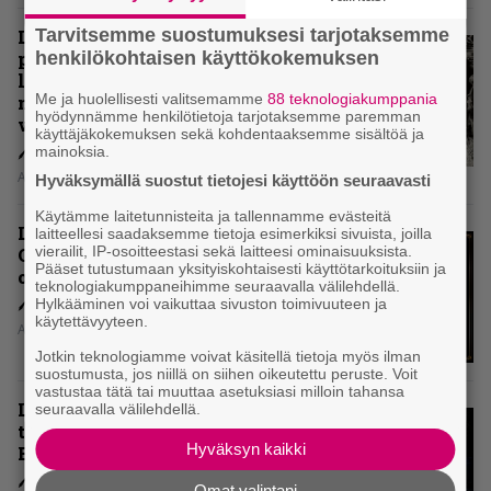
Tarvitsemme suostumuksesi tarjotaksemme
Levyarvio: Coronerin
henkilökohtaisen käyttökokemuksen
paluualbumi 32 vuotta edellisen
levytyksen jälkeen ei voi
Me ja huolellisesti valitsemamme
88 teknologiakumppania
mitenkään täyttää odotuksia. Vai
hyödynnämme henkilötietoja tarjotaksemme paremman
voiko?
käyttäjäkokemuksen sekä kohdentaaksemme sisältöä ja
mainoksia.
Aki Nuopponen
Hyväksymällä suostut tietojesi käyttöön seuraavasti
Käytämme laitetunnisteita ja tallennamme evästeitä
Levyarvio: Dirkschneider & The
laitteellesi saadaksemme tietoja esimerkiksi sivuista, joilla
vierailit, IP-osoitteestasi sekä laitteesi ominaisuuksista.
Old Gang -albumista ei aina tiedä,
Pääset tutustumaan yksityiskohtaisesti käyttötarkoituksiin ja
onko se tosissaan tehty vai ei
teknologiakumppaneihimme seuraavalla välilehdellä.
Hylkääminen voi vaikuttaa sivuston toimivuuteen ja
käytettävyyteen.
Aki Nuopponen
Jotkin teknologiamme voivat käsitellä tietoja myös ilman
suostumusta, jos niillä on siihen oikeutettu peruste. Voit
vastustaa tätä tai muuttaa asetuksiasi milloin tahansa
Levyarvio: Onko Steelbound jo
seuraavalla välilehdellä.
täydellisintä mahdollista Battle
Hyväksyn kaikki
Beastia?
Omat valintani