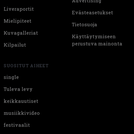
Advertising
Liveraportit
Evästeasetukset
Mielipiteet
Tietosuoja
Kuvagalleriat
Käyttäytymiseen
perustuva mainonta
Kilpailut
SUOSITUT AIHEET
single
Tuleva levy
keikkauutiset
musiikkivideo
festivaalit