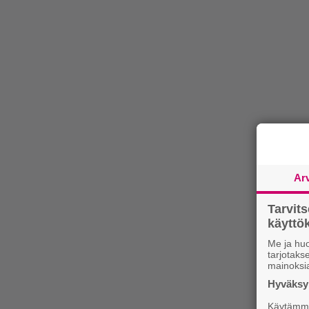
Ar
Tarvit
käytt
Me ja huo
tarjotak
mainoksi
Hyväksym
Käytämme 