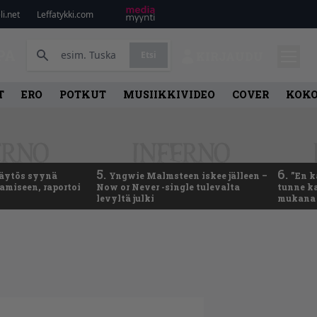
i.net
Leffatykki.com
PA
Etsi
KIRJAUDU
T
ERO
POTKUT
MUSIIKKIVIDEO
COVER
KOK
5.
6.
käytös syynä
Yngwie Malmsteen iskee jälleen –
”En k
tamiseen, raportoi
Now or Never -single tulevalta
tunne ka
levyltä julki
mukana 