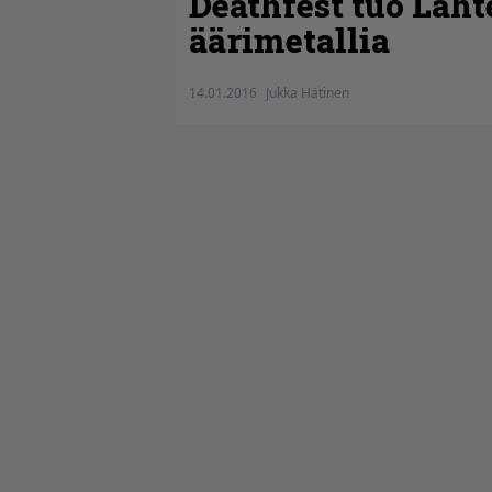
Deathfest tuo Laht
äärimetallia
14.01.2016
Jukka Hätinen