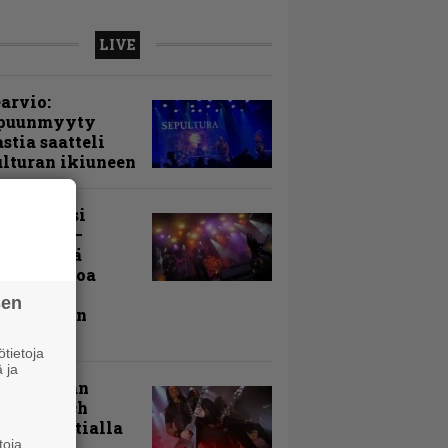
LIVE
arvio:
puunmyyty
stia saatteli
lturan ikiuneen
ki Raikasi
ereella –
rnon neljä
evää nostoa
arin
sen
kospäivän
yksistä
tietoja
 ja
uu vanhaan
toon – Arch
my Tavastialla
toja