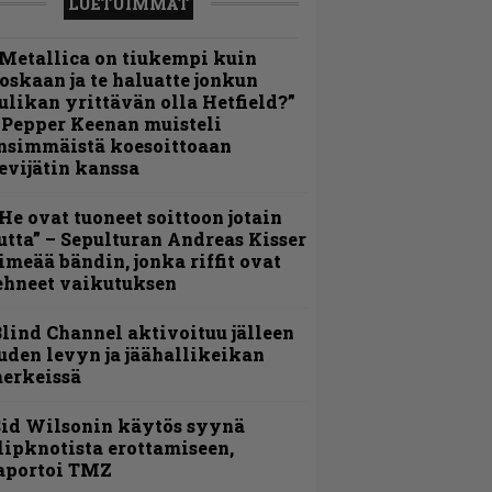
LUETUIMMAT
Metallica on tiukempi kuin
oskaan ja te haluatte jonkun
ulikan yrittävän olla Hetfield?”
 Pepper Keenan muisteli
nsimmäistä koesoittoaan
evijätin kanssa
He ovat tuoneet soittoon jotain
utta” – Sepulturan Andreas Kisser
imeää bändin, jonka riffit ovat
ehneet vaikutuksen
lind Channel aktivoituu jälleen
uden levyn ja jäähallikeikan
erkeissä
id Wilsonin käytös syynä
lipknotista erottamiseen,
aportoi TMZ