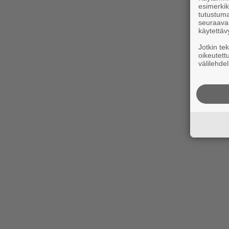
esimerkiks
tutustuma
seuraaval
käytettäv
Jotkin te
oikeutett
välilehdel