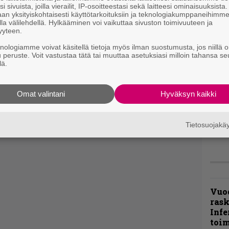
i sivuista, joilla vierailit, IP-osoitteestasi sekä laitteesi ominaisuuksista
an yksityiskohtaisesti käyttötarkoituksiin ja teknologiakumppaneihimm
la välilehdellä. Hylkääminen voi vaikuttaa sivuston toimivuuteen ja
”Näi
yyteen.
kaik
kohd
knologiamme voivat käsitellä tietoja myös ilman suostumusta, jos niillä o
rapo
u peruste. Voit vastustaa tätä tai muuttaa asetuksiasi milloin tahansa se
lä.
Rock
Joh
Omat valintani
Hyväksyn kaikki
Fest
ylei
bong
Tietosuojak
tutt
Vuo
ras
Infe
toi