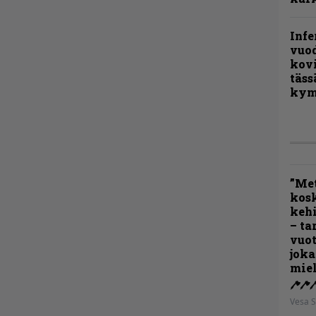
Infe
vuo
kov
täss
kym
”Met
kos
kehi
– ta
vuot
joka
miel
Vesa S