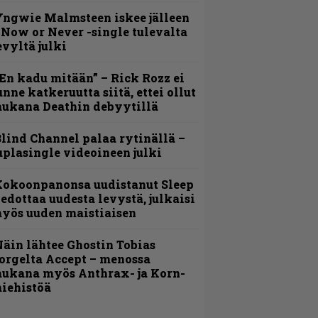
ngwie Malmsteen iskee jälleen
 Now or Never -single tulevalta
evyltä julki
En kadu mitään” – Rick Rozz ei
unne katkeruutta siitä, ettei ollut
ukana Deathin debyytillä
lind Channel palaa rytinällä –
uplasingle videoineen julki
Kokoonpanonsa uudistanut Sleep
iedottaa uudesta levystä, julkaisi
yös uuden maistiaisen
äin lähtee Ghostin Tobias
orgelta Accept – menossa
ukana myös Anthrax- ja Korn-
iehistöä