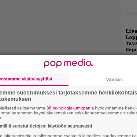
Live
Lop
Tava
Sepu
Rok
Tamp
Infe
vostamme yksityisyyttäsi
Valintasi
väk
fest
semme suostumuksesi tarjotaksemme henkilökohtai
kak
ökokemuksen
esit
lellisesti valitsemamme
88 teknologiakumppania
hyödynnämme henkilö
semme paremman käyttäjäkokemuksen sekä kohdentaaksemme sisältöä
a.
Pal
liit
ällä suostut tietojesi käyttöön seuraavasti
Ene
laitetunnisteita ja tallennamme evästeitä laitteellesi saadaksemme tie