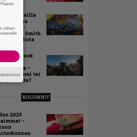
. Pääset
e
llä festareilla
ki on aina
allaan” –
n siihen
rtti John Smith
uraavalla
 Festivalista
n Smith Rock
ivalin
sögalleria –
aatko itsesi tai
äytäntömme
uja joukosta?
KOLUMNIT
den 2025
kaimmat –
rnon
mituskunnan