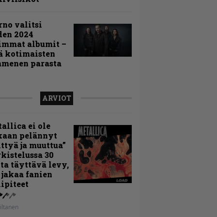
rno valitsi
den 2024
immat albumit –
ä kotimaisten
menen parasta
ARVIOT
allica ei ole
kaan pelännyt
ttyä ja muuttua”
rkistelussa 30
ta täyttävä levy,
 jakaa fanien
ipiteet
iltanen