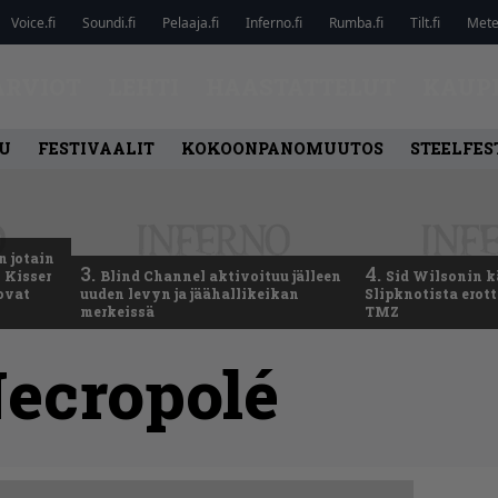
Voice.fi
Soundi.fi
Pelaaja.fi
Inferno.fi
Rumba.fi
Tilt.fi
Metel
ARVIOT
LEHTI
HAASTATTELUT
KAUP
U
FESTIVAALIT
KOKOONPANOMUUTOS
STEELFES
n jotain
3.
4.
 Kisser
Blind Channel aktivoituu jälleen
Sid Wilsonin 
 ovat
uuden levyn ja jäähallikeikan
Slipknotista erot
merkeissä
TMZ
ecropolé