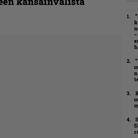
een kansainvälistä
”
k
n
–
e
h
”
u
n
t
B
u
m
S
S
r