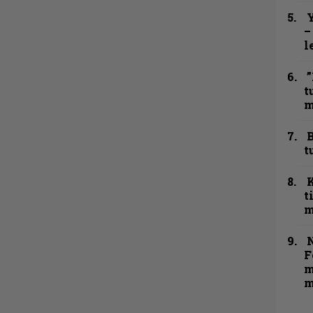
Y
–
l
”
t
m
B
t
t
m
N
F
m
m