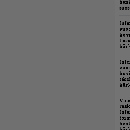
henk
suos
Infe
vuo
kov
täss
kär
Infe
vuo
kov
täss
kär
Vuo
rask
Infe
toi
henk
kärk