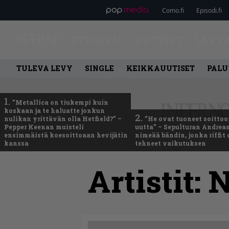
Como.fi
Episodi.fi
ETUSIVU
UUTISET
LEVY
TULEVA LEVY
SINGLE
KEIKKAUUTISET
PALU
1.
”Metallica on tiukempi kuin
koskaan ja te haluatte jonkun
2.
nulikan yrittävän olla Hetfield?” –
”He ovat tuoneet soittoo
Pepper Keenan muisteli
uutta” – Sepulturan Andreas
ensimmäistä koesoittoaan hevijätin
nimeää bändin, jonka riffit
kanssa
tehneet vaikutuksen
Artistit:
N