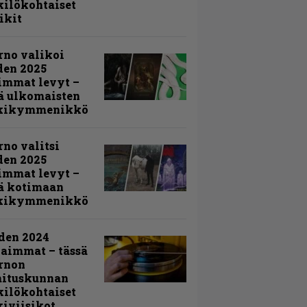
ilökohtaiset
ikit
rno valikoi
den 2025
immat levyt –
ä ulkomaisten
kikymmenikkö
rno valitsi
den 2025
immat levyt –
ä kotimaan
kikymmenikkö
den 2024
aimmat – tässä
rnon
mituskunnan
ilökohtaiset
iviisikot