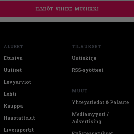
ILMIÖT
VIIHDE
MUSIIKKI
Footer
ALUEET
TILAUKSET
Etusivu
Uutiskirje
Uutiset
RSS-syötteet
Levyarviot
MUUT
Lehti
Yhteystiedot & Palaute
Kauppa
Mediamyynti /
Haastattelut
Advertising
Liveraportit
Evästeasetukset