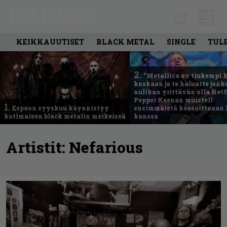
KEIKKAUUTISET
BLACK METAL
SINGLE
TUL
2.
”Metallica on tiukempi 
koskaan ja te haluatte jonk
nulikan yrittävän olla Hetfi
Pepper Keenan muisteli
1.
Espoon syyskuu käynnistyy
ensimmäistä koesoittoaan 
kotimaisen black metalin merkeissä
kanssa
Artistit:
Nefarious