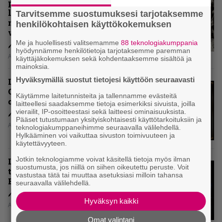
paluualbumi 32 vuotta edellisen
levytyksen jälkeen ei voi
Tarvitsemme suostumuksesi tarjotaksemme
mitenkään täyttää odotuksia. Vai
henkilökohtaisen käyttökokemuksen
voiko?
Me ja huolellisesti valitsemamme
88 teknologiakumppania
hyödynnämme henkilötietoja tarjotaksemme paremman
Aki Nuopponen
käyttäjäkokemuksen sekä kohdentaaksemme sisältöä ja
mainoksia.
Hyväksymällä suostut tietojesi käyttöön seuraavasti
Levyarvio: Dirkschneider & The
Old Gang -albumista ei aina tiedä,
Käytämme laitetunnisteita ja tallennamme evästeitä
onko se tosissaan tehty vai ei
laitteellesi saadaksemme tietoja esimerkiksi sivuista, joilla
vierailit, IP-osoitteestasi sekä laitteesi ominaisuuksista.
Pääset tutustumaan yksityiskohtaisesti käyttötarkoituksiin ja
Aki Nuopponen
teknologiakumppaneihimme seuraavalla välilehdellä.
Hylkääminen voi vaikuttaa sivuston toimivuuteen ja
käytettävyyteen.
Jotkin teknologiamme voivat käsitellä tietoja myös ilman
Levyarvio: Onko Steelbound jo
suostumusta, jos niillä on siihen oikeutettu peruste. Voit
täydellisintä mahdollista Battle
vastustaa tätä tai muuttaa asetuksiasi milloin tahansa
Beastia?
seuraavalla välilehdellä.
Hyväksyn kaikki
Aki Nuopponen
Omat valintani