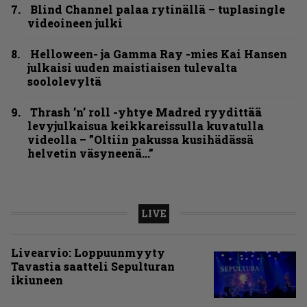
Blind Channel palaa rytinällä – tuplasingle
videoineen julki
Helloween- ja Gamma Ray -mies Kai Hansen
julkaisi uuden maistiaisen tulevalta
soololevyltä
Thrash ’n’ roll -yhtye Madred ryydittää
levyjulkaisua keikkareissulla kuvatulla
videolla – ”Oltiin pakussa kusihädässä
helvetin väsyneenä…”
LIVE
Livearvio: Loppuunmyyty
Tavastia saatteli Sepulturan
ikiuneen