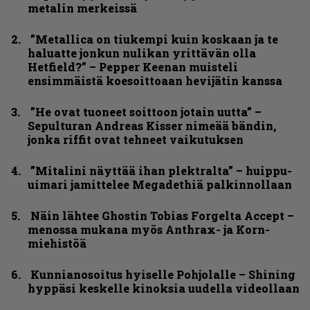
metalin merkeissä
”Metallica on tiukempi kuin koskaan ja te
haluatte jonkun nulikan yrittävän olla
Hetfield?” – Pepper Keenan muisteli
ensimmäistä koesoittoaan hevijätin kanssa
”He ovat tuoneet soittoon jotain uutta” –
Sepulturan Andreas Kisser nimeää bändin,
jonka riffit ovat tehneet vaikutuksen
”Mitalini näyttää ihan plektralta” – huippu-
uimari jamittelee Megadethiä palkinnollaan
Näin lähtee Ghostin Tobias Forgelta Accept –
menossa mukana myös Anthrax- ja Korn-
miehistöä
Kunnianosoitus hyiselle Pohjolalle – Shining
hyppäsi keskelle kinoksia uudella videollaan