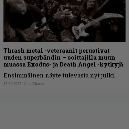
Thrash metal -veteraanit perustivat
uuden superbändin – soittajilla muun
muassa Exodus- ja Death Angel -kytkyjä
Ensimmäinen näyte tulevasta nyt julki.
16.04.2025
Vesa Siltanen