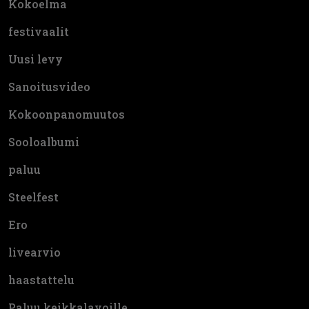
Kokoelma
festivaalit
Uusi levy
Sanoitusvideo
Kokoonpanomuutos
Sooloalbumi
paluu
Steelfest
Ero
livearvio
haastattelu
Paluu keikkalavoille