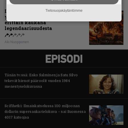
Levyarvio: Sabaton on
Tietosuojakäytäntömme
yhdennellätoista albumillaan
erittäin kaukana
legendaarisuudesta
Aki Nuopponen
Tänän tv:ssä: Esko Salminen ja Satu Silvo
tekevät hienot pääroolit vuoden 1984
menestyselokuvassa
Scifihetki: Ilmaiskatselussa 100 miljoonan
dollarin supersankarielokuva – sai Suomessa
4017 katsojaa