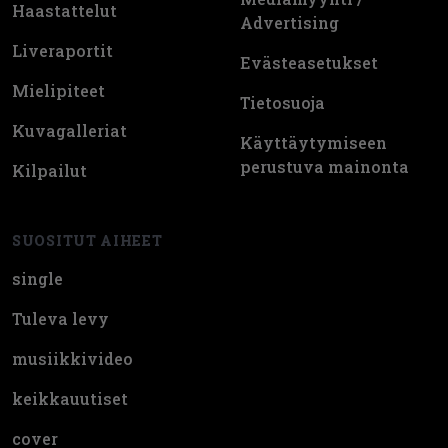
Haastattelut
Advertising
Liveraportit
Evästeasetukset
Mielipiteet
Tietosuoja
Kuvagalleriat
Käyttäytymiseen
perustuva mainonta
Kilpailut
SUOSITUT AIHEET
single
Tuleva levy
musiikkivideo
keikkauutiset
cover