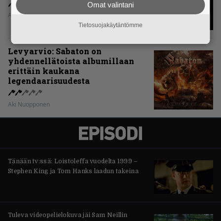
Omat valintani
Aki Nuopponen
Tietosuojakäytäntömme
Levyarvio: Sabaton on
yhdennellätoista albumillaan
erittäin kaukana
legendaarisuudesta
Aki Nuopponen
Tänään tv:ssä: Loistoleffa vuodelta 1999 –
Stephen King ja Tom Hanks laadun takeina
Tuleva videopelielokuva jäi Sam Neillin