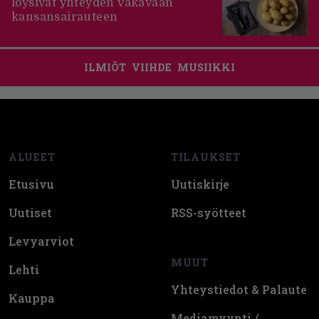
löysivät yhteyden vakavaan
kansansairauteen
ILMIÖT
VIIHDE
MUSIIKKI
Footer
ALUEET
TILAUKSET
Etusivu
Uutiskirje
Uutiset
RSS-syötteet
Levyarviot
MUUT
Lehti
Yhteystiedot & Palaute
Kauppa
Mediamyynti /