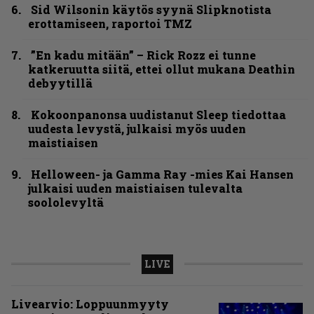
Sid Wilsonin käytös syynä Slipknotista
erottamiseen, raportoi TMZ
”En kadu mitään” – Rick Rozz ei tunne
katkeruutta siitä, ettei ollut mukana Deathin
debyytillä
Kokoonpanonsa uudistanut Sleep tiedottaa
uudesta levystä, julkaisi myös uuden
maistiaisen
Helloween- ja Gamma Ray -mies Kai Hansen
julkaisi uuden maistiaisen tulevalta
soololevyltä
LIVE
Livearvio: Loppuunmyyty