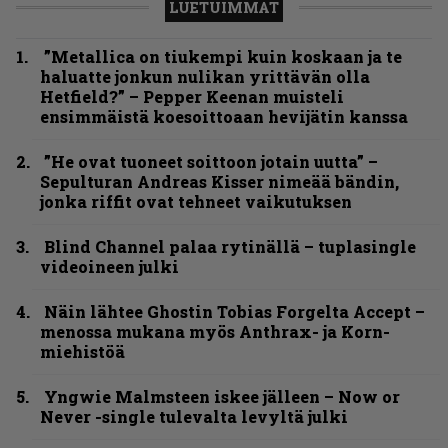
LUETUIMMAT
”Metallica on tiukempi kuin koskaan ja te
haluatte jonkun nulikan yrittävän olla
Hetfield?” – Pepper Keenan muisteli
ensimmäistä koesoittoaan hevijätin kanssa
”He ovat tuoneet soittoon jotain uutta” –
Sepulturan Andreas Kisser nimeää bändin,
jonka riffit ovat tehneet vaikutuksen
Blind Channel palaa rytinällä – tuplasingle
videoineen julki
Näin lähtee Ghostin Tobias Forgelta Accept –
menossa mukana myös Anthrax- ja Korn-
miehistöä
Yngwie Malmsteen iskee jälleen – Now or
Never -single tulevalta levyltä julki