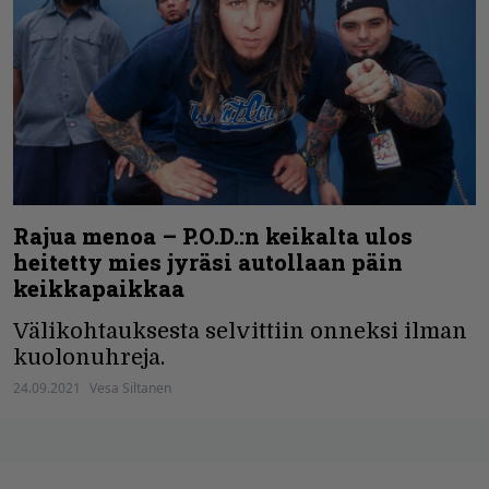
Rajua menoa – P.O.D.:n keikalta ulos
heitetty mies jyräsi autollaan päin
keikkapaikkaa
Välikohtauksesta selvittiin onneksi ilman
kuolonuhreja.
24.09.2021
Vesa Siltanen