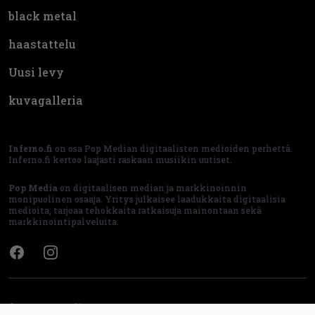
black metal
haastattelu
Uusi levy
kuvagalleria
Inferno.fi
on osa Pop Median digitaalisten medioiden perhettä.
Inferno.fi kertoo laajasti raskaan musiikin uutiset.
Pop Media
on digitaalisen median ja markkinoinnin
monipuolinen osaaja. Yritys julkaisee laadukkaita digitaalisia
medioita, tarjoaa tehokkaita ratkaisuja mainontaan sekä
markkinointipalveluita.
Facebook
Instagram
© 2022 Pop Media Oy