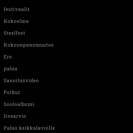
festivaalit
Kokoelma
Steelfest
Kokoonpanomuutos
Ero
paluu
Sanoitusvideo
Potkut
Sooloalbumi
livearvio
Paluu keikkalavoille