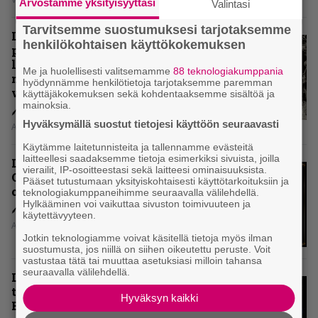
Arvostamme yksityisyyttäsi
Valintasi
Tarvitsemme suostumuksesi tarjotaksemme
Levyarvio: Coronerin
henkilökohtaisen käyttökokemuksen
paluualbumi 32 vuotta edellisen
levytyksen jälkeen ei voi
Me ja huolellisesti valitsemamme
88 teknologiakumppania
mitenkään täyttää odotuksia. Vai
hyödynnämme henkilötietoja tarjotaksemme paremman
voiko?
käyttäjäkokemuksen sekä kohdentaaksemme sisältöä ja
mainoksia.
Hyväksymällä suostut tietojesi käyttöön seuraavasti
Aki Nuopponen
Käytämme laitetunnisteita ja tallennamme evästeitä
laitteellesi saadaksemme tietoja esimerkiksi sivuista, joilla
Levyarvio: Dirkschneider & The
vierailit, IP-osoitteestasi sekä laitteesi ominaisuuksista.
Old Gang -albumista ei aina tiedä,
Pääset tutustumaan yksityiskohtaisesti käyttötarkoituksiin ja
onko se tosissaan tehty vai ei
teknologiakumppaneihimme seuraavalla välilehdellä.
Hylkääminen voi vaikuttaa sivuston toimivuuteen ja
käytettävyyteen.
Aki Nuopponen
Jotkin teknologiamme voivat käsitellä tietoja myös ilman
suostumusta, jos niillä on siihen oikeutettu peruste. Voit
vastustaa tätä tai muuttaa asetuksiasi milloin tahansa
seuraavalla välilehdellä.
Levyarvio: Onko Steelbound jo
täydellisintä mahdollista Battle
Hyväksyn kaikki
Beastia?