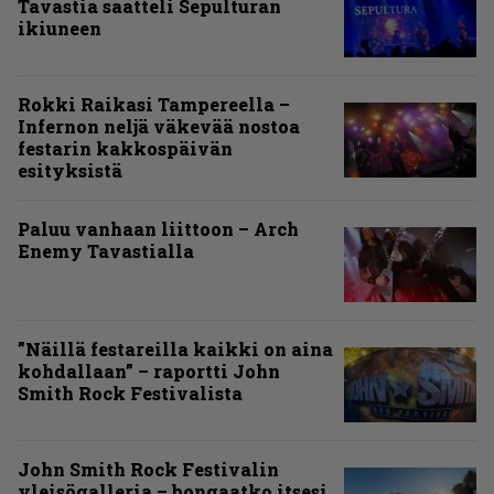
Tavastia saatteli Sepulturan
ikiuneen
Rokki Raikasi Tampereella –
Infernon neljä väkevää nostoa
festarin kakkospäivän
esityksistä
Paluu vanhaan liittoon – Arch
Enemy Tavastialla
”Näillä festareilla kaikki on aina
kohdallaan” – raportti John
Smith Rock Festivalista
John Smith Rock Festivalin
yleisögalleria – bongaatko itsesi