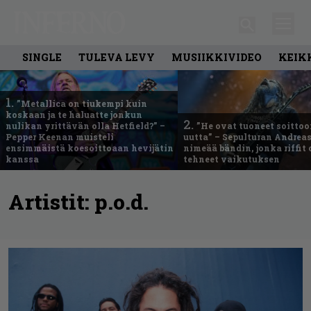
SINGLE
TULEVA LEVY
MUSIIKKIVIDEO
KEIK
1.
”Metallica on tiukempi kuin
koskaan ja te haluatte jonkun
2.
nulikan yrittävän olla Hetfield?” –
”He ovat tuoneet soittoo
Pepper Keenan muisteli
uutta” – Sepulturan Andreas
ensimmäistä koesoittoaan hevijätin
nimeää bändin, jonka riffit
kanssa
tehneet vaikutuksen
Artistit:
p.o.d.