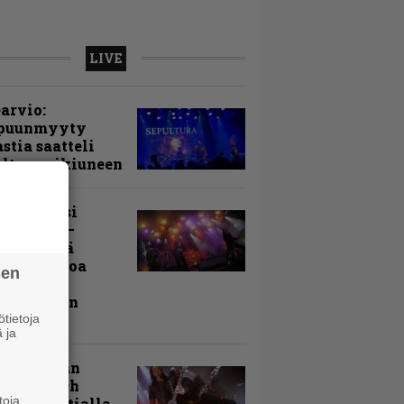
LIVE
arvio:
puunmyyty
stia saatteli
lturan ikiuneen
ki Raikasi
ereella –
rnon neljä
evää nostoa
sen
arin
kospäivän
yksistä
tietoja
 ja
uu vanhaan
toon – Arch
toja
my Tavastialla