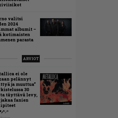
iviisikot
rno valitsi
den 2024
immat albumit –
ä kotimaisten
menen parasta
ARVIOT
allica ei ole
kaan pelännyt
ttyä ja muuttua”
rkistelussa 30
ta täyttävä levy,
 jakaa fanien
ipiteet
iltanen