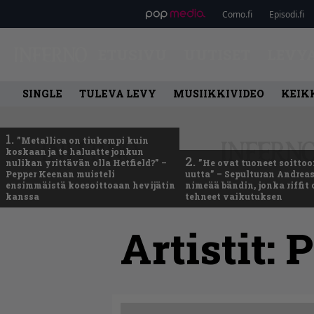
Como.fi
Episodi.fi
ETUSIVU
UUTISET
LEVY
SINGLE
TULEVA LEVY
MUSIIKKIVIDEO
KEIK
1.
”Metallica on tiukempi kuin
koskaan ja te haluatte jonkun
2.
nulikan yrittävän olla Hetfield?” –
”He ovat tuoneet soittoo
Pepper Keenan muisteli
uutta” – Sepulturan Andreas
ensimmäistä koesoittoaan hevijätin
nimeää bändin, jonka riffit
kanssa
tehneet vaikutuksen
Artistit:
P