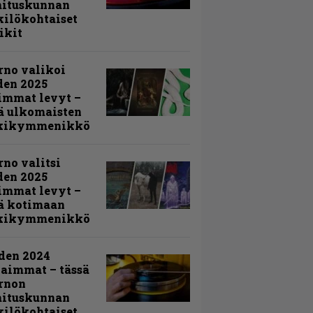
mituskunnan
ilökohtaiset
ikit
rno valikoi
den 2025
immat levyt –
ä ulkomaisten
kikymmenikkö
rno valitsi
den 2025
immat levyt –
ä kotimaan
kikymmenikkö
den 2024
aimmat – tässä
rnon
mituskunnan
ilökohtaiset