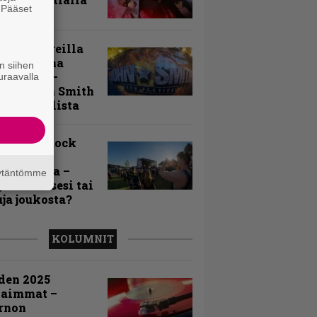
. Pääset
e
llä festareilla
ki on aina
n siihen
allaan” –
uraavalla
rtti John Smith
 Festivalista
n Smith Rock
ivalin
sögalleria –
äytäntömme
aatko itsesi tai
uja joukosta?
KOLUMNIT
den 2025
kaimmat –
rnon