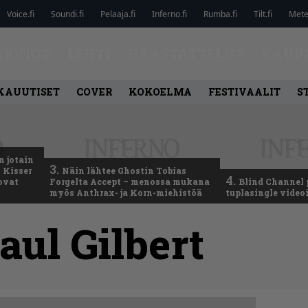
Voice.fi
Soundi.fi
Pelaaja.fi
Inferno.fi
Rumba.fi
Tilt.fi
Metel
ARVIOT
LEHTI
HAASTATTELUT
KAUP
KAUUTISET
COVER
KOKOELMA
FESTIVAALIT
S
n jotain
3.
 Kisser
Näin lähtee Ghostin Tobias
4.
 ovat
Forgelta Accept – menossa mukana
Blind Channel 
myös Anthrax- ja Korn-miehistöä
tuplasingle videoi
aul Gilbert