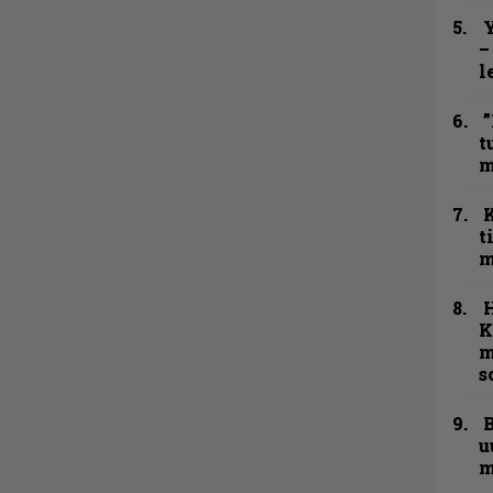
Y
–
l
”
t
m
t
m
K
m
s
B
u
m