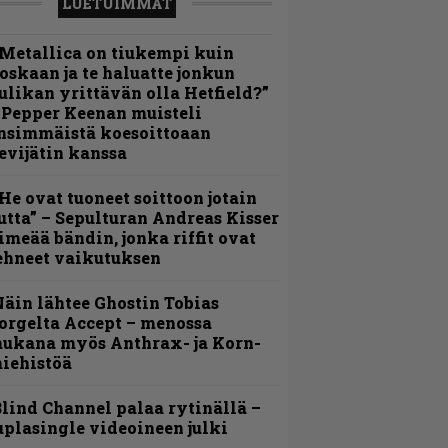
LUETUIMMAT
Metallica on tiukempi kuin
oskaan ja te haluatte jonkun
ulikan yrittävän olla Hetfield?”
 Pepper Keenan muisteli
nsimmäistä koesoittoaan
evijätin kanssa
He ovat tuoneet soittoon jotain
utta” – Sepulturan Andreas Kisser
imeää bändin, jonka riffit ovat
ehneet vaikutuksen
äin lähtee Ghostin Tobias
orgelta Accept – menossa
ukana myös Anthrax- ja Korn-
iehistöä
lind Channel palaa rytinällä –
uplasingle videoineen julki