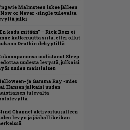
ngwie Malmsteen iskee jälleen
 Now or Never -single tulevalta
evyltä julki
En kadu mitään” – Rick Rozz ei
unne katkeruutta siitä, ettei ollut
ukana Deathin debyytillä
Kokoonpanonsa uudistanut Sleep
iedottaa uudesta levystä, julkaisi
yös uuden maistiaisen
Helloween- ja Gamma Ray -mies
ai Hansen julkaisi uuden
aistiaisen tulevalta
oololevyltä
lind Channel aktivoituu jälleen
uden levyn ja jäähallikeikan
erkeissä