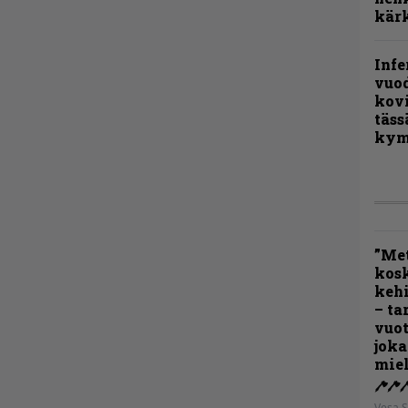
kärk
Infe
vuo
kov
täss
kym
”Met
kos
kehi
– ta
vuot
joka
miel
Vesa S