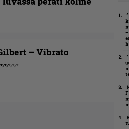
 luvassa peräti kolme
”
k
n
–
e
h
Gilbert – Vibrato
”
u
n
t
N
F
m
m
B
t