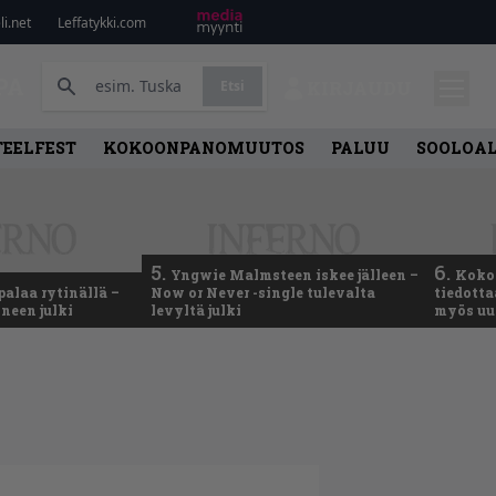
i.net
Leffatykki.com
PA
Etsi
KIRJAUDU
TEELFEST
KOKOONPANOMUUTOS
PALUU
SOOLOA
5.
6.
Yngwie Malmsteen iskee jälleen –
Koko
palaa rytinällä –
Now or Never -single tulevalta
tiedotta
neen julki
levyltä julki
myös uu