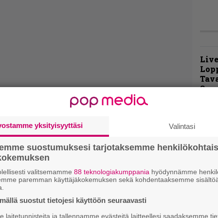
Live
Lop
Tava
Sepu
Rok
Tamp
vostamme yksityisyyttäsi
Valintasi
Infe
väk
semme suostumuksesi tarjotaksemme henkilökohtai
fest
ökokemuksen
kak
esit
lellisesti valitsemamme
88 teknologiakumppania
hyödynnämme henkilö
semme paremman käyttäjäkokemuksen sekä kohdentaaksemme sisältöä
a.
Pal
ällä suostut tietojesi käyttöön seuraavasti
liit
laitetunnisteita ja tallennamme evästeitä laitteellesi saadaksemme tie
Ene