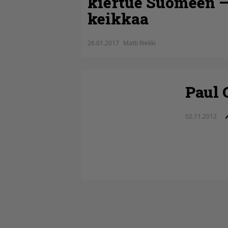
kiertue Suomeen –
keikkaa
26.01.2017
Matti Riekki
Paul 
02.11.2012