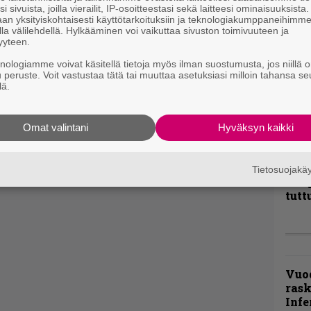
i sivuista, joilla vierailit, IP-osoitteestasi sekä laitteesi ominaisuuksista
an yksityiskohtaisesti käyttötarkoituksiin ja teknologiakumppaneihimm
la välilehdellä. Hylkääminen voi vaikuttaa sivuston toimivuuteen ja
yyteen.
”Näi
kaik
knologiamme voivat käsitellä tietoja myös ilman suostumusta, jos niillä o
kohd
u peruste. Voit vastustaa tätä tai muuttaa asetuksiasi milloin tahansa se
lä.
rapo
Rock
Omat valintani
Hyväksyn kaikki
Joh
Fest
ylei
Tietosuojak
bong
tutt
Vuo
ras
Infe