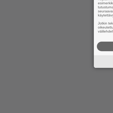
esimerkiks
tutustuma
seuraaval
käytettäv
Jotkin te
oikeutett
välilehdel