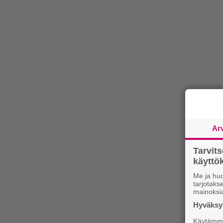
Ar
Tarvit
käytt
Me ja huo
tarjotak
mainoksi
Hyväksym
Käytämme 