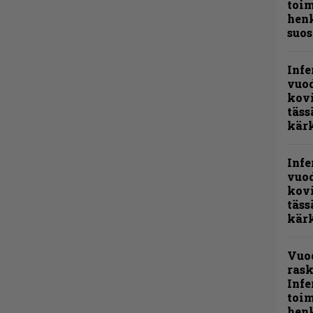
toi
henk
suos
Infe
vuo
kov
täss
kär
Infe
vuo
kov
täss
kär
Vuo
rask
Infe
toi
henk