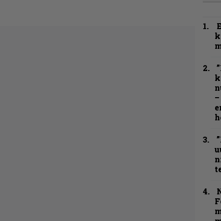
k
m
”
k
n
–
e
h
”
u
n
t
N
F
m
m