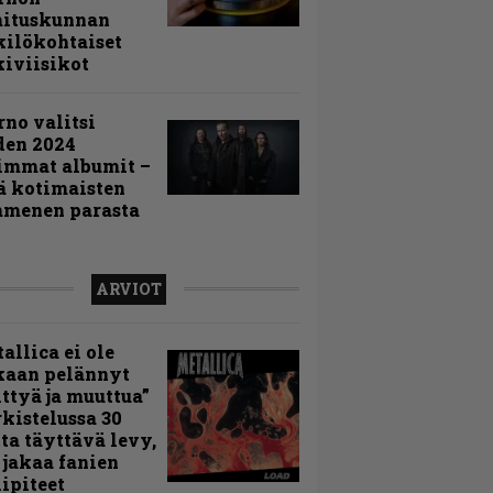
mituskunnan
ilökohtaiset
iviisikot
rno valitsi
den 2024
immat albumit –
ä kotimaisten
menen parasta
ARVIOT
allica ei ole
kaan pelännyt
ttyä ja muuttua”
rkistelussa 30
ta täyttävä levy,
 jakaa fanien
ipiteet