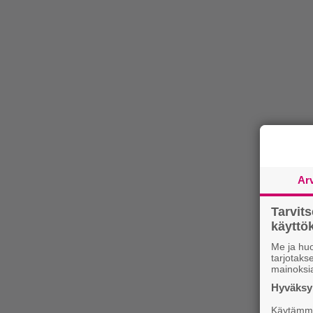
Ar
Tarvit
käytt
Me ja huo
tarjotak
mainoksi
Hyväksym
Käytämme 