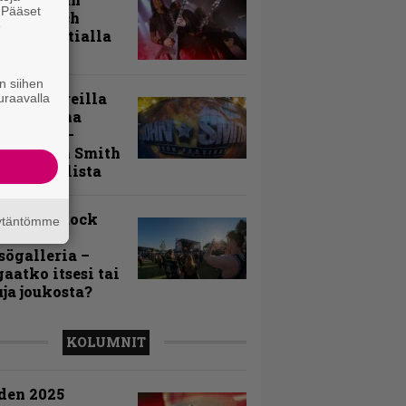
. Pääset
toon – Arch
e
my Tavastialla
n siihen
llä festareilla
uraavalla
ki on aina
allaan” –
rtti John Smith
 Festivalista
n Smith Rock
äytäntömme
ivalin
sögalleria –
aatko itsesi tai
uja joukosta?
KOLUMNIT
den 2025