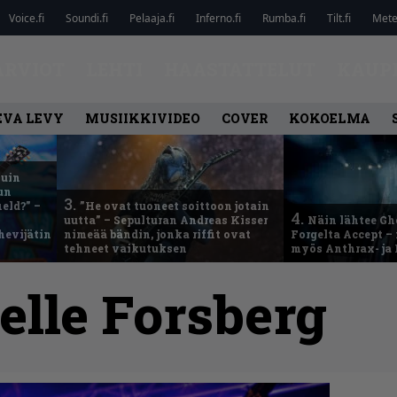
Voice.fi
Soundi.fi
Pelaaja.fi
Inferno.fi
Rumba.fi
Tilt.fi
Metel
ARVIOT
LEHTI
HAASTATTELUT
KAUP
EVA LEVY
MUSIIKKIVIDEO
COVER
KOKOELMA
kuin
un
3.
eld?” –
”He ovat tuoneet soittoon jotain
4.
uutta” – Sepulturan Andreas Kisser
Näin lähtee Gh
hevijätin
nimeää bändin, jonka riffit ovat
Forgelta Accept 
tehneet vaikutuksen
myös Anthrax- ja
elle Forsberg