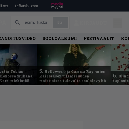
i.net
Leffatykki.com
PA
Etsi
KIRJAUDU
SANOITUSVIDEO
SOOLOALBUMI
FESTIVAALIT
KO
5.
ostin Tobias
Helloween- ja Gamma Ray -mies
6.
– menossa mukana
Kai Hansen julkaisi uuden
Blind
 Korn-miehistöä
maistiaisen tulevalta soololevyltä
tuplasin