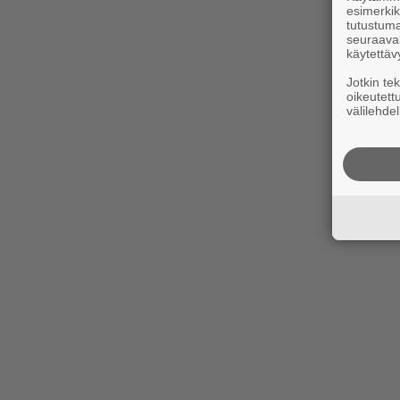
esimerkiks
tutustuma
seuraaval
käytettäv
Jotkin te
oikeutett
välilehdel