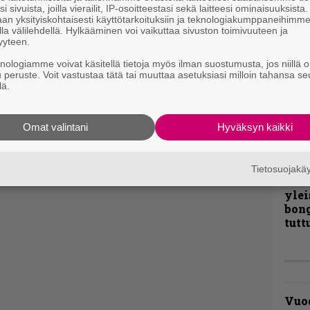
i sivuista, joilla vierailit, IP-osoitteestasi sekä laitteesi ominaisuuksista
liit
an yksityiskohtaisesti käyttötarkoituksiin ja teknologiakumppaneihimm
Ene
la välilehdellä. Hylkääminen voi vaikuttaa sivuston toimivuuteen ja
yyteen.
knologiamme voivat käsitellä tietoja myös ilman suostumusta, jos niillä o
”Näi
u peruste. Voit vastustaa tätä tai muuttaa asetuksiasi milloin tahansa se
lä.
kaik
kohd
rapo
Omat valintani
Hyväksyn kaikki
Rock
Joh
Tietosuojak
Fest
ylei
bong
tutt
Vuo