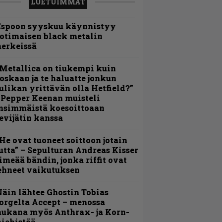
LUETUIMMAT
Espoon syyskuu käynnistyy
otimaisen black metalin
erkeissä
Metallica on tiukempi kuin
oskaan ja te haluatte jonkun
ulikan yrittävän olla Hetfield?”
 Pepper Keenan muisteli
nsimmäistä koesoittoaan
evijätin kanssa
He ovat tuoneet soittoon jotain
utta” – Sepulturan Andreas Kisser
imeää bändin, jonka riffit ovat
ehneet vaikutuksen
äin lähtee Ghostin Tobias
orgelta Accept – menossa
ukana myös Anthrax- ja Korn-
iehistöä