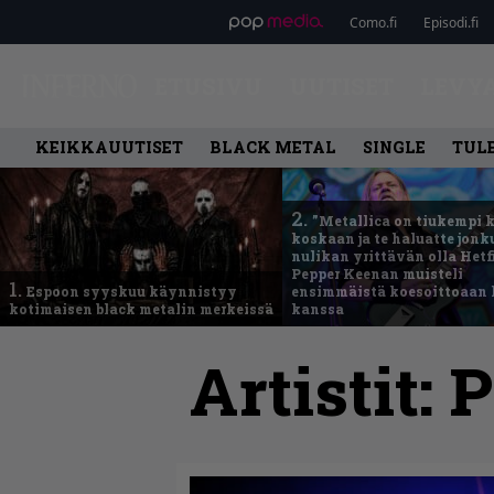
Como.fi
Episodi.fi
ETUSIVU
UUTISET
LEVY
KEIKKAUUTISET
BLACK METAL
SINGLE
TUL
2.
”Metallica on tiukempi 
koskaan ja te haluatte jonk
nulikan yrittävän olla Hetfi
Pepper Keenan muisteli
1.
Espoon syyskuu käynnistyy
ensimmäistä koesoittoaan 
kotimaisen black metalin merkeissä
kanssa
Artistit:
P