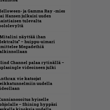
Helloween- ja Gamma Ray -mies
ai Hansen julkaisi uuden
aistiaisen tulevalta
oololevyltä
Mitalini näyttää ihan
lektralta” – huippu-uimari
amittelee Megadethiä
alkinnollaan
lind Channel palaa rytinällä –
uplasingle videoineen julki
nthrax vie katsojat
eikkatunnelmiin uudella
ideollaan
unnianosoitus hyiselle
ohjolalle – Shining hyppäsi
eskelle kinoksia uudella