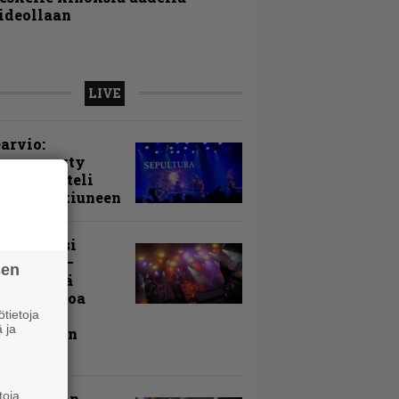
ideollaan
LIVE
arvio:
puunmyyty
stia saatteli
lturan ikiuneen
ki Raikasi
ereella –
sen
rnon neljä
evää nostoa
arin
tietoja
 ja
kospäivän
yksistä
toja
uu vanhaan