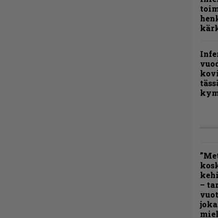
toi
henk
kärk
Infe
vuo
kov
täss
kym
”Met
kos
kehi
– ta
vuot
joka
miel