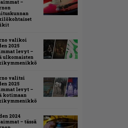
kaimmat –
rnon
mituskunnan
ilökohtaiset
ikit
rno valikoi
den 2025
immat levyt –
ä ulkomaisten
kikymmenikkö
rno valitsi
den 2025
immat levyt –
ä kotimaan
kikymmenikkö
den 2024
aimmat – tässä
rnon