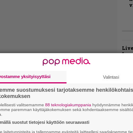
v
Live
Lop
Tava
Sepu
vostamme yksityisyyttäsi
Valintasi
Rok
Tamp
semme suostumuksesi tarjotaksemme henkilökohtai
Infe
ökokemuksen
väk
fest
lellisesti valitsemamme
88 teknologiakumppania
hyödynnämme henkilö
semme paremman käyttäjäkokemuksen sekä kohdentaaksemme sisältöä
kak
a.
esit
ällä suostut tietojesi käyttöön seuraavasti
laitetunnisteita ja tallennamme evästeitä laitteellesi saadaksemme tie
Pal