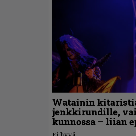
Watainin kitaristi
jenkkirundille, va
kunnossa – liian e
Ei hyvä.