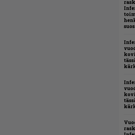
ras
Infe
toi
henk
suos
Infe
vuo
kov
täss
kär
Infe
vuo
kov
täss
kär
Vuo
rask
Infe