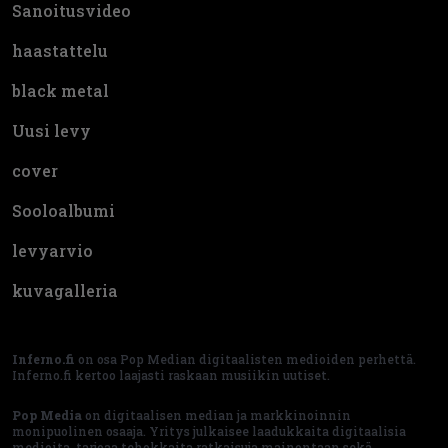
Sanoitusvideo
haastattelu
black metal
Uusi levy
cover
Sooloalbumi
levyarvio
kuvagalleria
Inferno.fi
on osa Pop Median digitaalisten medioiden perhettä.
Inferno.fi kertoo laajasti raskaan musiikin uutiset.
Pop Media
on digitaalisen median ja markkinoinnin
monipuolinen osaaja. Yritys julkaisee laadukkaita digitaalisia
medioita, tarjoaa tehokkaita ratkaisuja mainontaan sekä