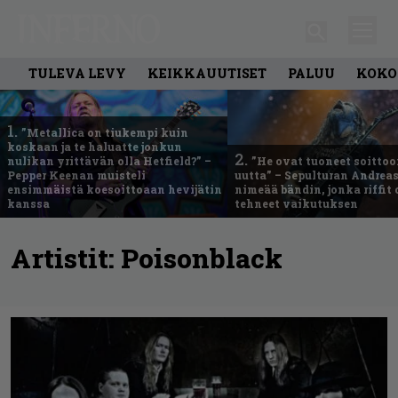
TULEVA LEVY
KEIKKAUUTISET
PALUU
KOKO
1.
”Metallica on tiukempi kuin
koskaan ja te haluatte jonkun
2.
nulikan yrittävän olla Hetfield?” –
”He ovat tuoneet soittoo
Pepper Keenan muisteli
uutta” – Sepulturan Andreas
ensimmäistä koesoittoaan hevijätin
nimeää bändin, jonka riffit
kanssa
tehneet vaikutuksen
Artistit:
Poisonblack