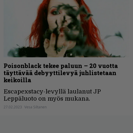
Poisonblack tekee paluun – 20 vuotta
täyttävää debyyttilevyä juhlistetaan
keikoilla
Escapexstacy-levyllä laulanut JP
Leppäluoto on myös mukana.
27.02.2023
Vesa Siltanen