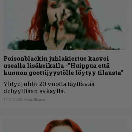
Poisonblackin juhlakiertue kasvoi
usealla lisäkeikalla -”Huippua että
kunnon goottijyystölle löytyy tilausta”
Yhtye juhlii 20 vuotta täyttävää
debyyttiään syksyllä.
14.04.2023
Vesa Siltanen