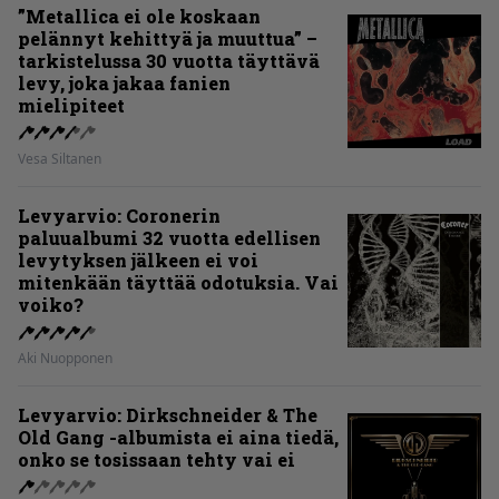
”Metallica ei ole koskaan
pelännyt kehittyä ja muuttua” –
tarkistelussa 30 vuotta täyttävä
levy, joka jakaa fanien
mielipiteet
Vesa Siltanen
Levyarvio: Coronerin
paluualbumi 32 vuotta edellisen
levytyksen jälkeen ei voi
mitenkään täyttää odotuksia. Vai
voiko?
Aki Nuopponen
Levyarvio: Dirkschneider & The
Old Gang -albumista ei aina tiedä,
onko se tosissaan tehty vai ei