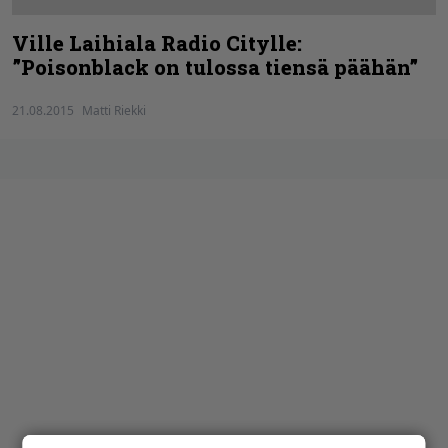
Ville Laihiala Radio Citylle:
”Poisonblack on tulossa tiensä päähän”
21.08.2015
Matti Riekki