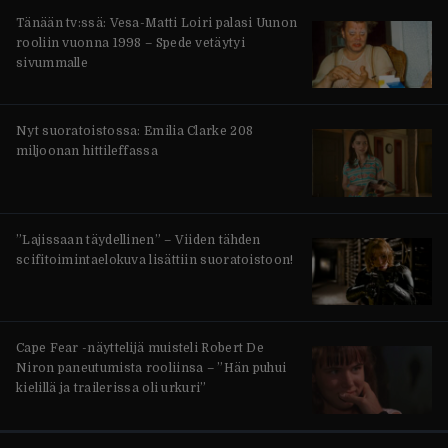
Tänään tv:ssä: Vesa-Matti Loiri palasi Uunon
rooliin vuonna 1998 – Spede vetäytyi
sivummalle
Nyt suoratoistossa: Emilia Clarke 208
miljoonan hittileffassa
”Lajissaan täydellinen” – Viiden tähden
scifitoimintaelokuva lisättiin suoratoistoon!
Cape Fear -näyttelijä muisteli Robert De
Niron paneutumista rooliinsa – ”Hän puhui
kielillä ja trailerissa oli urkuri”