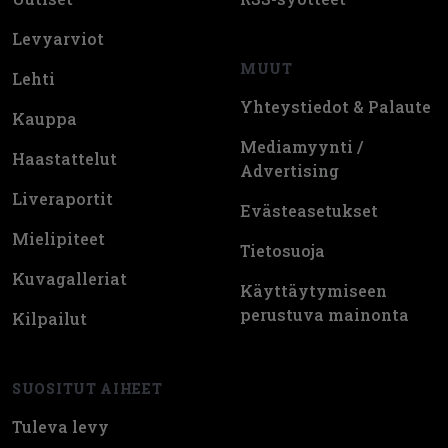
Levyarviot
MUUT
Lehti
Yhteystiedot & Palaute
Kauppa
Mediamyynti /
Haastattelut
Advertising
Liveraportit
Evästeasetukset
Mielipiteet
Tietosuoja
Kuvagalleriat
Käyttäytymiseen
perustuva mainonta
Kilpailut
SUOSITUT AIHEET
Tuleva levy