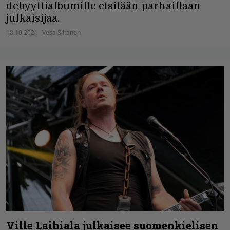
debyyttialbumille etsitään parhaillaan
julkaisijaa.
18.10.2021
Vesa Siltanen
Ville Laihiala julkaisee suomenkielisen