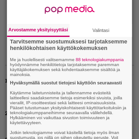
Arvostamme yksityisyyttäsi
Valintasi
Tarvitsemme suostumuksesi tarjotaksemme
henkilökohtaisen käyttökokemuksen
Me ja huolellisesti valitsemamme
88 teknologiakumppania
hyödynnämme henkilötietoja tarjotaksemme paremman
LUETUIMMAT
käyttäjäkokemuksen sekä kohdentaaksemme sisältöä ja
mainoksia.
”Metallica on tiukempi kuin koskaan ja te
Hyväksymällä suostut tietojesi käyttöön seuraavasti
haluatte jonkun nulikan yrittävän olla
Hetfield?” – Pepper Keenan muisteli
Käytämme laitetunnisteita ja tallennamme evästeitä
laitteellesi saadaksemme tietoja esimerkiksi sivuista, joilla
ensimmäistä koesoittoaan hevijätin kanssa
vierailit, IP-osoitteestasi sekä laitteesi ominaisuuksista.
Pääset tutustumaan yksityiskohtaisesti käyttötarkoituksiin ja
”He ovat tuoneet soittoon jotain uutta” –
teknologiakumppaneihimme seuraavalla välilehdellä.
Hylkääminen voi vaikuttaa sivuston toimivuuteen ja
Sepulturan Andreas Kisser nimeää bändin,
käytettävyyteen.
jonka riffit ovat tehneet vaikutuksen
Jotkin teknologiamme voivat käsitellä tietoja myös ilman
suostumusta, jos niillä on siihen oikeutettu peruste. Voit