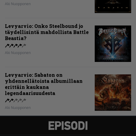
Aki Nuopponen
Levyarvio: Onko Steelbound jo
täydellisintä mahdollista Battle
Beastia?
Aki Nuopponen
Levyarvio: Sabaton on
yhdennellätoista albumillaan
erittäin kaukana
legendaarisuudesta
Aki Nuopponen