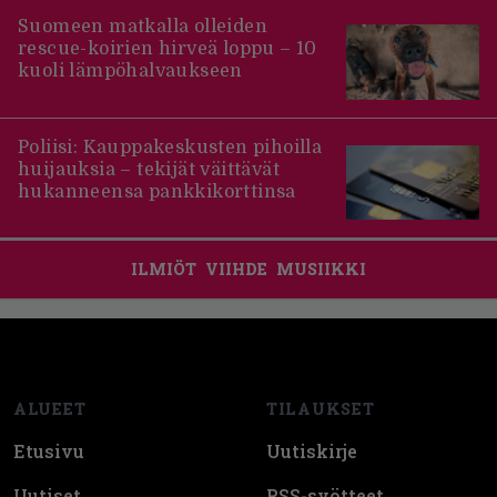
Suomeen matkalla olleiden
rescue-koirien hirveä loppu – 10
kuoli lämpöhalvaukseen
Poliisi: Kauppakeskusten pihoilla
huijauksia – tekijät väittävät
hukanneensa pankkikorttinsa
ILMIÖT
VIIHDE
MUSIIKKI
Footer
ALUEET
TILAUKSET
Etusivu
Uutiskirje
Uutiset
RSS-syötteet