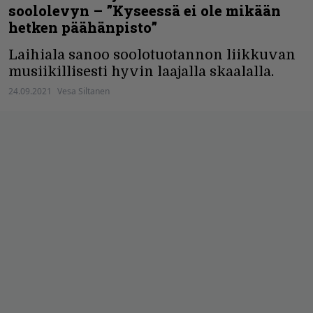
soololevyn – ”Kyseessä ei ole mikään
hetken päähänpisto”
Laihiala sanoo soolotuotannon liikkuvan
musiikillisesti hyvin laajalla skaalalla.
24.09.2021
Vesa Siltanen