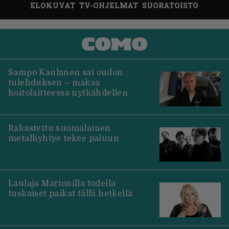
ELOKUVAT
TV-OHJELMAT
SUORATOISTO
Sampo Kaulanen sai oudon
tulehduksen – makaa
hoitolaitteessa nytkähdellen
Rakastettu suomalainen
metalliyhtye tekee paluun
Laulaja Marionilla todella
tuskaiset paikat tällä hetkellä