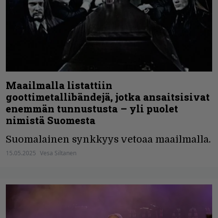
Maailmalla listattiin
goottimetallibändejä, jotka ansaitsisivat
enemmän tunnustusta – yli puolet
nimistä Suomesta
Suomalainen synkkyys vetoaa maailmalla.
15.05.2025
Vesa Siltanen