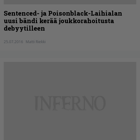
Sentenced- ja Poisonblack-Laihialan
uusi bändi kerää joukkorahoitusta
debyytilleen
25.07.2016
Matti Riekki