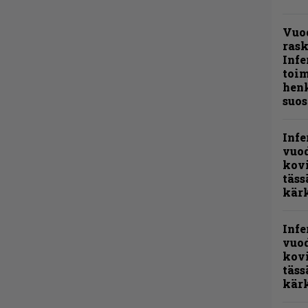
Vuo
ras
Infe
toi
henk
suos
Infe
vuo
kov
täss
kär
Infe
vuo
kov
täss
kär