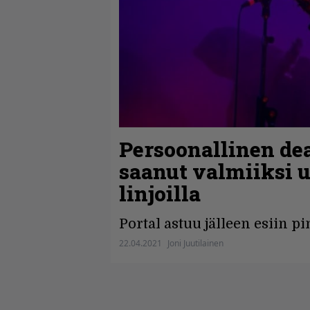
Persoonallinen dea
saanut valmiiksi 
linjoilla
Portal astuu jälleen esiin p
22.04.2021
Joni Juutilainen