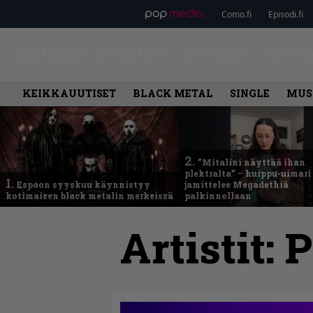
Como.fi
Episodi.fi
ETUSIVU
UUTISET
LEVY
KEIKKAUUTISET
BLACK METAL
SINGLE
MUS
2.
”Mitalini näyttää ihan
plektralta” – huippu-uimari
1.
Espoon syyskuu käynnistyy
jamittelee Megadethiä
kotimaisen black metalin merkeissä
palkinnollaan
Artistit:
P