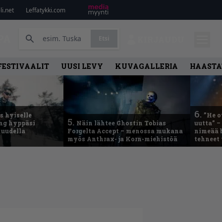
i.net
Leffatykki.com
PA
Etsi
KIRJAUDU
FESTIVAALIT
UUSI LEVY
KUVAGALLERIA
HAASTA
6.
 hyiselle
”He o
5.
ing hyppäsi
Näin lähtee Ghostin Tobias
uutta” –
 uudella
Forgelta Accept – menossa mukana
nimeää b
myös Anthrax- ja Korn-miehistöä
tehneet