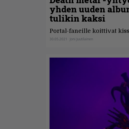
yhden uuden album
tulikin kaksi
Portal-faneille koittivat kis
30.05.2021
Joni Juutilainen