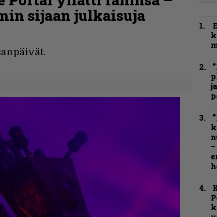
in sijaan julkaisuja
k
m
sanpäivät.
”
p
j
p
”
k
n
–
e
h
K
P
k
v