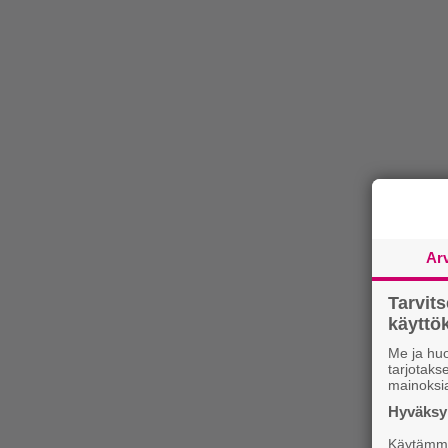
Ar
Tarvit
käytt
Me ja huo
tarjotak
mainoksi
Hyväksym
Käytämme 