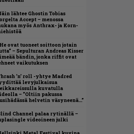
äin lähtee Ghostin Tobias
orgelta Accept – menossa
ukana myös Anthrax- ja Korn-
iehistöä
He ovat tuoneet soittoon jotain
utta” – Sepulturan Andreas Kisser
imeää bändin, jonka riffit ovat
ehneet vaikutuksen
hrash ’n’ roll -yhtye Madred
yydittää levyjulkaisua
eikkareissulla kuvatulla
ideolla – ”Oltiin pakussa
usihädässä helvetin väsyneenä…”
lind Channel palaa rytinällä –
uplasingle videoineen julki
ellsinki Metal Festival kuvina,