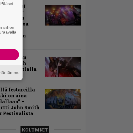
. Pääset
ki Raikasi
e
ereella –
rnon neljä
evää nostoa
n siihen
arin
uraavalla
kospäivän
yksistä
uu vanhaan
toon – Arch
my Tavastialla
äytäntömme
llä festareilla
ki on aina
allaan” –
rtti John Smith
 Festivalista
KOLUMNIT