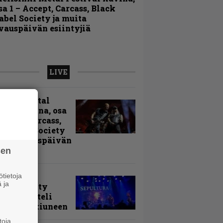
sa 1 – Accept, Carcass, Black
abel Society ja muita
vauspäivän esiintyjiä
LIVE
sinki Metal
ival kuvina, osa
Accept, Carcass,
k Label Society
uita avauspäivän
ntyjiä
sen
arvio:
tietoja
 ja
puunmyyty
stia saatteli
lturan ikiuneen
toja