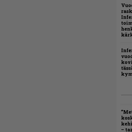
Vuo
rask
Infe
toi
henk
kärk
Infe
vuo
kov
täss
kym
”Met
kos
kehi
– ta