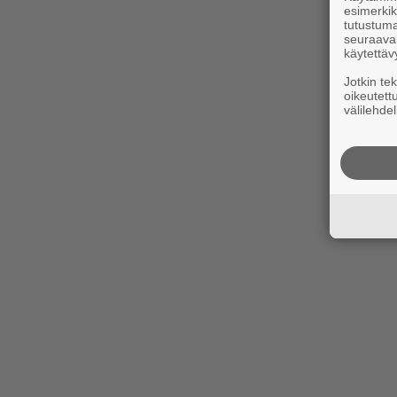
esimerkiks
tutustuma
seuraaval
käytettäv
Jotkin te
oikeutett
välilehdel