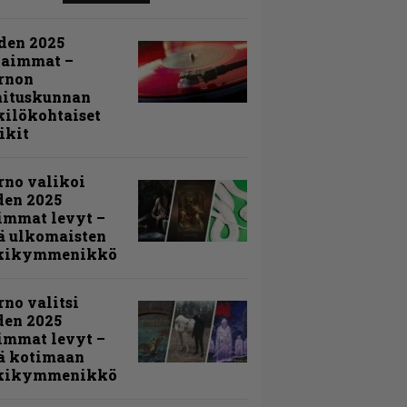
den 2025
kaimmat –
rnon
mituskunnan
ilökohtaiset
ikit
rno valikoi
den 2025
immat levyt –
ä ulkomaisten
kikymmenikkö
rno valitsi
den 2025
immat levyt –
ä kotimaan
kikymmenikkö