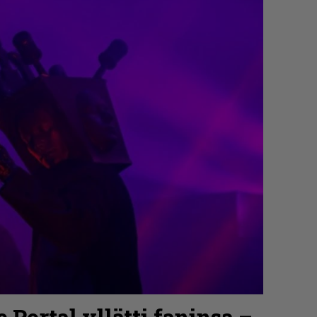
 Portal yllätti faninsa –