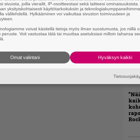
i sivuista, joilla vierailit, IP-osoitteestasi sekä laitteesi ominaisuuksista
Rok
an yksityiskohtaisesti käyttötarkoituksiin ja teknologiakumppaneihimm
Tamp
la välilehdellä. Hylkääminen voi vaikuttaa sivuston toimivuuteen ja
Infe
yyteen.
väk
knologiamme voivat käsitellä tietoja myös ilman suostumusta, jos niillä o
fest
u peruste. Voit vastustaa tätä tai muuttaa asetuksiasi milloin tahansa se
kak
lä.
esit
Omat valintani
Hyväksyn kaikki
Pal
liit
Ene
Tietosuojak
”Näi
kaik
kohd
rapo
Rock