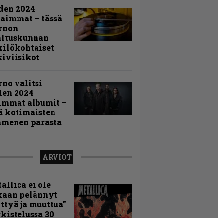
den 2024
aimmat – tässä
rnon
mituskunnan
ilökohtaiset
iviisikot
rno valitsi
den 2024
immat albumit –
ä kotimaisten
menen parasta
ARVIOT
allica ei ole
kaan pelännyt
ttyä ja muuttua”
rkistelussa 30