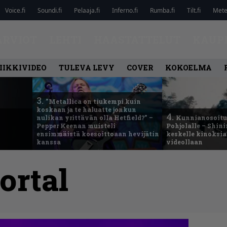
Voice.fi
Soundi.fi
Pelaaja.fi
Inferno.fi
Rumba.fi
Tilt.fi
Metel
ARVIOT
LEHTI
HAASTATTELUT
KAUP
IIKKIVIDEO
TULEVA LEVY
COVER
KOKOELMA
3.
”Metallica on tiukempi kuin
koskaan ja te haluatte jonkun
4.
nulikan yrittävän olla Hetfield?” –
Kunnianosoitus
Pepper Keenan muisteli
Pohjolalle – Shin
ensimmäistä koesoittoaan hevijätin
keskelle kinoksia
kanssa
videollaan
ortal