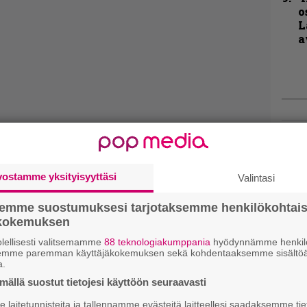
o
L
a
Hell
Fest
1 – 
vostamme yksityisyyttäsi
Valintasi
Blac
ja m
esii
semme suostumuksesi tarjotaksemme henkilökohtai
ökokemuksen
Live
lellisesti valitsemamme
88 teknologiakumppania
hyödynnämme henkilö
semme paremman käyttäjäkokemuksen sekä kohdentaaksemme sisältöä
Lop
a.
Tava
ällä suostut tietojesi käyttöön seuraavasti
Sepu
laitetunnisteita ja tallennamme evästeitä laitteellesi saadaksemme tie