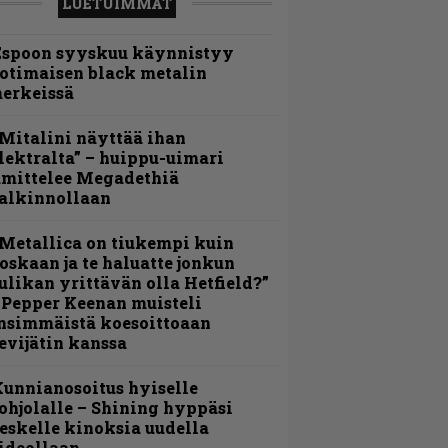
LUETUIMMAT
Espoon syyskuu käynnistyy
otimaisen black metalin
erkeissä
Mitalini näyttää ihan
lektralta” – huippu-uimari
amittelee Megadethiä
alkinnollaan
Metallica on tiukempi kuin
oskaan ja te haluatte jonkun
ulikan yrittävän olla Hetfield?”
 Pepper Keenan muisteli
nsimmäistä koesoittoaan
evijätin kanssa
unnianosoitus hyiselle
ohjolalle – Shining hyppäsi
eskelle kinoksia uudella
ideollaan