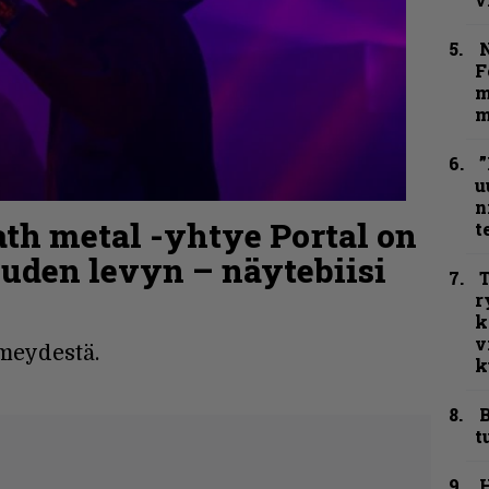
N
F
m
m
”
u
n
th metal -yhtye Portal on
t
uuden levyn – näytebiisi
T
r
k
v
imeydestä.
k
B
t
H