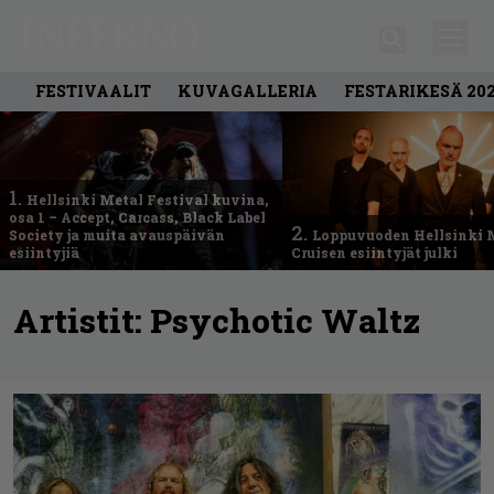
FESTIVAALIT
KUVAGALLERIA
FESTARIKESÄ 20
1.
Hellsinki Metal Festival kuvina,
osa 1 – Accept, Carcass, Black Label
2.
Society ja muita avauspäivän
Loppuvuoden Hellsinki 
esiintyjiä
Cruisen esiintyjät julki
Artistit:
Psychotic Waltz