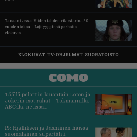
Tänään tv:ssä: Viiden tähden rikostarina 30
vuoden takaa – Lajityyppinsä parhaita
elokuvia
ELOKUVAT
TV-OHJELMAT
SUORATOISTO
Täällä pelattiin lauantain Loton ja
Jokerin isot rahat – Tokmannilla,
ABC:lla, netissä…
IS: Hjalliksen ja Jasminen häissä
suomalainen supertähti