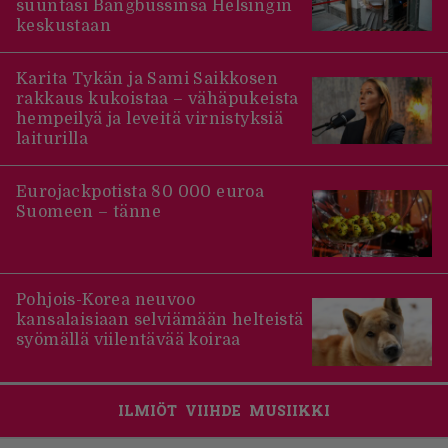
suuntasi Bangbussinsa Helsingin
keskustaan
Karita Tykän ja Sami Saikkosen
rakkaus kukoistaa – vähäpukeista
hempeilyä ja leveitä virnistyksiä
laiturilla
Eurojackpotista 80 000 euroa
Suomeen – tänne
Pohjois-Korea neuvoo
kansalaisiaan selviämään helteistä
syömällä viilentävää koiraa
ILMIÖT
VIIHDE
MUSIIKKI