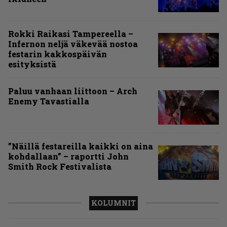
Rokki Raikasi Tampereella –
Infernon neljä väkevää nostoa
festarin kakkospäivän
esityksistä
Paluu vanhaan liittoon – Arch
Enemy Tavastialla
”Näillä festareilla kaikki on aina
kohdallaan” – raportti John
Smith Rock Festivalista
KOLUMNIT