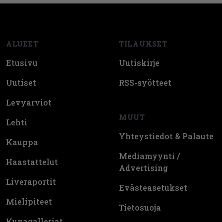
Footer
ALUEET
TILAUKSET
Etusivu
Uutiskirje
Uutiset
RSS-syötteet
Levyarviot
MUUT
Lehti
Yhteystiedot & Palaute
Kauppa
Mediamyynti /
Haastattelut
Advertising
Liveraportit
Evästeasetukset
Mielipiteet
Tietosuoja
Kuvagalleriat