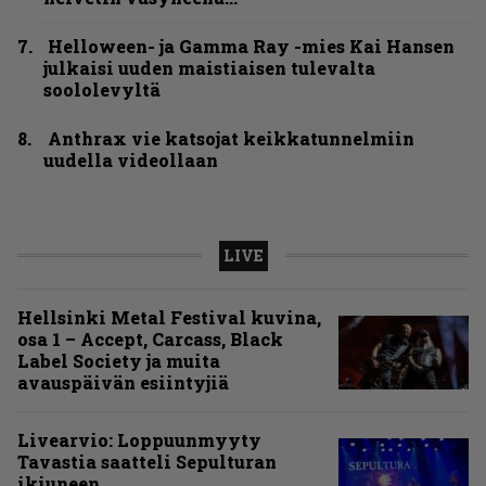
Helloween- ja Gamma Ray -mies Kai Hansen
julkaisi uuden maistiaisen tulevalta
soololevyltä
Anthrax vie katsojat keikkatunnelmiin
uudella videollaan
LIVE
Hellsinki Metal Festival kuvina,
osa 1 – Accept, Carcass, Black
Label Society ja muita
avauspäivän esiintyjiä
Livearvio: Loppuunmyyty
Tavastia saatteli Sepulturan
ikiuneen