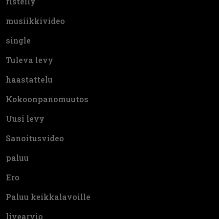
risteily
musiikkivideo
single
Tuleva levy
haastattelu
Kokoonpanomuutos
Uusi levy
Sanoitusvideo
paluu
Ero
Paluu keikkalavoille
livearvio