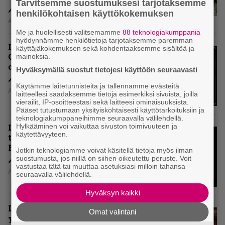
Tarvitsemme suostumuksesi tarjotaksemme
henkilökohtaisen käyttökokemuksen
Aki Nuopponen
Me ja huolellisesti valitsemamme
88 teknologiakumppania
hyödynnämme henkilötietoja tarjotaksemme paremman
Levyarvio: Dirkschneider & The
käyttäjäkokemuksen sekä kohdentaaksemme sisältöä ja
Old Gang -albumista ei aina tiedä,
mainoksia.
onko se tosissaan tehty vai ei
Hyväksymällä suostut tietojesi käyttöön seuraavasti
Käytämme laitetunnisteita ja tallennamme evästeitä
Aki Nuopponen
laitteellesi saadaksemme tietoja esimerkiksi sivuista, joilla
vierailit, IP-osoitteestasi sekä laitteesi ominaisuuksista.
Pääset tutustumaan yksityiskohtaisesti käyttötarkoituksiin ja
teknologiakumppaneihimme seuraavalla välilehdellä.
Hylkääminen voi vaikuttaa sivuston toimivuuteen ja
Levyarvio: Onko Steelbound jo
käytettävyyteen.
täydellisintä mahdollista Battle
Beastia?
Jotkin teknologiamme voivat käsitellä tietoja myös ilman
suostumusta, jos niillä on siihen oikeutettu peruste. Voit
vastustaa tätä tai muuttaa asetuksiasi milloin tahansa
Aki Nuopponen
seuraavalla välilehdellä.
Hyväksyn kaikki
Levyarvio: Sabaton on
Omat valintani
yhdennellätoista albumillaan