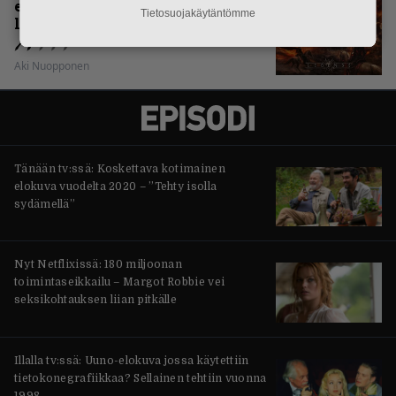
erittäin kaukana
Tietosuojakäytäntömme
legendaarisuudesta
Aki Nuopponen
Tänään tv:ssä: Koskettava kotimainen
elokuva vuodelta 2020 – ”Tehty isolla
sydämellä”
Nyt Netflixissä: 180 miljoonan
toimintaseikkailu – Margot Robbie vei
seksikohtauksen liian pitkälle
Illalla tv:ssä: Uuno-elokuva jossa käytettiin
tietokonegrafiikkaa? Sellainen tehtiin vuonna
1998