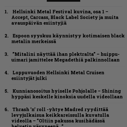
Hellsinki Metal Festival kuvina, osa 1 –
Accept, Carcass, Black Label Society ja muita
avauspäivän esiintyjiä
Espoon syyskuu käynnistyy kotimaisen black
metalin merkeissä
”Mitalini näyttää ihan plektralta” – huippu-
uimari jamittelee Megadethiä palkinnollaan
Loppuvuoden Hellsinki Metal Cruisen
esiintyjät julki
Kunnianosoitus hyiselle Pohjolalle – Shining
hyppäsi keskelle kinoksia uudella videollaan
Thrash ’n’ roll -yhtye Madred ryydittää
levyjulkaisua keikkareissulla kuvatulla
videolla – ”Oltiin pakussa kusihädässä
helvetin väsyneenä…”