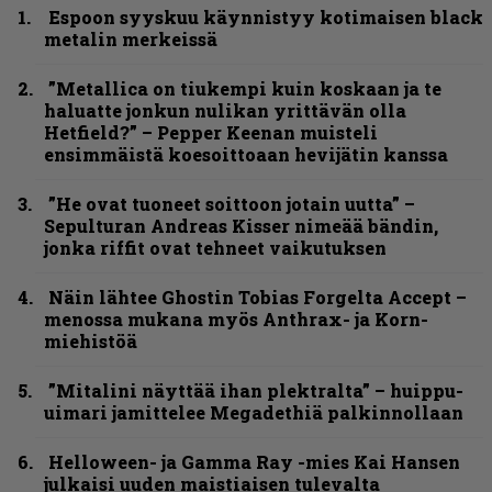
Espoon syyskuu käynnistyy kotimaisen black
metalin merkeissä
”Metallica on tiukempi kuin koskaan ja te
haluatte jonkun nulikan yrittävän olla
Hetfield?” – Pepper Keenan muisteli
ensimmäistä koesoittoaan hevijätin kanssa
”He ovat tuoneet soittoon jotain uutta” –
Sepulturan Andreas Kisser nimeää bändin,
jonka riffit ovat tehneet vaikutuksen
Näin lähtee Ghostin Tobias Forgelta Accept –
menossa mukana myös Anthrax- ja Korn-
miehistöä
”Mitalini näyttää ihan plektralta” – huippu-
uimari jamittelee Megadethiä palkinnollaan
Helloween- ja Gamma Ray -mies Kai Hansen
julkaisi uuden maistiaisen tulevalta