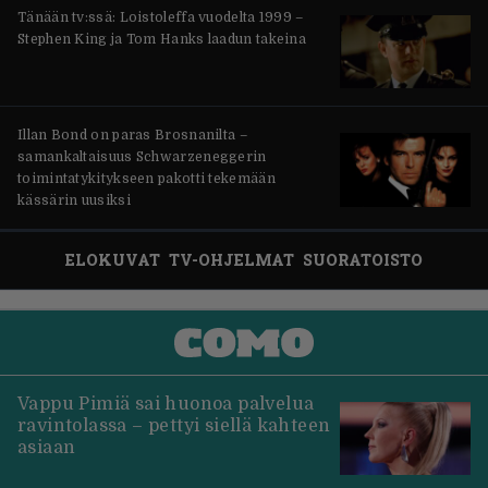
Tänään tv:ssä: Loistoleffa vuodelta 1999 –
Stephen King ja Tom Hanks laadun takeina
Illan Bond on paras Brosnanilta –
samankaltaisuus Schwarzeneggerin
toimintatykitykseen pakotti tekemään
kässärin uusiksi
ELOKUVAT
TV-OHJELMAT
SUORATOISTO
Vappu Pimiä sai huonoa palvelua
ravintolassa – pettyi siellä kahteen
asiaan