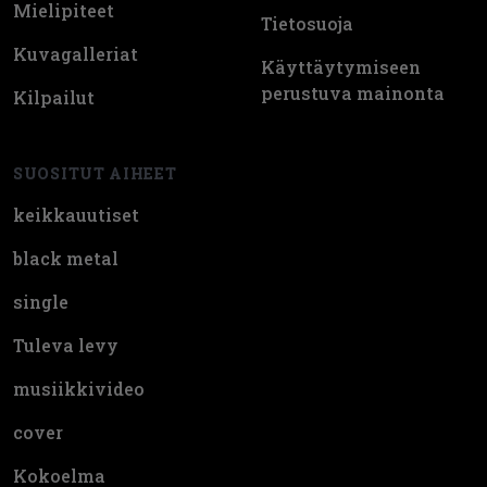
Mielipiteet
Tietosuoja
Kuvagalleriat
Käyttäytymiseen
perustuva mainonta
Kilpailut
SUOSITUT AIHEET
keikkauutiset
black metal
single
Tuleva levy
musiikkivideo
cover
Kokoelma