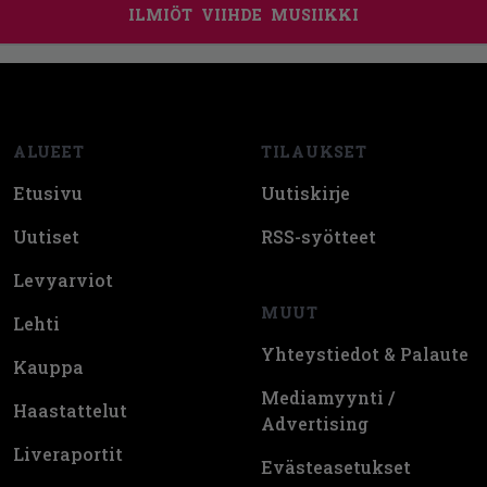
ILMIÖT
VIIHDE
MUSIIKKI
Footer
ALUEET
TILAUKSET
Etusivu
Uutiskirje
Uutiset
RSS-syötteet
Levyarviot
MUUT
Lehti
Yhteystiedot & Palaute
Kauppa
Mediamyynti /
Haastattelut
Advertising
Liveraportit
Evästeasetukset