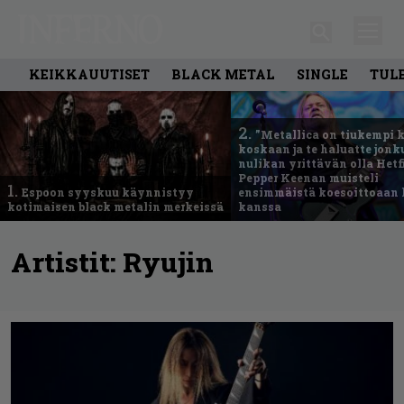
KEIKKAUUTISET
BLACK METAL
SINGLE
TUL
2.
”Metallica on tiukempi 
koskaan ja te haluatte jonk
nulikan yrittävän olla Hetfi
Pepper Keenan muisteli
1.
Espoon syyskuu käynnistyy
ensimmäistä koesoittoaan 
kotimaisen black metalin merkeissä
kanssa
Artistit:
Ryujin