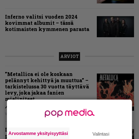
Inferno valitsi vuoden 2024
kovimmat albumit – tässä
kotimaisten kymmenen parasta
ARVIOT
”Metallica ei ole koskaan
pelännyt kehittyä ja muuttua” –
tarkistelussa 30 vuotta täyttävä
levy, joka jakaa fanien
mielipiteet
Vesa Siltanen
Levyarvio: Coronerin
Arvostamme yksityisyyttäsi
Valintasi
paluualbumi 32 vuotta edellisen