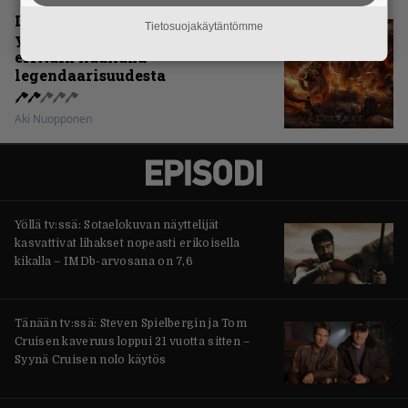
Levyarvio: Sabaton on
Tietosuojakäytäntömme
yhdennellätoista albumillaan
erittäin kaukana
legendaarisuudesta
Aki Nuopponen
Yöllä tv:ssä: Sotaelokuvan näyttelijät
kasvattivat lihakset nopeasti erikoisella
kikalla – IMDb-arvosana on 7,6
Tänään tv:ssä: Steven Spielbergin ja Tom
Cruisen kaveruus loppui 21 vuotta sitten –
Syynä Cruisen nolo käytös