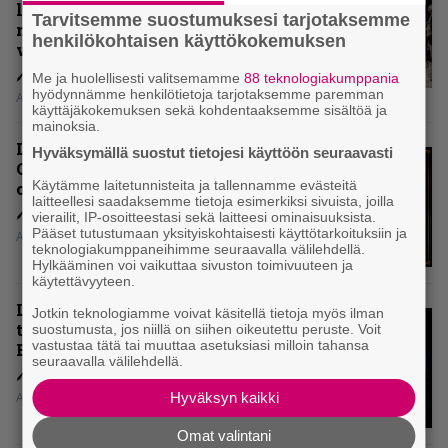
levytyksen jälkeen ei voi
Tarvitsemme suostumuksesi tarjotaksemme
mitenkään täyttää odotuksia. Vai
henkilökohtaisen käyttökokemuksen
voiko?
Me ja huolellisesti valitsemamme
88 teknologiakumppania
hyödynnämme henkilötietoja tarjotaksemme paremman
Aki Nuopponen
käyttäjäkokemuksen sekä kohdentaaksemme sisältöä ja
mainoksia.
Levyarvio: Dirkschneider & The
Hyväksymällä suostut tietojesi käyttöön seuraavasti
Old Gang -albumista ei aina tiedä,
Käytämme laitetunnisteita ja tallennamme evästeitä
onko se tosissaan tehty vai ei
laitteellesi saadaksemme tietoja esimerkiksi sivuista, joilla
vierailit, IP-osoitteestasi sekä laitteesi ominaisuuksista.
Pääset tutustumaan yksityiskohtaisesti käyttötarkoituksiin ja
Aki Nuopponen
teknologiakumppaneihimme seuraavalla välilehdellä.
Hylkääminen voi vaikuttaa sivuston toimivuuteen ja
käytettävyyteen.
Levyarvio: Onko Steelbound jo
Jotkin teknologiamme voivat käsitellä tietoja myös ilman
täydellisintä mahdollista Battle
suostumusta, jos niillä on siihen oikeutettu peruste. Voit
vastustaa tätä tai muuttaa asetuksiasi milloin tahansa
Beastia?
seuraavalla välilehdellä.
Hyväksyn kaikki
Aki Nuopponen
Omat valintani