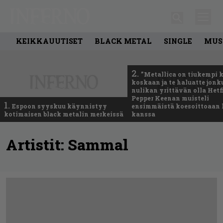
KEIKKAUUTISET
BLACK METAL
SINGLE
MUS
2.
”Metallica on tiukempi 
koskaan ja te haluatte jonk
nulikan yrittävän olla Hetfi
Pepper Keenan muisteli
1.
Espoon syyskuu käynnistyy
ensimmäistä koesoittoaan 
kotimaisen black metalin merkeissä
kanssa
Artistit:
Sammal