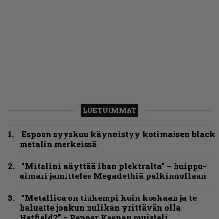
LUETUIMMAT
Espoon syyskuu käynnistyy kotimaisen black
metalin merkeissä
”Mitalini näyttää ihan plektralta” – huippu-
uimari jamittelee Megadethiä palkinnollaan
”Metallica on tiukempi kuin koskaan ja te
haluatte jonkun nulikan yrittävän olla
Hetfield?” – Pepper Keenan muisteli