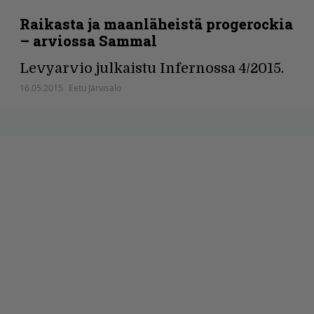
Raikasta ja maanläheistä progerockia
– arviossa Sammal
Levyarvio julkaistu Infernossa 4/2015.
16.05.2015
Eetu Järvisalo