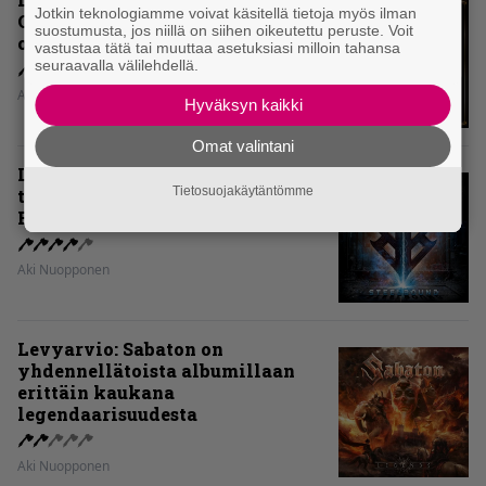
Jotkin teknologiamme voivat käsitellä tietoja myös ilman
Old Gang -albumista ei aina tiedä,
suostumusta, jos niillä on siihen oikeutettu peruste. Voit
onko se tosissaan tehty vai ei
vastustaa tätä tai muuttaa asetuksiasi milloin tahansa
seuraavalla välilehdellä.
Aki Nuopponen
Hyväksyn kaikki
Omat valintani
Levyarvio: Onko Steelbound jo
Tietosuojakäytäntömme
täydellisintä mahdollista Battle
Beastia?
Aki Nuopponen
Levyarvio: Sabaton on
yhdennellätoista albumillaan
erittäin kaukana
legendaarisuudesta
Aki Nuopponen