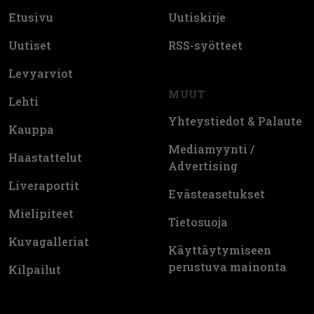
Etusivu
Uutiskirje
Uutiset
RSS-syötteet
Levyarviot
MUUT
Lehti
Yhteystiedot & Palaute
Kauppa
Mediamyynti /
Haastattelut
Advertising
Liveraportit
Evästeasetukset
Mielipiteet
Tietosuoja
Kuvagalleriat
Käyttäytymiseen
perustuva mainonta
Kilpailut