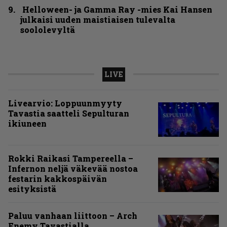
Helloween- ja Gamma Ray -mies Kai Hansen
julkaisi uuden maistiaisen tulevalta
soololevyltä
LIVE
Livearvio: Loppuunmyyty
Tavastia saatteli Sepulturan
ikiuneen
Rokki Raikasi Tampereella –
Infernon neljä väkevää nostoa
festarin kakkospäivän
esityksistä
Paluu vanhaan liittoon – Arch
Enemy Tavastialla