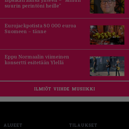
lapsikatraansa yhteen – ”Minun
suurin perintöni heille”
Eurojackpotista 80 000 euroa
Suomeen – tänne
Eppu Normaalin viimeinen
konsertti esitetään Ylellä
ILMIÖT
VIIHDE
MUSIIKKI
Footer
ALUEET
TILAUKSET