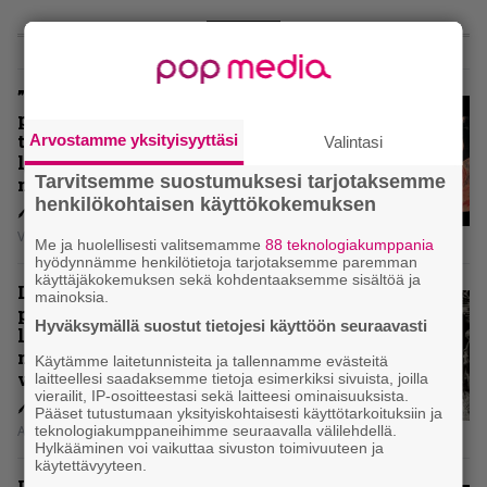
ARVIOT
”Metallica ei ole koskaan
pelännyt kehittyä ja muuttua” –
tarkistelussa 30 vuotta täyttävä
Arvostamme yksityisyyttäsi
Valintasi
levy, joka jakaa fanien
Tarvitsemme suostumuksesi tarjotaksemme
mielipiteet
henkilökohtaisen käyttökokemuksen
Vesa Siltanen
Me ja huolellisesti valitsemamme
88 teknologiakumppania
hyödynnämme henkilötietoja tarjotaksemme paremman
käyttäjäkokemuksen sekä kohdentaaksemme sisältöä ja
Levyarvio: Coronerin
mainoksia.
paluualbumi 32 vuotta edellisen
Hyväksymällä suostut tietojesi käyttöön seuraavasti
levytyksen jälkeen ei voi
mitenkään täyttää odotuksia. Vai
Käytämme laitetunnisteita ja tallennamme evästeitä
voiko?
laitteellesi saadaksemme tietoja esimerkiksi sivuista, joilla
vierailit, IP-osoitteestasi sekä laitteesi ominaisuuksista.
Pääset tutustumaan yksityiskohtaisesti käyttötarkoituksiin ja
Aki Nuopponen
teknologiakumppaneihimme seuraavalla välilehdellä.
Hylkääminen voi vaikuttaa sivuston toimivuuteen ja
käytettävyyteen.
Levyarvio: Dirkschneider & The