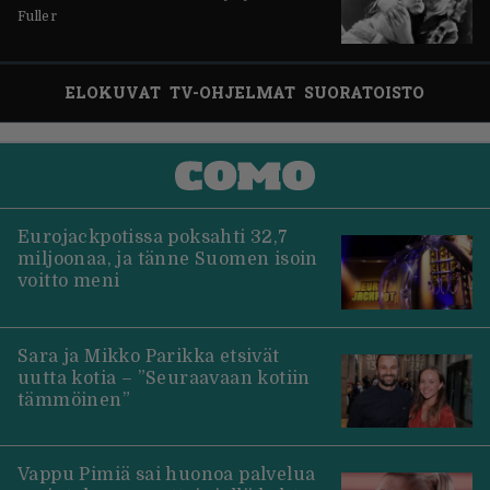
Fuller
ELOKUVAT
TV-OHJELMAT
SUORATOISTO
Eurojackpotissa poksahti 32,7
miljoonaa, ja tänne Suomen isoin
voitto meni
Sara ja Mikko Parikka etsivät
uutta kotia – ”Seuraavaan kotiin
tämmöinen”
Vappu Pimiä sai huonoa palvelua