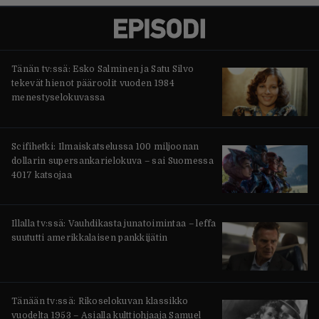
Tänän tv:ssä: Esko Salminen ja Satu Silvo
tekevät hienot pääroolit vuoden 1984
menestyselokuvassa
Scifihetki: Ilmaiskatselussa 100 miljoonan
dollarin supersankarielokuva – sai Suomessa
4017 katsojaa
Illalla tv:ssä: Vauhdikasta junatoimintaa – leffa
suututti amerikkalaisen pankkijätin
Tänään tv:ssä: Rikoselokuvan klassikko
vuodelta 1953 – Asialla kulttiohjaaja Samuel