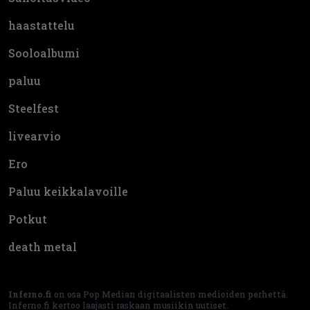
haastattelu
Sooloalbumi
paluu
Steelfest
livearvio
Ero
Paluu keikkalavoille
Potkut
death metal
Inferno.fi
on osa Pop Median digitaalisten medioiden perhettä.
Inferno.fi kertoo laajasti raskaan musiikin uutiset.