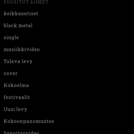
SUOSITUT AIHEET
keikkauutiset
black metal
single
musiikkivideo
Tuleva levy
cover
Kokoelma
festivaalit
Uusi levy
Kokoonpanomuutos
Sanoitusvideo