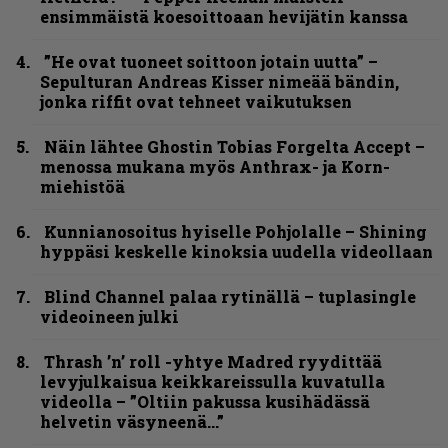
ensimmäistä koesoittoaan hevijätin kanssa
”He ovat tuoneet soittoon jotain uutta” –
Sepulturan Andreas Kisser nimeää bändin,
jonka riffit ovat tehneet vaikutuksen
Näin lähtee Ghostin Tobias Forgelta Accept –
menossa mukana myös Anthrax- ja Korn-
miehistöä
Kunnianosoitus hyiselle Pohjolalle – Shining
hyppäsi keskelle kinoksia uudella videollaan
Blind Channel palaa rytinällä – tuplasingle
videoineen julki
Thrash ’n’ roll -yhtye Madred ryydittää
levyjulkaisua keikkareissulla kuvatulla
videolla – ”Oltiin pakussa kusihädässä
helvetin väsyneenä…”