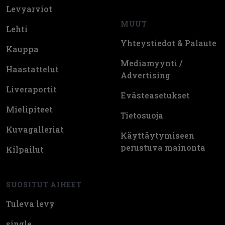
Levyarviot
MUUT
Lehti
Yhteystiedot & Palaute
Kauppa
Mediamyynti /
Haastattelut
Advertising
Liveraportit
Evästeasetukset
Mielipiteet
Tietosuoja
Kuvagalleriat
Käyttäytymiseen
perustuva mainonta
Kilpailut
SUOSITUT AIHEET
Tuleva levy
single