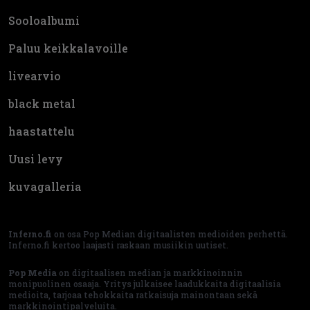
Sooloalbumi
Paluu keikkalavoille
livearvio
black metal
haastattelu
Uusi levy
kuvagalleria
Inferno.fi
on osa Pop Median digitaalisten medioiden perhettä.
Inferno.fi kertoo laajasti raskaan musiikin uutiset.
Pop Media
on digitaalisen median ja markkinoinnin
monipuolinen osaaja. Yritys julkaisee laadukkaita digitaalisia
medioita, tarjoaa tehokkaita ratkaisuja mainontaan sekä
markkinointipalveluita.