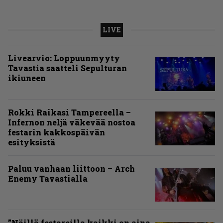
LIVE
Livearvio: Loppuunmyyty
Tavastia saatteli Sepulturan
ikiuneen
Rokki Raikasi Tampereella –
Infernon neljä väkevää nostoa
festarin kakkospäivän
esityksistä
Paluu vanhaan liittoon – Arch
Enemy Tavastialla
”Näillä festareilla kaikki on aina