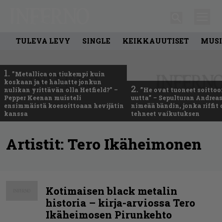
TULEVA LEVY
SINGLE
KEIKKAUUTISET
MUSI
1.
”Metallica on tiukempi kuin
koskaan ja te haluatte jonkun
2.
nulikan yrittävän olla Hetfield?” –
”He ovat tuoneet soittoo
Pepper Keenan muisteli
uutta” – Sepulturan Andreas
ensimmäistä koesoittoaan hevijätin
nimeää bändin, jonka riffit
kanssa
tehneet vaikutuksen
Artistit:
Tero Ikäheimonen
Kotimaisen black metalin
historia – kirja-arviossa Tero
Ikäheimosen Pirunkehto