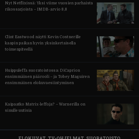
Nyt Netflixissä: Yksi viime vuosien parhaista
rikossarjoista – IMDB-arvio 8,8
Clint Eastwood näytti Kevin Costnerille
kaapin paikan hyvin yksinkertaisella
toimenpiteellä
Huippuleffa suoratoistossa: DiCaprion
ensimmäinen päärooli – ja Tobey Maguiren
ensimmäinen elokuvaesiintyminen
Kaipaatko Matrix-leffoja? – Warnerilla on
sinulle uutisia
ELOKUVAT
TV-OHJELMAT
SUORATOISTO