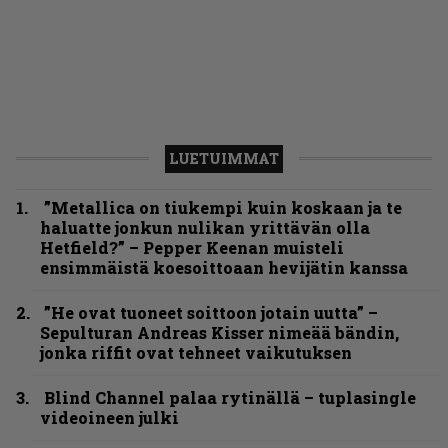
LUETUIMMAT
”Metallica on tiukempi kuin koskaan ja te
haluatte jonkun nulikan yrittävän olla
Hetfield?” – Pepper Keenan muisteli
ensimmäistä koesoittoaan hevijätin kanssa
”He ovat tuoneet soittoon jotain uutta” –
Sepulturan Andreas Kisser nimeää bändin,
jonka riffit ovat tehneet vaikutuksen
Blind Channel palaa rytinällä – tuplasingle
videoineen julki