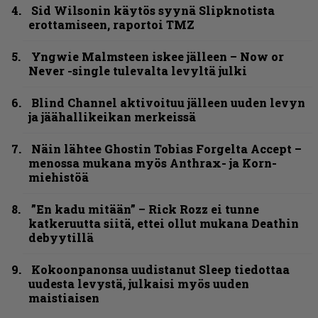
Sid Wilsonin käytös syynä Slipknotista
erottamiseen, raportoi TMZ
Yngwie Malmsteen iskee jälleen – Now or
Never -single tulevalta levyltä julki
Blind Channel aktivoituu jälleen uuden levyn
ja jäähallikeikan merkeissä
Näin lähtee Ghostin Tobias Forgelta Accept –
menossa mukana myös Anthrax- ja Korn-
miehistöä
”En kadu mitään” – Rick Rozz ei tunne
katkeruutta siitä, ettei ollut mukana Deathin
debyytillä
Kokoonpanonsa uudistanut Sleep tiedottaa
uudesta levystä, julkaisi myös uuden
maistiaisen