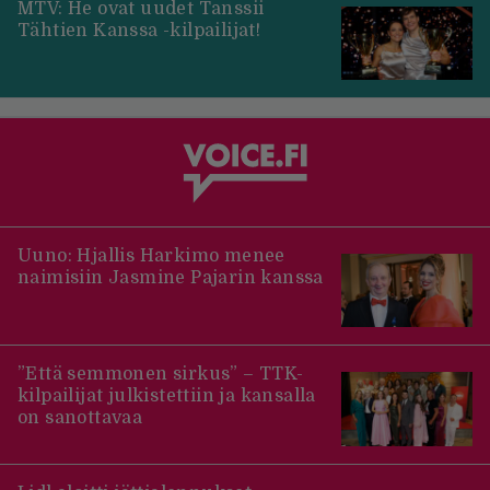
MTV: He ovat uudet Tanssii
Tähtien Kanssa -kilpailijat!
Uuno: Hjallis Harkimo menee
naimisiin Jasmine Pajarin kanssa
”Että semmonen sirkus” – TTK-
kilpailijat julkistettiin ja kansalla
on sanottavaa