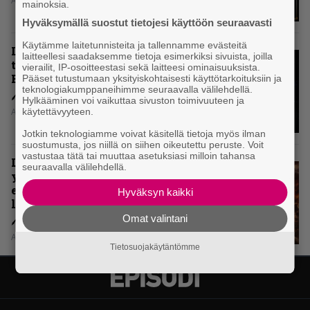
Aki Nuopponen
mainoksia.
Hyväksymällä suostut tietojesi käyttöön seuraavasti
Käytämme laitetunnisteita ja tallennamme evästeitä
Levyarvio: Onko Steelbound jo
laitteellesi saadaksemme tietoja esimerkiksi sivuista, joilla
täydellisintä mahdollista Battle
vierailit, IP-osoitteestasi sekä laitteesi ominaisuuksista.
Beastia?
Pääset tutustumaan yksityiskohtaisesti käyttötarkoituksiin ja
teknologiakumppaneihimme seuraavalla välilehdellä.
Hylkääminen voi vaikuttaa sivuston toimivuuteen ja
käytettävyyteen.
Aki Nuopponen
Jotkin teknologiamme voivat käsitellä tietoja myös ilman
suostumusta, jos niillä on siihen oikeutettu peruste. Voit
vastustaa tätä tai muuttaa asetuksiasi milloin tahansa
Levyarvio: Sabaton on
seuraavalla välilehdellä.
yhdennellätoista albumillaan
erittäin kaukana
Hyväksyn kaikki
legendaarisuudesta
Omat valintani
Aki Nuopponen
Tietosuojakäytäntömme