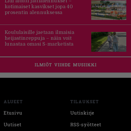
Lidl aloitti jättialennukset –
kotimaiset kasvikset jopa 40
prosentin alennuksessa
Koululaisille jaetaan ilmaisia
heijastinreppuja – näin voit
lunastaa omasi S-marketista
ILMIÖT
VIIHDE
MUSIIKKI
Footer
ALUEET
TILAUKSET
Etusivu
Uutiskirje
Uutiset
RSS-syötteet