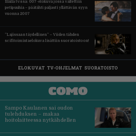
Illalla tv:ssä: 007-elokuva jossa vältettiin
petipuuhia – päätähti paljasti yllättävän syyn
vuonna 2007
”Lajissaan täydellinen” – Viiden tähden
scifitoimintaelokuva lisättiin suoratoistoon!
ELOKUVAT
TV-OHJELMAT
SUORATOISTO
Sampo Kaulanen sai oudon
tulehduksen – makaa
hoitolaitteessa nytkähdellen