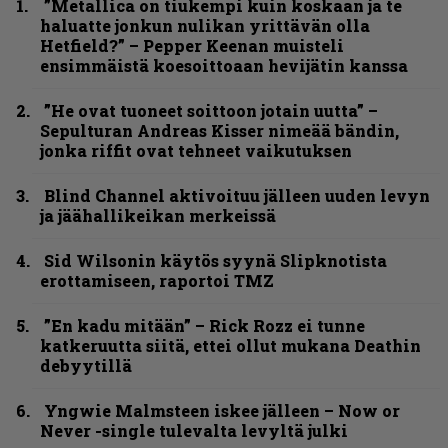
”Metallica on tiukempi kuin koskaan ja te
haluatte jonkun nulikan yrittävän olla
Hetfield?” – Pepper Keenan muisteli
ensimmäistä koesoittoaan hevijätin kanssa
”He ovat tuoneet soittoon jotain uutta” –
Sepulturan Andreas Kisser nimeää bändin,
jonka riffit ovat tehneet vaikutuksen
Blind Channel aktivoituu jälleen uuden levyn
ja jäähallikeikan merkeissä
Sid Wilsonin käytös syynä Slipknotista
erottamiseen, raportoi TMZ
”En kadu mitään” – Rick Rozz ei tunne
katkeruutta siitä, ettei ollut mukana Deathin
debyytillä
Yngwie Malmsteen iskee jälleen – Now or
Never -single tulevalta levyltä julki