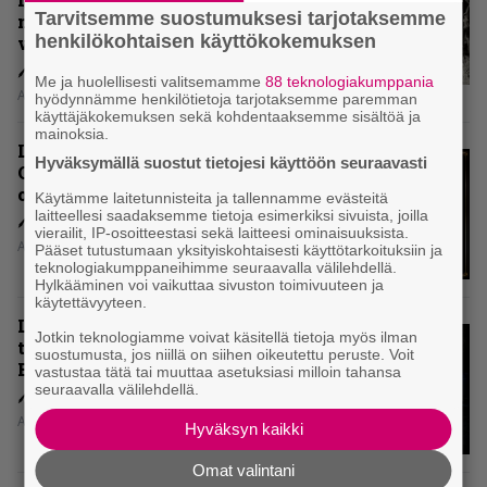
Tarvitsemme suostumuksesi tarjotaksemme
mitenkään täyttää odotuksia. Vai
henkilökohtaisen käyttökokemuksen
voiko?
Me ja huolellisesti valitsemamme
88 teknologiakumppania
Aki Nuopponen
hyödynnämme henkilötietoja tarjotaksemme paremman
käyttäjäkokemuksen sekä kohdentaaksemme sisältöä ja
mainoksia.
Levyarvio: Dirkschneider & The
Hyväksymällä suostut tietojesi käyttöön seuraavasti
Old Gang -albumista ei aina tiedä,
onko se tosissaan tehty vai ei
Käytämme laitetunnisteita ja tallennamme evästeitä
laitteellesi saadaksemme tietoja esimerkiksi sivuista, joilla
vierailit, IP-osoitteestasi sekä laitteesi ominaisuuksista.
Aki Nuopponen
Pääset tutustumaan yksityiskohtaisesti käyttötarkoituksiin ja
teknologiakumppaneihimme seuraavalla välilehdellä.
Hylkääminen voi vaikuttaa sivuston toimivuuteen ja
käytettävyyteen.
Levyarvio: Onko Steelbound jo
Jotkin teknologiamme voivat käsitellä tietoja myös ilman
täydellisintä mahdollista Battle
suostumusta, jos niillä on siihen oikeutettu peruste. Voit
Beastia?
vastustaa tätä tai muuttaa asetuksiasi milloin tahansa
seuraavalla välilehdellä.
Aki Nuopponen
Hyväksyn kaikki
Omat valintani