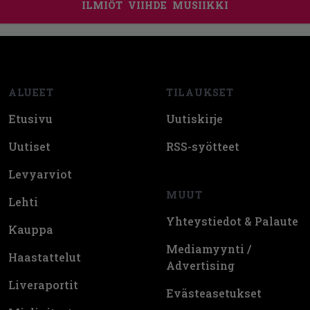
ILMIÖT
VIIHDE
MUSIIKKI
Footer
ALUEET
TILAUKSET
Etusivu
Uutiskirje
Uutiset
RSS-syötteet
Levyarviot
MUUT
Lehti
Yhteystiedot & Palaute
Kauppa
Mediamyynti /
Haastattelut
Advertising
Liveraportit
Evästeasetukset