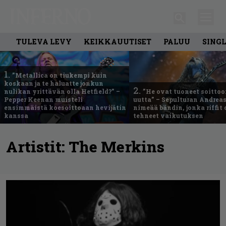
TULEVA LEVY
KEIKKAUUTISET
PALUU
SING
1.
”Metallica on tiukempi kuin
koskaan ja te haluatte jonkun
2.
nulikan yrittävän olla Hetfield?” –
”He ovat tuoneet soittoo
Pepper Keenan muisteli
uutta” – Sepulturan Andreas
ensimmäistä koesoittoaan hevijätin
nimeää bändin, jonka riffit
kanssa
tehneet vaikutuksen
Artistit:
The Merkins