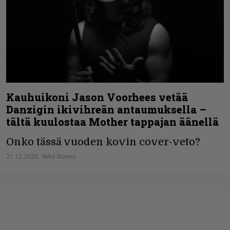
Kauhuikoni Jason Voorhees vetää
Danzigin ikivihreän antaumuksella –
tältä kuulostaa Mother tappajan äänellä
Onko tässä vuoden kovin cover-veto?
21.12.2020
Niko Ikonen