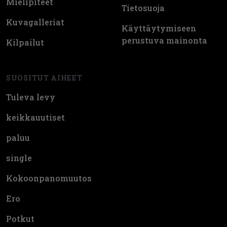
Mielipiteet
Tietosuoja
Kuvagalleriat
Käyttäytymiseen
perustuva mainonta
Kilpailut
SUOSITUT AIHEET
Tuleva levy
keikkauutiset
paluu
single
Kokoonpanomuutos
Ero
Potkut