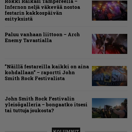
Rokki Raikasi Tampereella –
Infernon neljä väkevää nostoa
festarin kakkospäivän
esityksistä
Paluu vanhaan liittoon – Arch
Enemy Tavastialla
”Näillä festareilla kaikki on aina
kohdallaan” – raportti John
Smith Rock Festivalista
John Smith Rock Festivalin
yleisögalleria – bongaatko itsesi
tai tuttuja joukosta?
KOLUMNIT