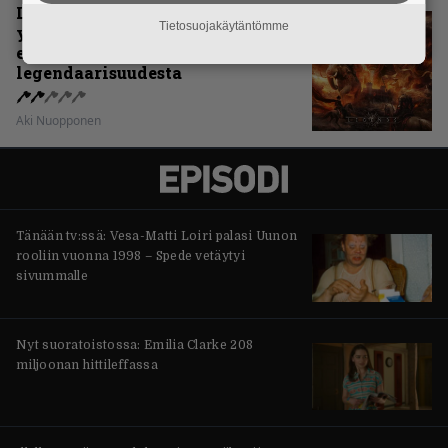
Levyarvio: Sabaton on
Tietosuojakäytäntömme
yhdennellätoista albumillaan
erittäin kaukana
legendaarisuudesta
Aki Nuopponen
Tänään tv:ssä: Vesa-Matti Loiri palasi Uunon
rooliin vuonna 1998 – Spede vetäytyi
sivummalle
Nyt suoratoistossa: Emilia Clarke 208
miljoonan hittileffassa