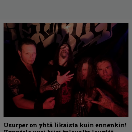
Usurper on yhtä likaista kuin ennenkin!
Kuuntele uusi biisi tulevalta levyltä