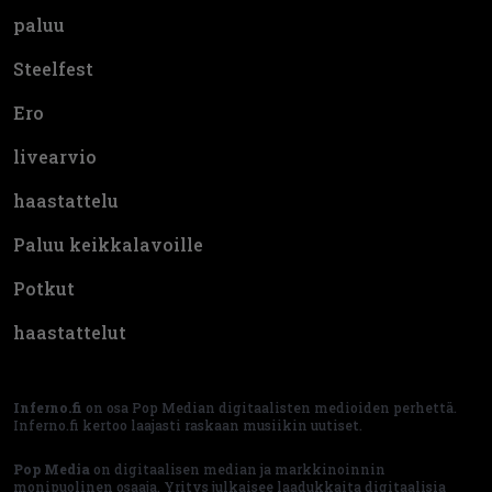
paluu
Steelfest
Ero
livearvio
haastattelu
Paluu keikkalavoille
Potkut
haastattelut
Inferno.fi
on osa Pop Median digitaalisten medioiden perhettä.
Inferno.fi kertoo laajasti raskaan musiikin uutiset.
Pop Media
on digitaalisen median ja markkinoinnin
monipuolinen osaaja. Yritys julkaisee laadukkaita digitaalisia