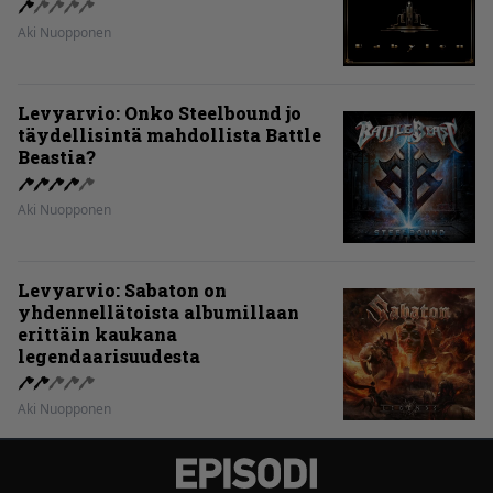
Aki Nuopponen
Levyarvio: Onko Steelbound jo
täydellisintä mahdollista Battle
Beastia?
Aki Nuopponen
Levyarvio: Sabaton on
yhdennellätoista albumillaan
erittäin kaukana
legendaarisuudesta
Aki Nuopponen