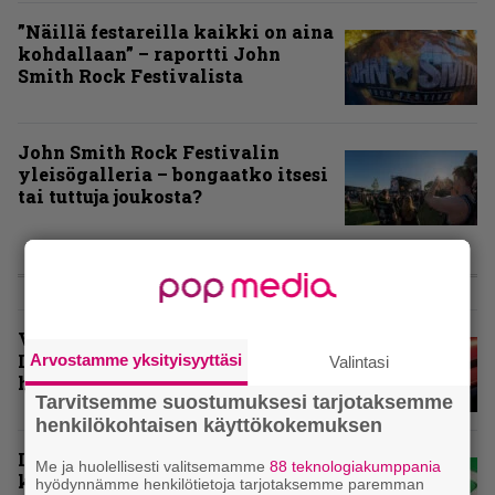
”Näillä festareilla kaikki on aina
kohdallaan” – raportti John
Smith Rock Festivalista
John Smith Rock Festivalin
yleisögalleria – bongaatko itsesi
tai tuttuja joukosta?
KOLUMNIT
Vuoden 2025 raskaimmat –
Infernon toimituskunnan
Arvostamme yksityisyyttäsi
Valintasi
henkilökohtaiset suosikit
Tarvitsemme suostumuksesi tarjotaksemme
henkilökohtaisen käyttökokemuksen
Inferno valikoi vuoden 2025
Me ja huolellisesti valitsemamme
88 teknologiakumppania
kovimmat levyt – tässä
hyödynnämme henkilötietoja tarjotaksemme paremman