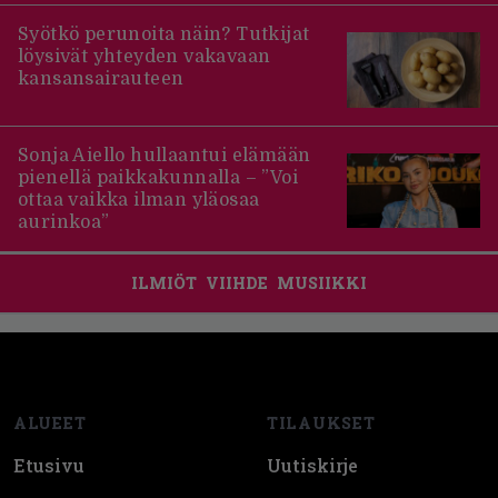
Syötkö perunoita näin? Tutkijat
löysivät yhteyden vakavaan
kansansairauteen
Sonja Aiello hullaantui elämään
pienellä paikkakunnalla – ”Voi
ottaa vaikka ilman yläosaa
aurinkoa”
ILMIÖT
VIIHDE
MUSIIKKI
Footer
ALUEET
TILAUKSET
Etusivu
Uutiskirje