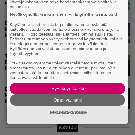
ulkomaisten kärkikymmenikkö
käyttäjäkokemuksen sekä kohdentaaksemme sisältöä ja
mainoksia.
Hyväksymällä suostut tietojesi käyttöön seuraavasti
Inferno valitsi vuoden 2025
Käytämme laitetunnisteita ja tallennamme evästeitä
kovimmat levyt – tässä kotimaan
laitteellesi saadaksemme tietoja esimerkiksi sivuista, joilla
vierailit, IP-osoitteestasi sekä laitteesi ominaisuuksista.
kärkikymmenikkö
Pääset tutustumaan yksityiskohtaisesti käyttötarkoituksiin ja
teknologiakumppaneihimme seuraavalla välilehdellä.
Hylkääminen voi vaikuttaa sivuston toimivuuteen ja
käytettävyyteen.
Vuoden 2024 raskaimmat – tässä
Infernon toimituskunnan
Jotkin teknologiamme voivat käsitellä tietoja myös ilman
henkilökohtaiset kärkiviisikot
suostumusta, jos niillä on siihen oikeutettu peruste. Voit
vastustaa tätä tai muuttaa asetuksiasi milloin tahansa
seuraavalla välilehdellä.
Inferno valitsi vuoden 2024
Hyväksyn kaikki
kovimmat albumit – tässä
Omat valintani
kotimaisten kymmenen parasta
Tietosuojakäytäntömme
ARVIOT