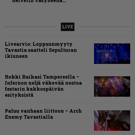
helvetin väsyneenä…”
LIVE
Livearvio: Loppuunmyyty
Tavastia saatteli Sepulturan
ikiuneen
Rokki Raikasi Tampereella –
Infernon neljä väkevää nostoa
festarin kakkospäivän
esityksistä
Paluu vanhaan liittoon – Arch
Enemy Tavastialla