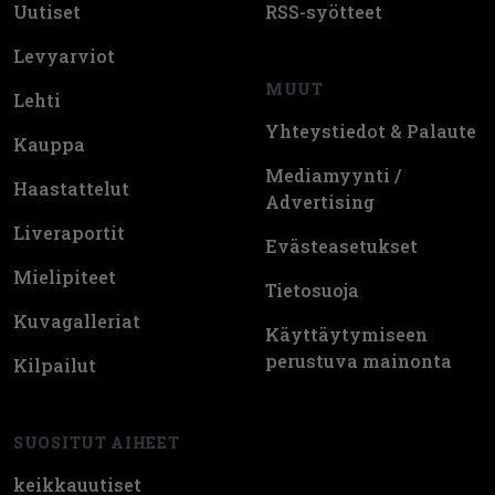
Uutiset
RSS-syötteet
Levyarviot
MUUT
Lehti
Yhteystiedot & Palaute
Kauppa
Mediamyynti /
Haastattelut
Advertising
Liveraportit
Evästeasetukset
Mielipiteet
Tietosuoja
Kuvagalleriat
Käyttäytymiseen
perustuva mainonta
Kilpailut
SUOSITUT AIHEET
keikkauutiset