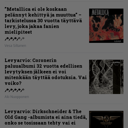
”Metallica ei ole koskaan
pelännyt kehittyä ja muuttua” –
tarkistelussa 30 vuotta täyttävä
levy, joka jakaa fanien
mielipiteet
Vesa Siltanen
Levyarvio: Coronerin
paluualbumi 32 vuotta edellisen
levytyksen jälkeen ei voi
mitenkään täyttää odotuksia. Vai
voiko?
Aki Nuopponen
Levyarvio: Dirkschneider & The
Old Gang -albumista ei aina tiedä,
onko se tosissaan tehty vai ei