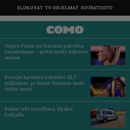
ELOKUVAT
TV-OHJELMAT
SUORATOISTO
Vappu Pimiä sai huonoa palvelua
ravintolassa – pettyi siellä kahteen
asiaan
Eurojackpotissa poksahti 32,7
miljoonaa, ja tänne Suomen isoin
voitto meni
Poliisi teki surullisen löydön
Lohjalla