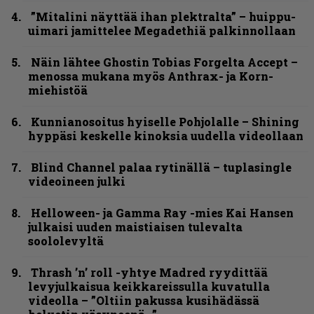
”Mitalini näyttää ihan plektralta” – huippu-
uimari jamittelee Megadethiä palkinnollaan
Näin lähtee Ghostin Tobias Forgelta Accept –
menossa mukana myös Anthrax- ja Korn-
miehistöä
Kunnianosoitus hyiselle Pohjolalle – Shining
hyppäsi keskelle kinoksia uudella videollaan
Blind Channel palaa rytinällä – tuplasingle
videoineen julki
Helloween- ja Gamma Ray -mies Kai Hansen
julkaisi uuden maistiaisen tulevalta
soololevyltä
Thrash ’n’ roll -yhtye Madred ryydittää
levyjulkaisua keikkareissulla kuvatulla
videolla – ”Oltiin pakussa kusihädässä