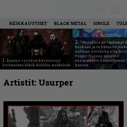
KEIKKAUUTISET
BLACK METAL
SINGLE
TUL
2.
”Metallica on tiukempi 
koskaan ja te haluatte jonk
nulikan yrittävän olla Hetfi
Pepper Keenan muisteli
1.
Espoon syyskuu käynnistyy
ensimmäistä koesoittoaan 
kotimaisen black metalin merkeissä
kanssa
Artistit:
Usurper