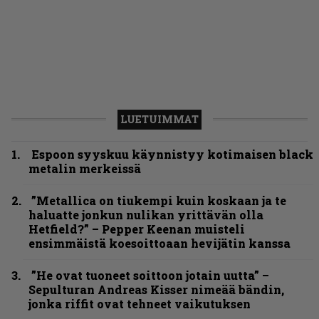
LUETUIMMAT
Espoon syyskuu käynnistyy kotimaisen black
metalin merkeissä
”Metallica on tiukempi kuin koskaan ja te
haluatte jonkun nulikan yrittävän olla
Hetfield?” – Pepper Keenan muisteli
ensimmäistä koesoittoaan hevijätin kanssa
”He ovat tuoneet soittoon jotain uutta” –
Sepulturan Andreas Kisser nimeää bändin,
jonka riffit ovat tehneet vaikutuksen