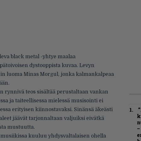
leva black metal -yhtye maalaa
ätoivoisen dystooppista kuvaa. Levyn
ienin luoma Minas Morgul, jonka kalmankalpeaa
ään.
n rynnivä teos sisältää perustaltaan vankan
sa ja taiteellisessa mielessä musisointi ei
”
ssa erityisen kiinnostavaksi. Sinänsä äkeästi
k
paleet jäävät tarjonnaltaan valjuiksi eivätkä
n
sta mustuutta.
–
e
musiikissa kuuluu yhdysvaltalaisen ohella