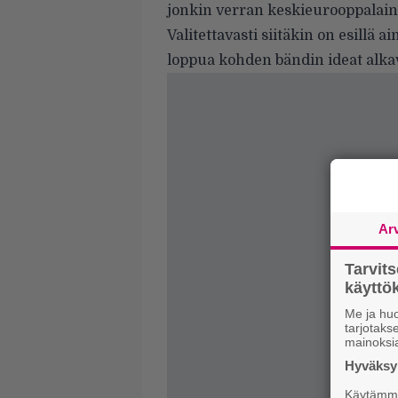
jonkin verran keskieurooppalaine
Valitettavasti siitäkin on esillä
loppua kohden bändin ideat alkava
Ar
Tarvit
käytt
Me ja huo
tarjotak
mainoksi
Hyväksym
Käytämme 