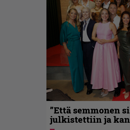
”Että semmonen sir
julkistettiin ja ka