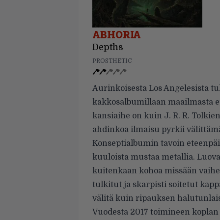
ABHORIA
Depths
PROSTHETIC
Aurinkoisesta Los Angelesista tu
kakkosalbumillaan maailmasta ep
kansiaihe on kuin J. R. R. Tolk
ahdinkoa ilmaisu pyrkii välittäm
Konseptialbumin tavoin eteenpäi
kuuloista mustaa metallia. Luovas
kuitenkaan kohoa missään vaihee
tulkitut ja skarpisti soitetut kap
välitä kuin ripauksen halutunlai
Vuodesta 2017 toimineen koplan 