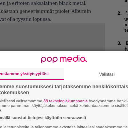
h
n ja eritoten saksalainen black metal.
 ainoastaan geneerisimmät puolet. Albumin
”
u
t olla tyystin lopussa.
n
t
B
t
N
F
m
vostamme yksityisyyttäsi
Valintasi
m
semme suostumuksesi tarjotaksemme henkilökohtai
Y
ökokemuksen
–
lellisesti valitsemamme
88 teknologiakumppania
hyödynnämme henkilö
l
semme paremman käyttäjäkokemuksen sekä kohdentaaksemme sisältöä
a.
S
ällä suostut tietojesi käyttöön seuraavasti
S
r
laitetunnisteita ja tallennamme evästeitä laitteellesi saadaksemme tie