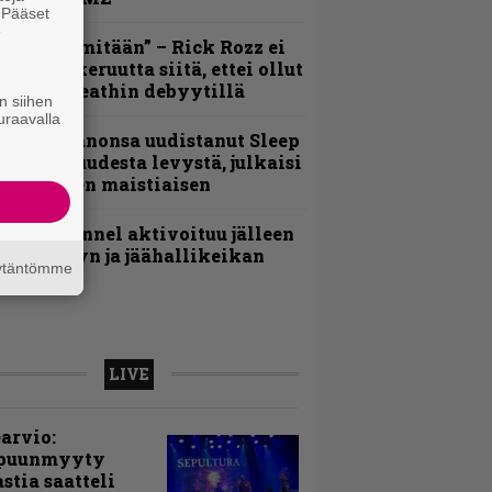
. Pääset
e
En kadu mitään” – Rick Rozz ei
unne katkeruutta siitä, ettei ollut
ukana Deathin debyytillä
n siihen
uraavalla
Kokoonpanonsa uudistanut Sleep
iedottaa uudesta levystä, julkaisi
yös uuden maistiaisen
lind Channel aktivoituu jälleen
uden levyn ja jäähallikeikan
äytäntömme
erkeissä
LIVE
arvio:
puunmyyty
stia saatteli