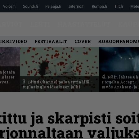
Voice.fi
Soundi.fi
Pelaaja.fi
Inferno.fi
Rumba.fi
Tilt.fi
Metel
ARVIOT
LEHTI
HAASTATTELUT
KAUP
IKKIVIDEO
FESTIVAALIT
COVER
KOKOONPANOM
n jotain
4.
 Kisser
Näin lähtee Gh
3.
 ovat
Blind Channel palaa rytinällä –
Forgelta Accept 
tuplasingle videoineen julki
myös Anthrax- ja
ittu ja skarpisti soi
arjonnaltaan valjuks