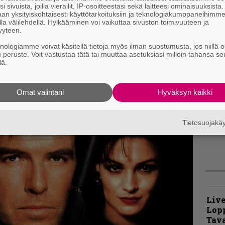
i sivuista, joilla vierailit, IP-osoitteestasi sekä laitteesi ominaisuuksista
an yksityiskohtaisesti käyttötarkoituksiin ja teknologiakumppaneihimm
”
la välilehdellä. Hylkääminen voi vaikuttaa sivuston toimivuuteen ja
yyteen.
t
m
knologiamme voivat käsitellä tietoja myös ilman suostumusta, jos niillä o
uuttuu, kuulijakaan ei ole vakuuttunut.
u peruste. Voit vastustaa tätä tai muuttaa asetuksiasi milloin tahansa se
lä.
ten kurssi lienee jatkossa käännettävissä.
t
m
Omat valintani
Hyväksyn kaikki
B
u
Tietosuojak
m
Live
Lop
Tava