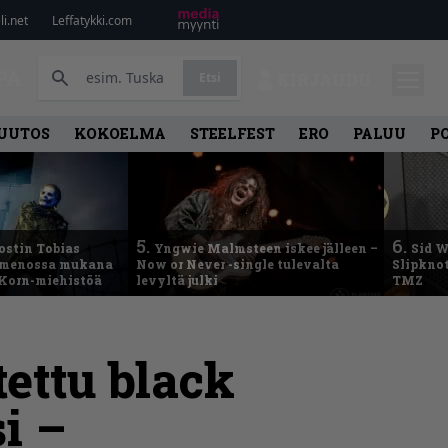
i.net
Leffatykki.com
PA
Etsi
KIRJAUDU
UUTOS
KOKOELMA
STEELFEST
ERO
PALUU
P
5.
6.
ostin Tobias
Yngwie Malmsteen iskee jälleen –
Sid W
– menossa mukana
Now or Never -single tulevalta
Slipknot
 Korn-miehistöä
levyltä julki
TMZ
tettu black
i –