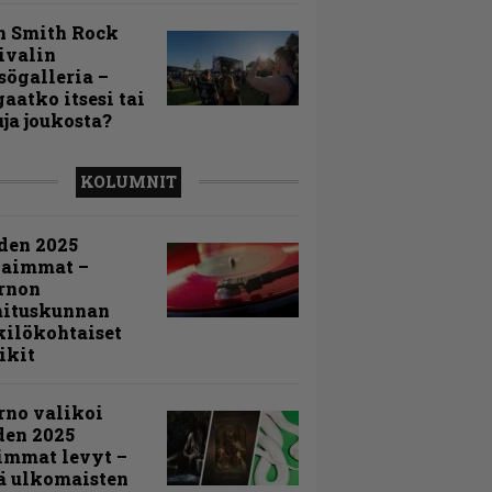
n Smith Rock
ivalin
sögalleria –
aatko itsesi tai
uja joukosta?
KOLUMNIT
den 2025
kaimmat –
rnon
mituskunnan
ilökohtaiset
ikit
rno valikoi
den 2025
immat levyt –
ä ulkomaisten