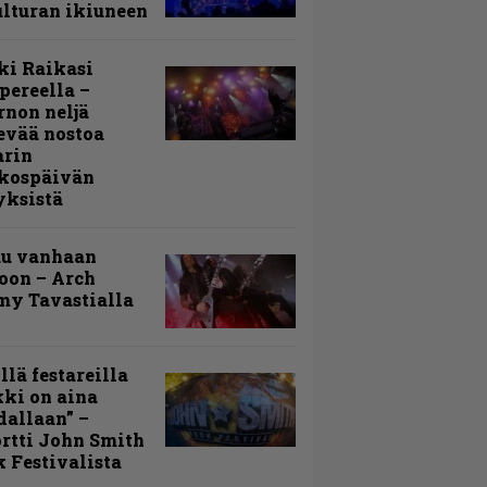
lturan ikiuneen
ki Raikasi
ereella –
rnon neljä
evää nostoa
arin
kospäivän
yksistä
uu vanhaan
toon – Arch
my Tavastialla
llä festareilla
ki on aina
allaan” –
rtti John Smith
 Festivalista