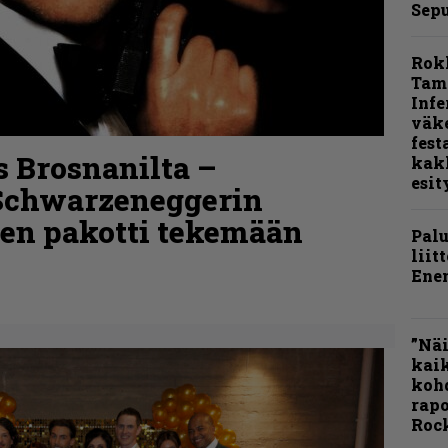
Sepu
Rok
Tamp
Infe
väk
fest
s Brosnanilta –
kak
esit
Schwarzeneggerin
en pakotti tekemään
Pal
liit
Ene
”Näi
kaik
kohd
rapo
Rock