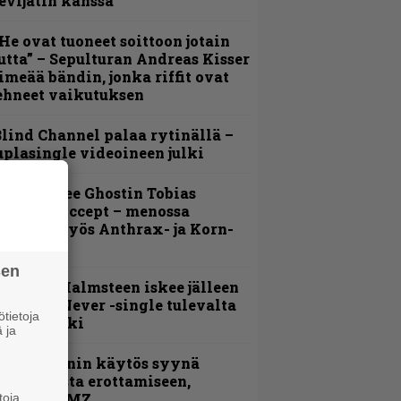
evijätin kanssa
He ovat tuoneet soittoon jotain
utta” – Sepulturan Andreas Kisser
imeää bändin, jonka riffit ovat
ehneet vaikutuksen
lind Channel palaa rytinällä –
uplasingle videoineen julki
äin lähtee Ghostin Tobias
orgelta Accept – menossa
ukana myös Anthrax- ja Korn-
iehistöä
sen
ngwie Malmsteen iskee jälleen
 Now or Never -single tulevalta
tietoja
evyltä julki
 ja
id Wilsonin käytös syynä
lipknotista erottamiseen,
aportoi TMZ
toja