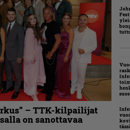
Joh
Fest
ylei
bong
tutt
Vuo
ras
Infe
toi
henk
suos
kus” – TTK-kilpailijat
Infe
vuo
nsalla on sanottavaa
kov
täss