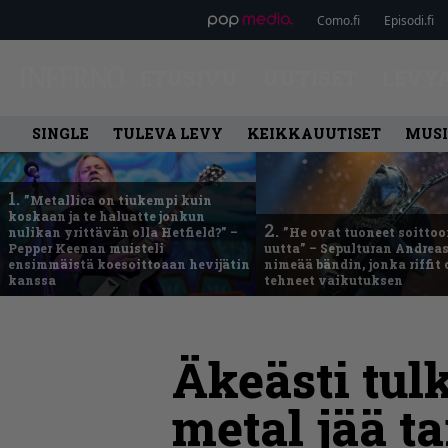
Como.fi
Episodi.fi
ETUSIVU
UUTISET
LEVY
SINGLE
TULEVA LEVY
KEIKKAUUTISET
MUSI
1.
”Metallica on tiukempi kuin
koskaan ja te haluatte jonkun
2.
nulikan yrittävän olla Hetfield?” –
”He ovat tuoneet soittoo
Pepper Keenan muisteli
uutta” – Sepulturan Andreas
ensimmäistä koesoittoaan hevijätin
nimeää bändin, jonka riffit
kanssa
tehneet vaikutuksen
Äkeästi tulk
metal jää t