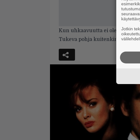
esimerkiks
tutustuma
seuraaval
käytettäv
Jotkin te
Kun uhkaavuutta ei ole ja palo p
oikeutett
välilehdel
Tukeva pohja kuitenkin löytyy, jo