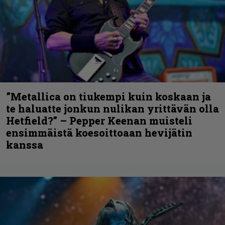
”Metallica on tiukempi kuin koskaan ja
te haluatte jonkun nulikan yrittävän olla
Hetfield?” – Pepper Keenan muisteli
ensimmäistä koesoittoaan hevijätin
kanssa