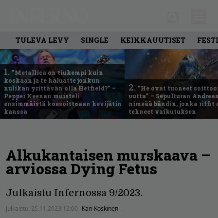
TULEVA LEVY
SINGLE
KEIKKAUUTISET
FEST
1.
”Metallica on tiukempi kuin
koskaan ja te haluatte jonkun
2.
nulikan yrittävän olla Hetfield?” –
”He ovat tuoneet soittoo
Pepper Keenan muisteli
uutta” – Sepulturan Andreas
ensimmäistä koesoittoaan hevijätin
nimeää bändin, jonka riffit
kanssa
tehneet vaikutuksen
Alkukantaisen murskaava –
arviossa Dying Fetus
Julkaistu Infernossa 9/2023.
Julkaistu:
25.11.2023 12:00
Kari Koskinen