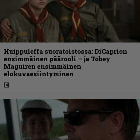
Huippuleffa suoratoistossa: DiCaprion
ensimmäinen päärooli – ja Tobey
Maguiren ensimmäinen
elokuvaesiintyminen