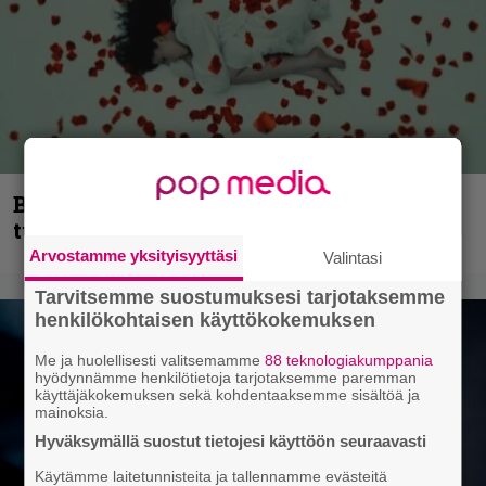
Blind Channel palaa rytinällä –
tuplasingle videoineen julki
Arvostamme yksityisyyttäsi
Valintasi
Tarvitsemme suostumuksesi tarjotaksemme
henkilökohtaisen käyttökokemuksen
Me ja huolellisesti valitsemamme
88 teknologiakumppania
hyödynnämme henkilötietoja tarjotaksemme paremman
käyttäjäkokemuksen sekä kohdentaaksemme sisältöä ja
mainoksia.
Hyväksymällä suostut tietojesi käyttöön seuraavasti
Käytämme laitetunnisteita ja tallennamme evästeitä