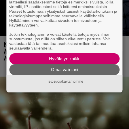
laitteellesi saadaksemme tietoja esimerkiksi sivuista, joilla
vierailit, IP-osoitteestasi sekä laitteesi ominaisuuksista.
Pääset tutustumaan yksityiskohtaisesti käyttötarkoituksiin ja
teknologiakumppaneihimme seuraavalla välilehdellä.
Hylkääminen voi vaikuttaa sivuston toimivuuteen ja
käytettävyyteen.
Jotkin teknologiamme voivat käsitellä tietoja myös ilman
suostumusta, jos niillä on siihen oikeutettu peruste. Voit
Näin lähtee Ghostin Tobias Forgelta
vastustaa tätä tai muuttaa asetuksiasi milloin tahansa
seuraavalla välilehdellä.
Accept – menossa mukana myös
Anthrax- ja Korn-miehistöä
Hyväksyn kaikki
Omat valintani
Tietosuojakäytäntömme