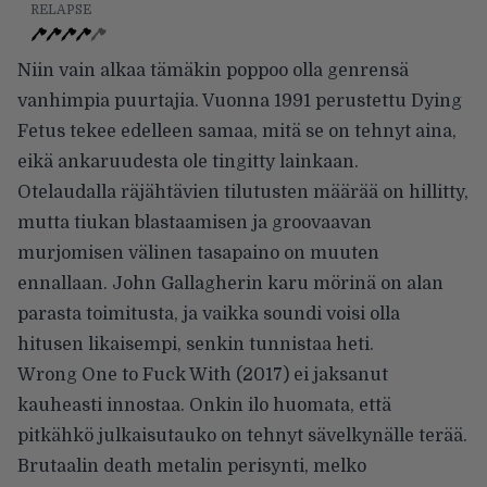
RELAPSE
Niin vain alkaa tämäkin poppoo olla genrensä
vanhimpia puurtajia. Vuonna 1991 perustettu Dying
Fetus tekee edelleen samaa, mitä se on tehnyt aina,
eikä ankaruudesta ole tingitty lainkaan.
Otelaudalla räjähtävien tilutusten määrää on hillitty,
mutta tiukan blastaamisen ja groovaavan
murjomisen välinen tasapaino on muuten
ennallaan. John Gallagherin karu mörinä on alan
parasta toimitusta, ja vaikka soundi voisi olla
hitusen likaisempi, senkin tunnistaa heti.
Wrong One to Fuck With (2017) ei jaksanut
kauheasti innostaa. Onkin ilo huomata, että
pitkähkö julkaisutauko on tehnyt sävelkynälle terää.
Brutaalin death metalin perisynti, melko