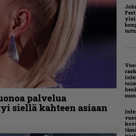
Joh
Fest
ylei
bong
tutt
Vuo
ras
Infe
toi
henk
uonoa palvelua
suos
tyi siellä kahteen asiaan
Infe
vuo
kov
täss
kär