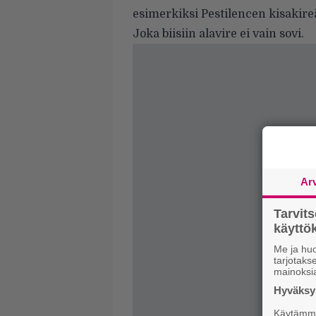
esimerkiksi Pestilencen kisakire
Joka biisiin alavire ei vain sovi.
Ar
Tarvit
käytt
Me ja huo
tarjotak
mainoksi
Hyväksym
Käytämme 