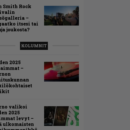
n Smith Rock
ivalin
sögalleria –
aatko itsesi tai
uja joukosta?
KOLUMNIT
den 2025
kaimmat –
rnon
mituskunnan
ilökohtaiset
ikit
rno valikoi
den 2025
immat levyt –
ä ulkomaisten
kikymmenikkö