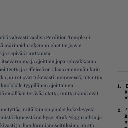
töä vahvasti vaaliva Perdition Temple ei
ssä marinoidut skenemiehet tarjoavat
 ja repivää runttausta.
itsevarmana ja ajoittain jopa rehvakkaana
oitteetta ja riffeissä on ideaa enemmän kuin
ka juuret ovat tukevasti menneessä, toteutus
kuolololle tyypillinen ajoittainen
k
ää sinällään terävää otetta, mutta nämä ovat
m
metyttää, niitä kun on puolet koko levystä.
”
k
 mistä ihmeestä on kyse. Shub Niggurathin ja
n
 kivasti jo ihan kunnianosoituksina, mutta
–