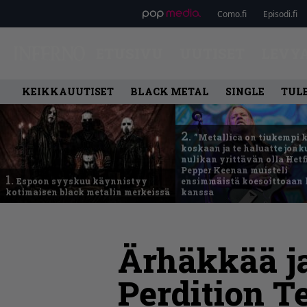
Como.fi
Episodi.fi
ETUSIVU
UUTISET
LEVY
KEIKKAUUTISET
BLACK METAL
SINGLE
TUL
2.
”Metallica on tiukempi 
koskaan ja te haluatte jonk
nulikan yrittävän olla Hetfi
Pepper Keenan muisteli
1.
Espoon syyskuu käynnistyy
ensimmäistä koesoittoaan 
kotimaisen black metalin merkeissä
kanssa
Ärhäkkää ja
Perdition T