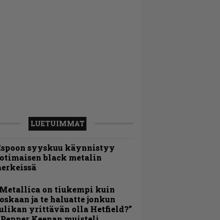
LUETUIMMAT
Espoon syyskuu käynnistyy
otimaisen black metalin
erkeissä
Metallica on tiukempi kuin
oskaan ja te haluatte jonkun
ulikan yrittävän olla Hetfield?”
 Pepper Keenan muisteli