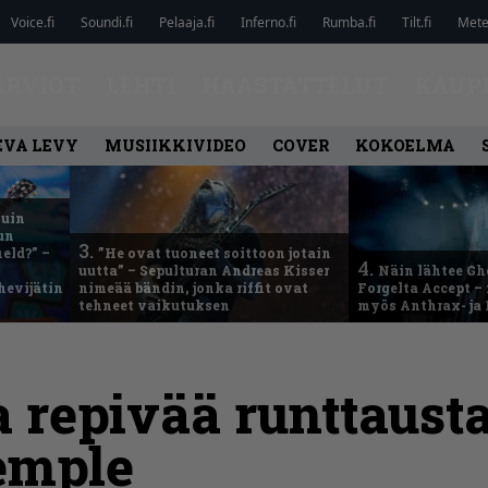
Voice.fi
Soundi.fi
Pelaaja.fi
Inferno.fi
Rumba.fi
Tilt.fi
Metel
ARVIOT
LEHTI
HAASTATTELUT
KAUP
EVA LEVY
MUSIIKKIVIDEO
COVER
KOKOELMA
kuin
un
3.
eld?” –
”He ovat tuoneet soittoon jotain
4.
uutta” – Sepulturan Andreas Kisser
Näin lähtee Gh
hevijätin
nimeää bändin, jonka riffit ovat
Forgelta Accept 
tehneet vaikutuksen
myös Anthrax- ja
 repivää runttausta
emple