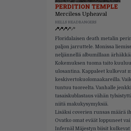
PERDITION TEMPLE
Merciless Upheaval
HELLS HEADBANGERS
Floridalaisen death metalin perin
paljon jarruttele. Monissa liemi
neljännellä albumillaan ärhäkkää
Kokemuksen tuoma taito kuuluu 
ulosantina. Kappaleet kulkevat m
keskivertokuolomaakareilla. Vaik
tuntuu tuoreelta. Vanhalle jenkki
tasaiskublastaus vähän tylsistytt
niitä makukysymyksiä.
Lisäksi coverien runsas määrä ih
Ovatko omat eväät loppuneet vai
Infernäl Mäjestyn biisit kulkevat