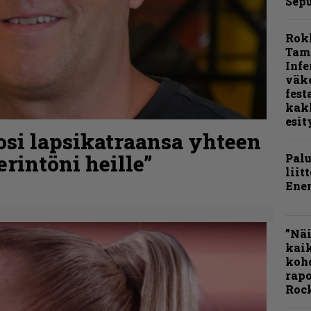
Sepu
Rok
Tamp
Infe
väk
fest
kak
esit
osi lapsikatraansa yhteen
rintöni heille”
Pal
liit
Ene
”Näi
kaik
kohd
rapo
Rock