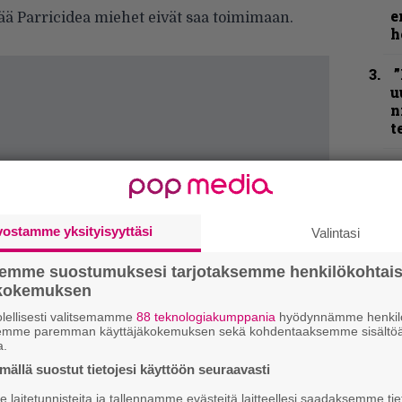
e
ää Parricidea miehet eivät saa toimimaan.
h
”
u
n
t
N
F
m
m
vostamme yksityisyyttäsi
Valintasi
semme suostumuksesi tarjotaksemme henkilökohtai
K
ökokemuksen
m
s
lellisesti valitsemamme
88 teknologiakumppania
hyödynnämme henkilö
semme paremman käyttäjäkokemuksen sekä kohdentaaksemme sisältöä
a.
B
ällä suostut tietojesi käyttöön seuraavasti
t
laitetunnisteita ja tallennamme evästeitä laitteellesi saadaksemme tie