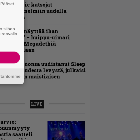
. Pääset
nthrax vie katsojat
e
eikkatunnelmiin uudella
ideollaan
n siihen
Mitalini näyttää ihan
uraavalla
lektralta” – huippu-uimari
amittelee Megadethiä
alkinnollaan
Kokoonpanonsa uudistanut Sleep
iedottaa uudesta levystä, julkaisi
yös uuden maistiaisen
äytäntömme
LIVE
arvio:
puunmyyty
stia saatteli