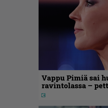
Vappu Pimiä sai h
ravintolassa – pet