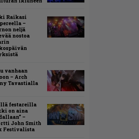
lturan ikiuneen
ki Raikasi
ereella –
rnon neljä
evää nostoa
arin
kospäivän
yksistä
uu vanhaan
toon – Arch
my Tavastialla
llä festareilla
ki on aina
allaan” –
rtti John Smith
 Festivalista