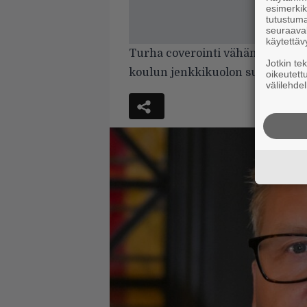
esimerkiks
tutustuma
seuraaval
käytettäv
Turha coverointi vähän tiputta
Jotkin te
koulun jenkkikuolon suurkuluttaj
oikeutett
välilehdel