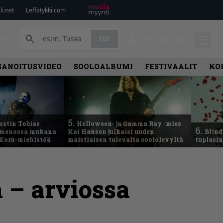
i.net
Leffatykki.com
PA
Etsi
KIRJAUDU
SANOITUSVIDEO
SOOLOALBUMI
FESTIVAALIT
KO
5.
ostin Tobias
Helloween- ja Gamma Ray -mies
6.
– menossa mukana
Kai Hansen julkaisi uuden
Blind
 Korn-miehistöä
maistiaisen tulevalta soololevyltä
tuplasin
 – arviossa