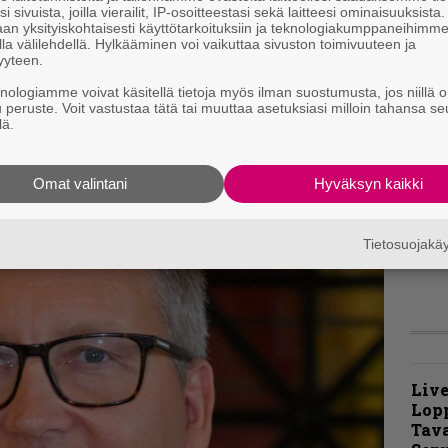
i sivuista, joilla vierailit, IP-osoitteestasi sekä laitteesi ominaisuuksista
A
an yksityiskohtaisesti käyttötarkoituksiin ja teknologiakumppaneihimm
k
la välilehdellä. Hylkääminen voi vaikuttaa sivuston toimivuuteen ja
v
yyteen.
a tunnelmaa, mutta muuten tässä on vanhan
knologiamme voivat käsitellä tietoja myös ilman suostumusta, jos niillä o
”
ille oikein maistuva pala.
u peruste. Voit vastustaa tätä tai muuttaa asetuksiasi milloin tahansa se
p
lä.
j
p
Omat valintani
Hyväksyn kaikki
t
m
Tietosuojak
Live
Lop
Tava