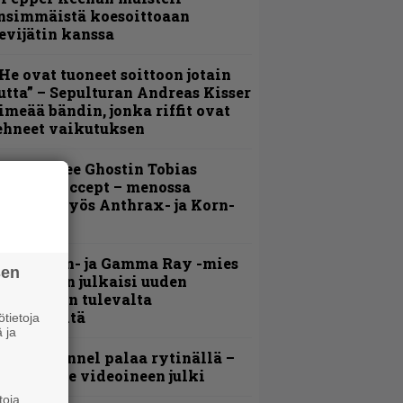
nsimmäistä koesoittoaan
evijätin kanssa
He ovat tuoneet soittoon jotain
utta” – Sepulturan Andreas Kisser
imeää bändin, jonka riffit ovat
ehneet vaikutuksen
äin lähtee Ghostin Tobias
orgelta Accept – menossa
ukana myös Anthrax- ja Korn-
iehistöä
Helloween- ja Gamma Ray -mies
sen
ai Hansen julkaisi uuden
aistiaisen tulevalta
oololevyltä
tietoja
 ja
lind Channel palaa rytinällä –
uplasingle videoineen julki
toja