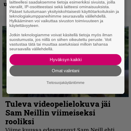
laitteellesi saadaksemme tietoja esimerkiksi sivuista, joilla
uudella videollaan
vierailit, IP-osoitteestasi sekä laitteesi ominaisuuksista.
Pääset tutustumaan yksityiskohtaisesti käyttötarkoituksiin ja
teknologiakumppaneihimme seuraavalla välilehdellä.
Hylkääminen voi vaikuttaa sivuston toimivuuteen ja
käytettävyyteen.
Jotkin teknologiamme voivat käsitellä tietoja myös ilman
suostumusta, jos niillä on siihen oikeutettu peruste. Voit
vastustaa tätä tai muuttaa asetuksiasi milloin tahansa
seuraavalla välilehdellä.
Hyväksyn kaikki
Omat valintani
Tietosuojakäytäntömme