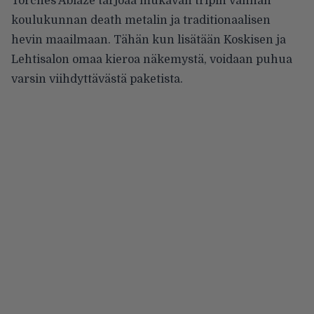
Torches Ablaze tarjoaa mukavan tripin vanhan
koulukunnan death metalin ja traditionaalisen
hevin maailmaan. Tähän kun lisätään Koskisen ja
Lehtisalon omaa kieroa näkemystä, voidaan puhua
varsin viihdyttävästä paketista.