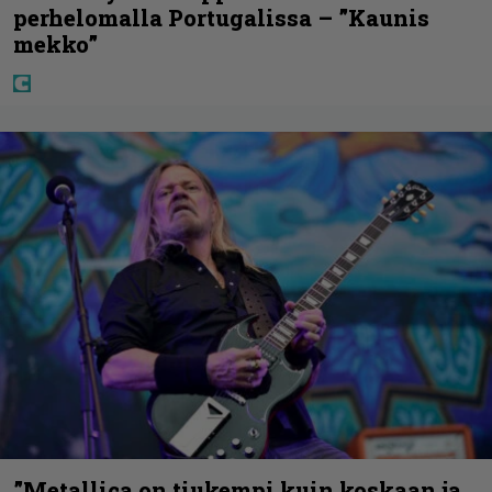
perhelomalla Portugalissa – ”Kaunis
mekko”
”Metallica on tiukempi kuin koskaan ja