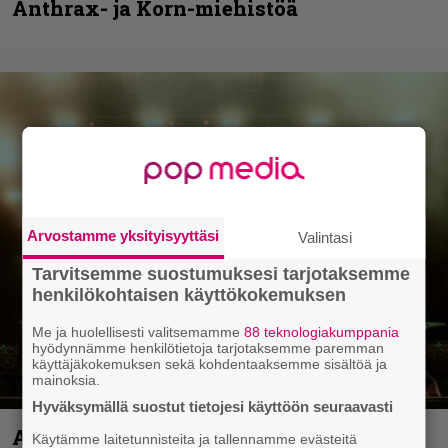
Anthrax- ja Korn-miehistöä
Arvostamme yksityisyyttäsi
Valintasi
Tarvitsemme suostumuksesi tarjotaksemme
henkilökohtaisen käyttökokemuksen
Me ja huolellisesti valitsemamme
88 teknologiakumppania
hyödynnämme henkilötietoja tarjotaksemme paremman
käyttäjäkokemuksen sekä kohdentaaksemme sisältöä ja
mainoksia.
Hyväksymällä suostut tietojesi käyttöön seuraavasti
Anthrax vie katsojat keikkatunnelmiin
Käytämme laitetunnisteita ja tallennamme evästeitä