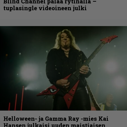
Blind Channel palaa rytinällä –
tuplasingle videoineen julki
Helloween- ja Gamma Ray -mies Kai
Hansen julkaisi uuden maistiaisen