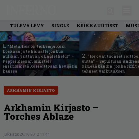
TULEVA LEVY
SINGLE
KEIKKAUUTISET
MUSI
1.
”Metallica on tiukempi kuin
koskaan ja te haluatte jonkun
2.
nulikan yrittävän olla Hetfield?” –
”He ovat tuoneet soittoo
Pepper Keenan muisteli
uutta” – Sepulturan Andreas
ensimmäistä koesoittoaan hevijätin
nimeää bändin, jonka riffit
kanssa
tehneet vaikutuksen
ARKHAMIN KIRJASTO
Arkhamin Kirjasto –
Torches Ablaze
Julkaistu:
26.10.2012 11:44