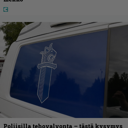
Poliisilla tehovalvonta – tästä kysymys