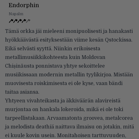
Endorphin
Napalm
Tämä orkka jäi mieleeni monipuolisesti ja hanakasti
hyökkäävästä esityksestään viime kesän Qstockissa.
Eikä selvästi syyttä. Niinkin erikoisesta
metallimusiikkikohteesta kuin Moldovan
Chișinăusta ponnistava yhtye sekoittelee
musiikissaan modernin metallin tyylikirjoa. Mistään
muovisesta roiskimisesta ei ole kyse, vaan bändi
taitaa asiansa.
Yhtyeen vivahteikasta ja äkkiväärän alavireistä
murjontaa on hankala lokeroida, mikä ei ole toki
tarpeellistakaan. Arvaamatonta groovea, metalcorea
ja melodista deathiä naittava ilmaisu on jotakin, mitä
ei kuule kovin usein. Monitahoisen tarttuvuuden,