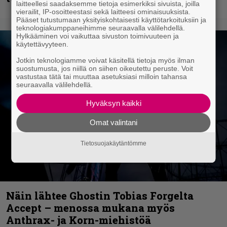
laitteellesi saadaksemme tietoja esimerkiksi sivuista, joilla
vierailit, IP-osoitteestasi sekä laitteesi ominaisuuksista.
Pääset tutustumaan yksityiskohtaisesti käyttötarkoituksiin ja
teknologiakumppaneihimme seuraavalla välilehdellä.
Hylkääminen voi vaikuttaa sivuston toimivuuteen ja
käytettävyyteen.
Jotkin teknologiamme voivat käsitellä tietoja myös ilman
suostumusta, jos niillä on siihen oikeutettu peruste. Voit
vastustaa tätä tai muuttaa asetuksiasi milloin tahansa
seuraavalla välilehdellä.
Hyväksyn kaikki
Omat valintani
Tietosuojakäytäntömme
Näin lähtee Ghostin Tobias Forgelta
Accept – menossa mukana myös
Anthrax- ja Korn-miehistöä