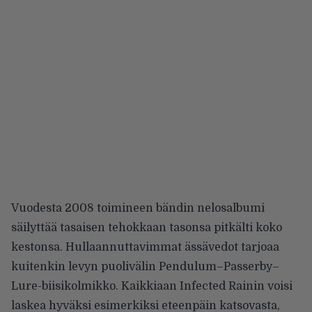
Vuodesta 2008 toimineen bändin nelosalbumi
säilyttää tasaisen tehokkaan tasonsa pitkälti koko
kestonsa. Hullaannuttavimmat ässävedot tarjoaa
kuitenkin levyn puolivälin Pendulum–Passerby–
Lure-biisikolmikko. Kaikkiaan Infected Rainin voisi
laskea hyväksi esimerkiksi eteenpäin katsovasta,