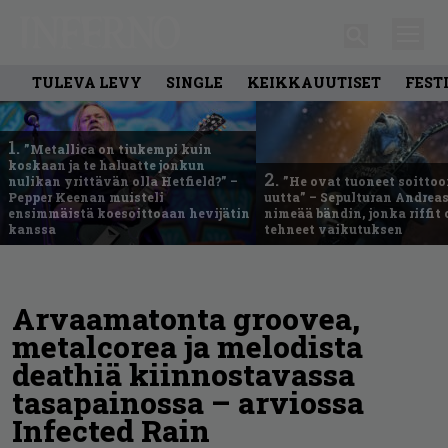
TULEVA LEVY
SINGLE
KEIKKAUUTISET
FEST
1.
”Metallica on tiukempi kuin
koskaan ja te haluatte jonkun
2.
nulikan yrittävän olla Hetfield?” –
”He ovat tuoneet soittoo
Pepper Keenan muisteli
uutta” – Sepulturan Andreas
ensimmäistä koesoittoaan hevijätin
nimeää bändin, jonka riffit
kanssa
tehneet vaikutuksen
Arvaamatonta groovea,
metalcorea ja melodista
deathiä kiinnostavassa
tasapainossa – arviossa
Infected Rain