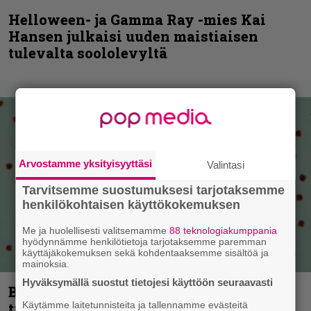
Helloween- ja Gamma Ray -mies Kai
Hansen julkaisi uuden maistiaisen
tulevalta soololevyltä
Arvostamme yksityisyyttäsi
Valintasi
Tarvitsemme suostumuksesi tarjotaksemme
henkilökohtaisen käyttökokemuksen
Me ja huolellisesti valitsemamme
88 teknologiakumppania
hyödynnämme henkilötietoja tarjotaksemme paremman
käyttäjäkokemuksen sekä kohdentaaksemme sisältöä ja
mainoksia.
Hyväksymällä suostut tietojesi käyttöön seuraavasti
Blind Channel palaa rytinällä –
Käytämme laitetunnisteita ja tallennamme evästeitä
tuplasingle videoineen julki