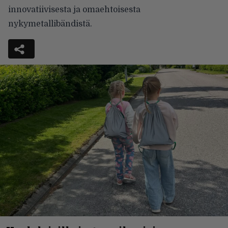
innovatiivisesta ja omaehtoisesta
nykymetallibändistä.