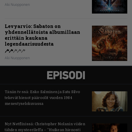
Aki Nuopponen
Levyarvio: Sabaton on
yhdennellätoista albumillaan
erittäin kaukana
legendaarisuudesta
Aki Nuopponen
Tänän tv:ssä: Esko Salminen ja Satu Silvo
tekevät hienot pääroolit vuoden 1984
menestyselokuvassa
Nyt Netflixissä: Christopher Nolanin viiden
tähden mysteerileffa – ”Huikean hienosti