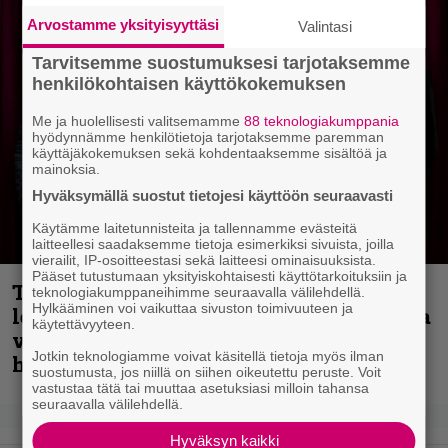
Arvostamme yksityisyyttäsi
Valintasi
Tarvitsemme suostumuksesi tarjotaksemme
henkilökohtaisen käyttökokemuksen
Me ja huolellisesti valitsemamme
88 teknologiakumppania
hyödynnämme henkilötietoja tarjotaksemme paremman
käyttäjäkokemuksen sekä kohdentaaksemme sisältöä ja
mainoksia.
Hyväksymällä suostut tietojesi käyttöön seuraavasti
Käytämme laitetunnisteita ja tallennamme evästeitä
laitteellesi saadaksemme tietoja esimerkiksi sivuista, joilla
vierailit, IP-osoitteestasi sekä laitteesi ominaisuuksista.
Pääset tutustumaan yksityiskohtaisesti käyttötarkoituksiin ja
Thrash ’n’ roll -yhtye Madred ryydittää
teknologiakumppaneihimme seuraavalla välilehdellä.
Hylkääminen voi vaikuttaa sivuston toimivuuteen ja
levyjulkaisua keikkareissulla kuvatulla
käytettävyyteen.
videolla – ”Oltiin pakussa kusihädässä
Jotkin teknologiamme voivat käsitellä tietoja myös ilman
helvetin väsyneenä…”
suostumusta, jos niillä on siihen oikeutettu peruste. Voit
vastustaa tätä tai muuttaa asetuksiasi milloin tahansa
seuraavalla välilehdellä.
Hyväksyn kaikki