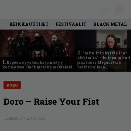
KEIKKAUUTISET
FESTIVAALIT
BLACK METAL
2.
”Mitalini näyttää ihan
plektralta” – huippu-uimari
1.
Espoon syyskuu käynnistyy
jamittelee Megadethiä
kotimaisen black metalin merkeissä
palkinnollaan
DORO
Doro – Raise Your Fist
Julkaistu:
5.11.2012 16:05