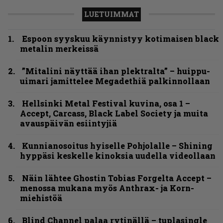
LUETUIMMAT
Espoon syyskuu käynnistyy kotimaisen black
metalin merkeissä
”Mitalini näyttää ihan plektralta” – huippu-
uimari jamittelee Megadethiä palkinnollaan
Hellsinki Metal Festival kuvina, osa 1 –
Accept, Carcass, Black Label Society ja muita
avauspäivän esiintyjiä
Kunnianosoitus hyiselle Pohjolalle – Shining
hyppäsi keskelle kinoksia uudella videollaan
Näin lähtee Ghostin Tobias Forgelta Accept –
menossa mukana myös Anthrax- ja Korn-
miehistöä
Blind Channel palaa rytinällä – tuplasingle