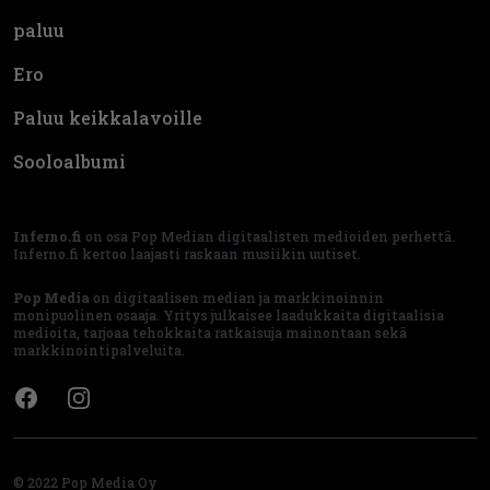
paluu
Ero
Paluu keikkalavoille
Sooloalbumi
Inferno.fi
on osa Pop Median digitaalisten medioiden perhettä.
Inferno.fi kertoo laajasti raskaan musiikin uutiset.
Pop Media
on digitaalisen median ja markkinoinnin
monipuolinen osaaja. Yritys julkaisee laadukkaita digitaalisia
medioita, tarjoaa tehokkaita ratkaisuja mainontaan sekä
markkinointipalveluita.
Facebook
Instagram
© 2022 Pop Media Oy