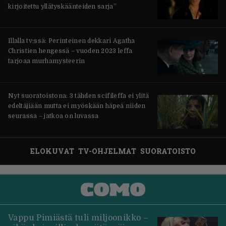
kirjoitettu yllätyskäänteiden sarja”
Illalla tv:ssä: Perinteinen dekkari Agatha
Christien hengessä – vuoden 2023 leffa
tarjoaa murhamysteerin
Nyt suoratoistona: 3 tähden scifileffa ei ylitä
edeltäjiään mutta ei myöskään häpeä niiden
seurassa – jatkoa on luvassa
ELOKUVAT
TV-OHJELMAT
SUORATOISTO
Vappu Pimiästä tuli miljoonikko –