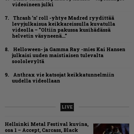
videoineen julki
Thrash ’n’ roll -yhtye Madred ryydittää
levyjulkaisua keikkareissulla kuvatulla
videolla – ”Oltiin pakussa kusihädässä
helvetin väsyneenä…”
Helloween- ja Gamma Ray -mies Kai Hansen
julkaisi uuden maistiaisen tulevalta
soololevyltä
Anthrax vie katsojat keikkatunnelmiin
uudella videollaan
LIVE
Hellsinki Metal Festival kuvina,
osa 1 – Accept, Carcass, Black