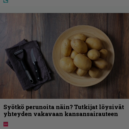
Syötkö perunoita näin? Tutkijat löysivät
yhteyden vakavaan kansansairauteen