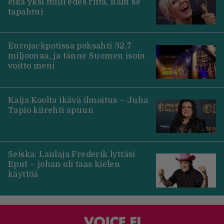
eikä yksi milli edes riitä, näin se
tapahtui
Eurojackpotissa poksahti 32,7
miljoonaa, ja tänne Suomen isoin
voitto meni
Kaija Koolta ikävä ilmoitus – Juha
Tapio kiirehti apuun
Seiska: Laulaja Frederik lyttäsi
Eput – johan oli taas kielen
käyttöä