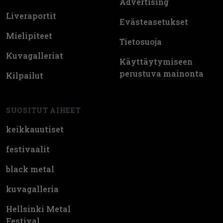
Advertising
Liveraportit
Evästeasetukset
Mielipiteet
Tietosuoja
Kuvagalleriat
Käyttäytymiseen
perustuva mainonta
Kilpailut
SUOSITUT AIHEET
keikkauutiset
festivaalit
black metal
kuvagalleria
Hellsinki Metal
Festival