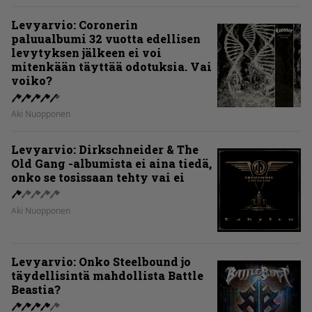
Levyarvio: Coronerin
paluualbumi 32 vuotta edellisen
levytyksen jälkeen ei voi
mitenkään täyttää odotuksia. Vai
voiko?
Aki Nuopponen
Levyarvio: Dirkschneider & The
Old Gang -albumista ei aina tiedä,
onko se tosissaan tehty vai ei
Aki Nuopponen
Levyarvio: Onko Steelbound jo
täydellisintä mahdollista Battle
Beastia?