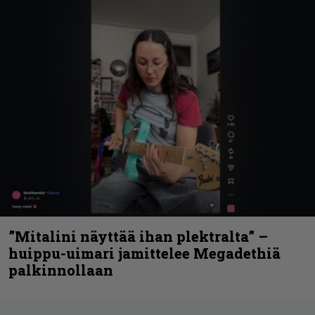
”Mitalini näyttää ihan plektralta” –
huippu-uimari jamittelee Megadethiä
palkinnollaan