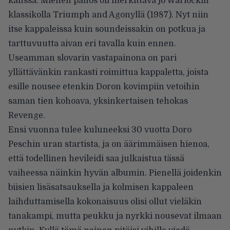
kanssa. Miehen panos oli merkittävä jo Warlockin
klassikolla Triumph and Agonyllä (1987). Nyt niin
itse kappaleissa kuin soundeissakin on potkua ja
tarttuvuutta aivan eri tavalla kuin ennen.
Useamman slovarin vastapainona on pari
yllättävänkin rankasti roimittua kappaletta, joista
esille nousee etenkin Doron kovimpiin vetoihin
saman tien kohoava, yksinkertaisen tehokas
Revenge.
Ensi vuonna tulee kuluneeksi 30 vuotta Doro
Peschin uran startista, ja on äärimmäisen hienoa,
että todellinen hevileidi saa julkaistua tässä
vaiheessa näinkin hyvän albumin. Pienellä joidenkin
biisien lisäsatsauksella ja kolmisen kappaleen
laihduttamisella kokonaisuus olisi ollut vieläkin
tanakampi, mutta peukku ja nyrkki nousevat ilmaan