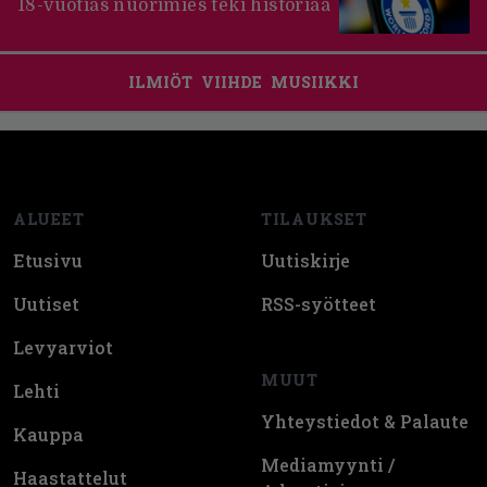
18-vuotias nuorimies teki historiaa
ILMIÖT
VIIHDE
MUSIIKKI
Footer
ALUEET
TILAUKSET
Etusivu
Uutiskirje
Uutiset
RSS-syötteet
Levyarviot
MUUT
Lehti
Yhteystiedot & Palaute
Kauppa
Mediamyynti /
Haastattelut