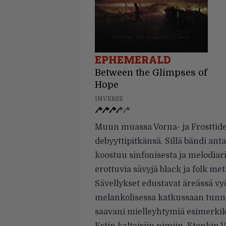
EPHEMERALD
Between the Glimpses of
Hope
INVERSE
Muun muassa Vorna- ja Frosttid
debyyttipitkänsä. Sillä bändi ant
koostuu sinfonisesta ja melodia
erottuvia sävyjä black ja folk me
Sävellykset edustavat äreässä vy
melankolisessa katkussaan tunn
saavani mielleyhtymiä esimerkik