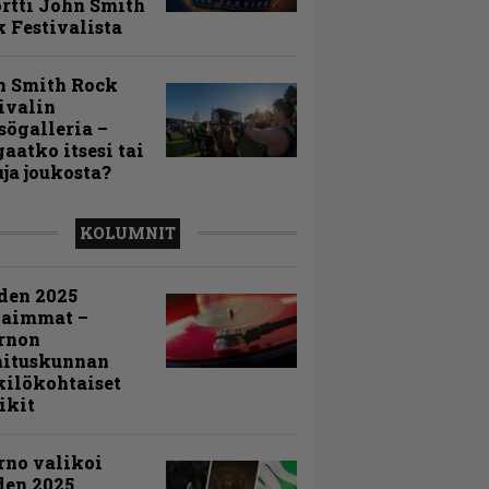
rtti John Smith
 Festivalista
n Smith Rock
ivalin
sögalleria –
aatko itsesi tai
uja joukosta?
KOLUMNIT
den 2025
kaimmat –
rnon
mituskunnan
ilökohtaiset
ikit
rno valikoi
den 2025