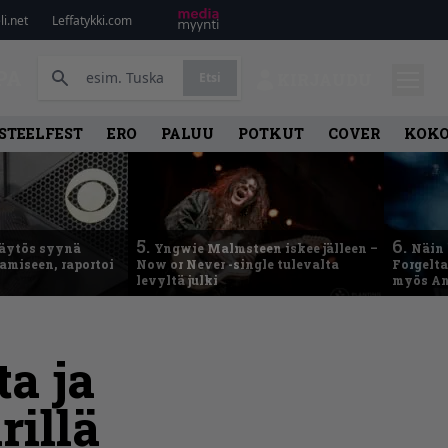
i.net
Leffatykki.com
PA
Etsi
KIRJAUDU
STEELFEST
ERO
PALUU
POTKUT
COVER
KOK
5.
6.
käytös syynä
Yngwie Malmsteen iskee jälleen –
Näin 
tamiseen, raportoi
Now or Never -single tulevalta
Forgelt
levyltä julki
myös An
ta ja
rillä