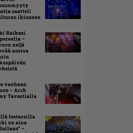
puunmyyty
stia saatteli
lturan ikiuneen
ki Raikasi
ereella –
rnon neljä
evää nostoa
arin
kospäivän
yksistä
uu vanhaan
toon – Arch
my Tavastialla
llä festareilla
ki on aina
allaan” –