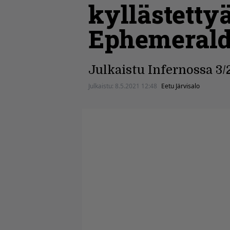
kyllästetty
Ephemeral
Julkaistu Infernossa 3/
Julkaistu:
8.5.2021 12:48
Eetu Järvisalo