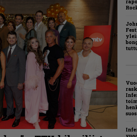
rapo
Rock
Joh
Fest
ylei
bong
tutt
Vuo
ras
Infe
toi
henk
suos
Infe
vuo