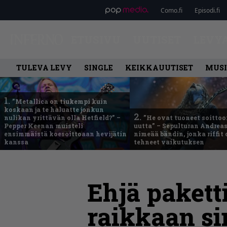
Como.fi
Episodi.fi
ETUSIVU
UUTISET
LEVY
TULEVA LEVY
SINGLE
KEIKKAUUTISET
MUSI
1.
”Metallica on tiukempi kuin
koskaan ja te haluatte jonkun
2.
nulikan yrittävän olla Hetfield?” –
”He ovat tuoneet soittoo
Pepper Keenan muisteli
uutta” – Sepulturan Andreas
ensimmäistä koesoittoaan hevijätin
nimeää bändin, jonka riffit
kanssa
tehneet vaikutuksen
Ehjä pakett
raikkaan si