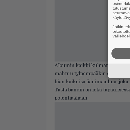
esimerkiks
tutustuma
seuraaval
käytettäv
Jotkin te
oikeutett
välilehdel
Albumin kaikki kulmat eivät kui
mahtuu tylpempääkin osuutta. Pi
liian kaikuisa äänimaailma, jok
Tästä bändin on joka tapauksessa
potentiaaliaan.