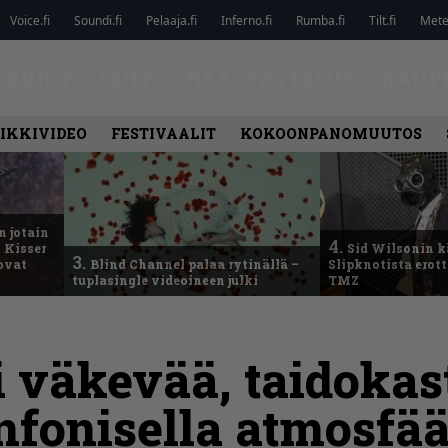
Voice.fi
Soundi.fi
Pelaaja.fi
Inferno.fi
Rumba.fi
Tilt.fi
Metel
ARVIOT
LEHTI
HAASTATTELUT
KAUP
IKKIVIDEO
FESTIVAALIT
KOKOONPANOMUUTOS
n jotain
4.
 Kisser
Sid Wilsonin 
3.
 ovat
Blind Channel palaa rytinällä –
Slipknotista erot
tuplasingle videoineen julki
TMZ
i väkevää, taidokas
nfonisella atmosfää