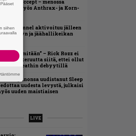
orgelta Accept – menossa
. Pääset
ukana myös Anthrax- ja Korn-
e
iehistöä
lind Channel aktivoituu jälleen
n siihen
uraavalla
uden levyn ja jäähallikeikan
erkeissä
En kadu mitään” – Rick Rozz ei
unne katkeruutta siitä, ettei ollut
ukana Deathin debyytillä
äytäntömme
Kokoonpanonsa uudistanut Sleep
iedottaa uudesta levystä, julkaisi
yös uuden maistiaisen
LIVE
arvio: