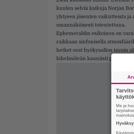
Estin kaltaisiin nimiin. Etenkin 
kuulen selviä kaikuja Norjan Bor
yhtyeen jäsenten vaikutteista ja
omannäköisesti toteutettuna.
Ephemeraldin esikoinen on varsi
raikkaan sinfonisella atmosfääril
hetket ovat hyökyaallon tavoin al
kihelmöivän kauniisti purjehtiva
Ar
Tarvit
käytt
Me ja huo
tarjotak
mainoksi
Hyväksym
Käytämme 