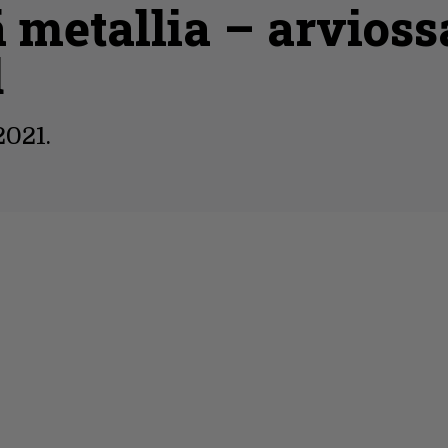
ä metallia – arvioss
d
2021.