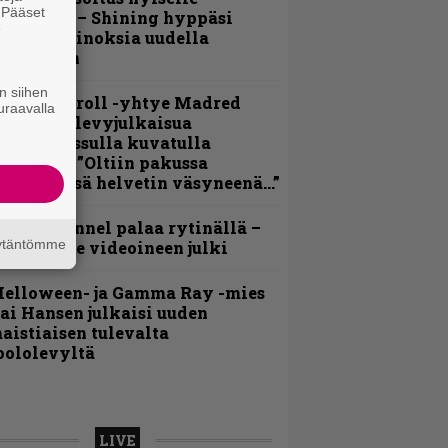
. Pääset
ohjolalle – Shining hyppäsi
e
eskelle kinoksia uudella
ideollaan
n siihen
hrash ’n’ roll -yhtye Madred
uraavalla
yydittää levyjulkaisua
eikkareissulla kuvatulla
ideolla – ”Oltiin pakussa
usihädässä helvetin väsyneenä…”
lind Channel palaa rytinällä –
äytäntömme
uplasingle videoineen julki
Helloween- ja Gamma Ray -mies
ai Hansen julkaisi uuden
aistiaisen tulevalta
oololevyltä
LIVE