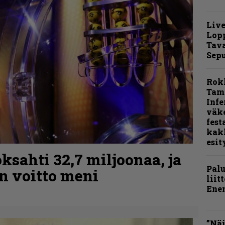
Live
Lop
Tava
Sepu
Rok
Tamp
Infe
väk
fest
kak
esit
ksahti 32,7 miljoonaa, ja
Pal
n voitto meni
liit
Ene
”Näi