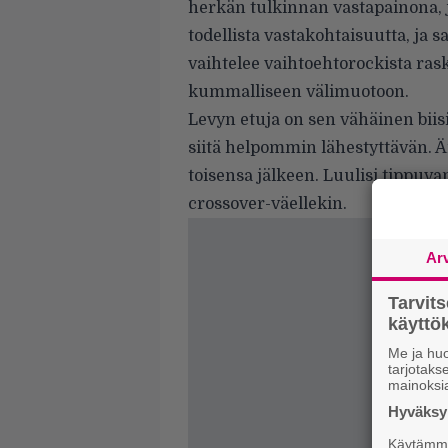
herkän tulkinnan vastapainona, 
todellista vastakohtaisuutta, ja 
vaihtelee vaihtoehtorockista ra
kummalliseen välimuotoon.
Levyn etuja on sen vähäinen biis
siitä helpommin lähestyttävän. Äi
toisensa jälkeen. Luulisi tippuv
crossover-väellekin.
Ar
Tarvit
käytt
Me ja huo
tarjotak
mainoksi
Hyväksym
Käytämme 