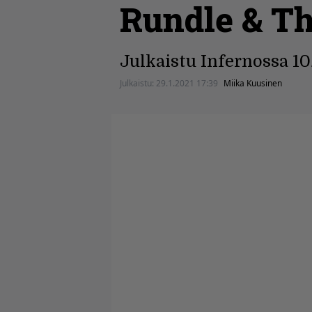
Rundle & T
Julkaistu Infernossa 10
Julkaistu:
29.1.2021 17:39
Miika Kuusinen