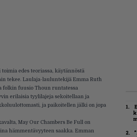
si toimia edes teoriassa, käytännöstä
in tekee. Laulaja-lauluntekijä Emma Ruth
ja folkin fuusio Thoun runtatessa
n erilaisia tyylilajeja sekoitellaan ja
oluulottomasti, ja paikoitellen jälki on jopa
k
m
ekavalta, May Our Chambers Be Full on
 aina hämmentävyyteen saakka. Emman
”