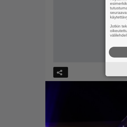
esimerkiks
tutustuma
seuraaval
käytettäv
Jotkin te
oikeutett
välilehdel