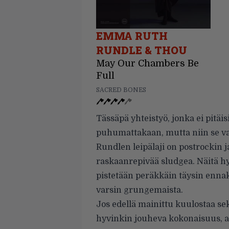
EMMA RUTH
RUNDLE & THOU
May Our Chambers Be
Full
SACRED BONES
Tässäpä yhteistyö, jonka ei pitäi
puhumattakaan, mutta niin se va
Rundlen leipälaji on postrockin 
raskaanrepivää sludgea. Näitä hyvi
pistetään peräkkäin täysin ennakk
varsin grungemaista.
Jos edellä mainittu kuulostaa s
hyvinkin jouheva kokonaisuus,