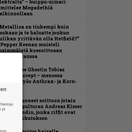
lektralta” – huippu-uimari
amittelee Megadethiä
alkinnollaan
Metallica on tiukempi kuin
oskaan ja te haluatte jonkun
ulikan yrittävän olla Hetfield?”
 Pepper Keenan muisteli
nsimmäistä koesoittoaan
evijätin kanssa
äin lähtee Ghostin Tobias
orgelta Accept – menossa
ukana myös Anthrax- ja Korn-
iehistöä
sen
He ovat tuoneet soittoon jotain
tietoja
utta” – Sepulturan Andreas Kisser
 ja
imeää bändin, jonka riffit ovat
ehneet vaikutuksen
unnianosoitus hyiselle
toja