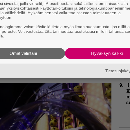
i sivuista, joilla vierailit, IP-osoitteestasi sekä laitteesi ominaisuuksista
P
an yksityiskohtaisesti käyttötarkoituksiin ja teknologiakumppaneihimm
k
la välilehdellä. Hylkääminen voi vaikuttaa sivuston toimivuuteen ja
v
yyteen.
knologiamme voivat käsitellä tietoja myös ilman suostumusta, jos niillä o
T
u peruste. Voit vastustaa tätä tai muuttaa asetuksiasi milloin tahansa se
r
lä.
k
v
k
Omat valintani
Hyväksyn kaikki
B
Tietosuojak
t
K
m
s