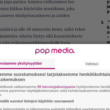
p
ja jopa parina, toimiva rääkyminen luo
j
samaa kikkaa käytetään musiikissa, joka
p
skaaseen sludgelanaukseen ja näiden
”
k
imäärä ja alle 36 minuutin kesto, mikä tekee
n
mistelyn aiheita löytyy silti kuuntelukerta
–
e
an niin erikoismusiikkiporukalle kuin
h
N
F
vostamme yksityisyyttäsi
Valintasi
m
m
semme suostumuksesi tarjotaksemme henkilökohtai
ökokemuksen
”
lellisesti valitsemamme
88 teknologiakumppania
hyödynnämme henkilö
u
semme paremman käyttäjäkokemuksen sekä kohdentaaksemme sisältöä
n
a.
t
ällä suostut tietojesi käyttöön seuraavasti
K
laitetunnisteita ja tallennamme evästeitä laitteellesi saadaksemme tie