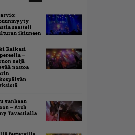
arvio:
puunmyyty
stia saatteli
lturan ikiuneen
ki Raikasi
ereella –
rnon neljä
evää nostoa
arin
kospäivän
yksistä
uu vanhaan
toon – Arch
my Tavastialla
llä festareilla