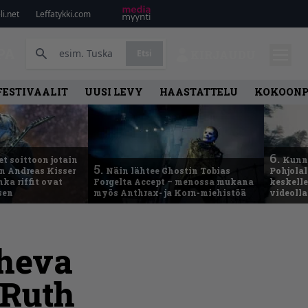
i.net
Leffatykki.com
PA
Etsi
KIRJAUDU
FESTIVAALIT
UUSI LEVY
HAASTATTELU
KOKOON
6.
t soittoon jotain
Kunni
5.
an Andreas Kisser
Näin lähtee Ghostin Tobias
Pohjolal
ka riffit ovat
Forgelta Accept – menossa mukana
keskelle
sen
myös Anthrax- ja Korn-miehistöä
videoll
heva
 Ruth