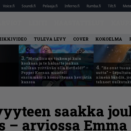
Voice.fi
Soundi.fi
Pelaaja.fi
Inferno.fi
Rumba.fi
Tilt.fi
Metel
ARVIOT
LEHTI
HAASTATTELUT
KAUP
IIKKIVIDEO
TULEVA LEVY
COVER
KOKOELMA
3.
”Metallica on tiukempi kuin
koskaan ja te haluatte jonkun
4.
nulikan yrittävän olla Hetfield?” –
”He ovat tuonee
Pepper Keenan muisteli
uutta” – Sepultur
ensimmäistä koesoittoaan hevijätin
nimeää bändin, jon
kanssa
tehneet vaikutuk
yyteen saakka jou
s – arviossa Emma