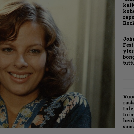
kaik
kohd
rapo
Rock
Joh
Fest
ylei
bong
tutt
Vuo
ras
Infe
toi
henk
suos