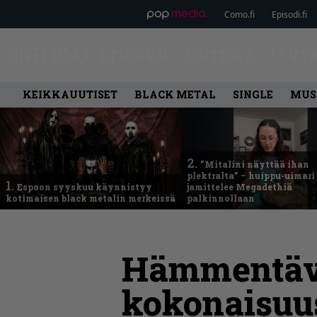
Como.fi
Episodi.fi
ETUSIVU
UUTISET
LEVY
KEIKKAUUTISET
BLACK METAL
SINGLE
MUS
2.
”Mitalini näyttää ihan
plektralta” – huippu-uimari
1.
Espoon syyskuu käynnistyy
jamittelee Megadethiä
kotimaisen black metalin merkeissä
palkinnollaan
Hämmentäv
kokonaisuu