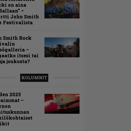
ki on aina
allaan” –
rtti John Smith
 Festivalista
n Smith Rock
ivalin
sögalleria –
aatko itsesi tai
uja joukosta?
KOLUMNIT
den 2025
kaimmat –
rnon
mituskunnan
ilökohtaiset
ikit