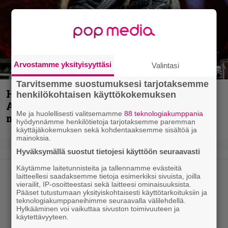
Arvostamme yksityisyyttäsi
Valintasi
Tarvitsemme suostumuksesi tarjotaksemme
Hellsinki Metal Festival kuvina, osa 1 –
henkilökohtaisen käyttökokemuksen
Accept, Carcass, Black Label Society ja
Me ja huolellisesti valitsemamme
88 teknologiakumppania
muita avauspäivän esiintyjiä
hyödynnämme henkilötietoja tarjotaksemme paremman
käyttäjäkokemuksen sekä kohdentaaksemme sisältöä ja
mainoksia.
Hyväksymällä suostut tietojesi käyttöön seuraavasti
Käytämme laitetunnisteita ja tallennamme evästeitä
laitteellesi saadaksemme tietoja esimerkiksi sivuista, joilla
vierailit, IP-osoitteestasi sekä laitteesi ominaisuuksista.
Pääset tutustumaan yksityiskohtaisesti käyttötarkoituksiin ja
teknologiakumppaneihimme seuraavalla välilehdellä.
Hylkääminen voi vaikuttaa sivuston toimivuuteen ja
käytettävyyteen.