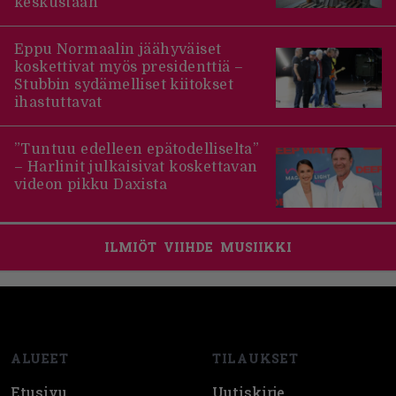
keskustaan
Eppu Normaalin jäähyväiset
koskettivat myös presidenttiä –
Stubbin sydämelliset kiitokset
ihastuttavat
”Tuntuu edelleen epätodelliselta”
– Harlinit julkaisivat koskettavan
videon pikku Daxista
ILMIÖT
VIIHDE
MUSIIKKI
Footer
ALUEET
TILAUKSET
Etusivu
Uutiskirje