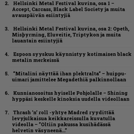
Hellsinki Metal Festival kuvina, osa 1 –
Accept, Carcass, Black Label Society ja muita
avauspäivän esiintyjiä
Hellsinki Metal Festival kuvina, osa 2: Opeth,
Misþyrming, Eluveitie, Triptykon ja muita
lauantain esiintyjiä
Espoon syyskuu käynnistyy kotimaisen black
metalin merkeissä
”Mitalini näyttää ihan plektralta” – huippu-
uimari jamittelee Megadethiä palkinnollaan
Kunnianosoitus hyiselle Pohjolalle – Shining
hyppäsi keskelle kinoksia uudella videollaan
Thrash ’n’ roll -yhtye Madred ryydittää
levyjulkaisua keikkareissulla kuvatulla
videolla – ”Oltiin pakussa kusihädässä
helvetin väsyneenä…”