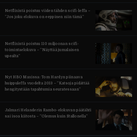
Netflixistä poistuu viiden tähden scifi-leffa –
”Jos joku elokuva on eeppinen niin tämä”
Netflixistä poistuu 110 miljoonan scifi-
toimintaelokuva – ”Näyttää jumalaisen
upealta”
Nyt HBO Maxissa: Tom Hardyn piinaava
huippuleffa vuodelta 2013 – ”Katsoja pidättää
hengitystään tapahtumia seuratessaan”
Jalmari Helanderin Rambo-elokuvan päätähti
sai isoa kiitosta – ”Olemus kuin Stallonella”