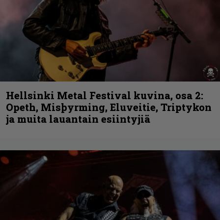
Hellsinki Metal Festival kuvina, osa 2:
Opeth, Misþyrming, Eluveitie, Triptykon
ja muita lauantain esiintyjiä