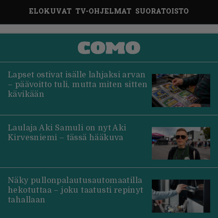
ELOKUVAT
TV-OHJELMAT
SUORATOISTO
Lapset ostivat isälle lahjaksi arvan
– päävoitto tuli, mutta miten sitten
kävikään
Laulaja Aki Samuli on nyt Aki
Kirvesniemi – tässä hääkuva
Näky pullonpalautusautomaatilla
hekotuttaa – joku taatusti repinyt
tahallaan