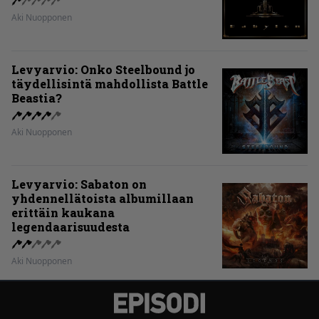
Aki Nuopponen
Levyarvio: Onko Steelbound jo
täydellisintä mahdollista Battle
Beastia?
Aki Nuopponen
Levyarvio: Sabaton on
yhdennellätoista albumillaan
erittäin kaukana
legendaarisuudesta
Aki Nuopponen