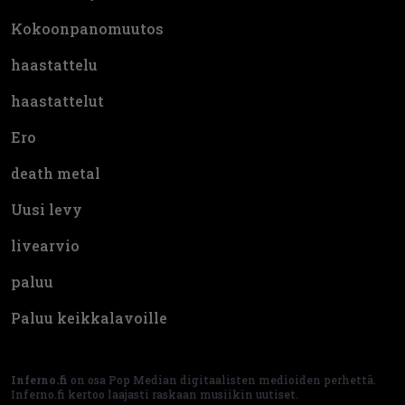
Kokoonpanomuutos
haastattelu
haastattelut
Ero
death metal
Uusi levy
livearvio
paluu
Paluu keikkalavoille
Inferno.fi
on osa Pop Median digitaalisten medioiden perhettä.
Inferno.fi kertoo laajasti raskaan musiikin uutiset.