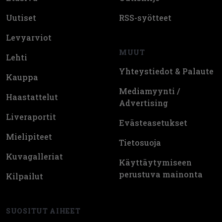
Uutiset
RSS-syötteet
Levyarviot
MUUT
Lehti
Yhteystiedot & Palaute
Kauppa
Mediamyynti /
Haastattelut
Advertising
Liveraportit
Evästeasetukset
Mielipiteet
Tietosuoja
Kuvagalleriat
Käyttäytymiseen
perustuva mainonta
Kilpailut
SUOSITUT AIHEET