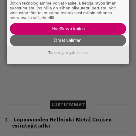
Jotkin teknologiamme voivat käsitellä tietoja myös ilman
suostumusta, jos niillä on siihen oikeutettu peruste. Voit
vastustaa tätä tai muuttaa asetuksiasi milloin tahansa
seuraavalla välilehdellä.
Hyväksyn kaikki
Omat valintani
Tietosuojakäytäntömme
LUETUIMMAT
Loppuvuoden Hellsinki Metal Cruisen
esiintyjät julki