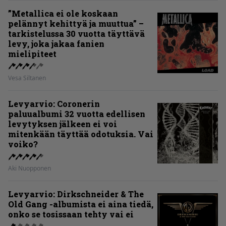
”Metallica ei ole koskaan
pelännyt kehittyä ja muuttua” –
tarkistelussa 30 vuotta täyttävä
levy, joka jakaa fanien
mielipiteet
Vesa Siltanen
Levyarvio: Coronerin
paluualbumi 32 vuotta edellisen
levytyksen jälkeen ei voi
mitenkään täyttää odotuksia. Vai
voiko?
Aki Nuopponen
Levyarvio: Dirkschneider & The
Old Gang -albumista ei aina tiedä,
onko se tosissaan tehty vai ei