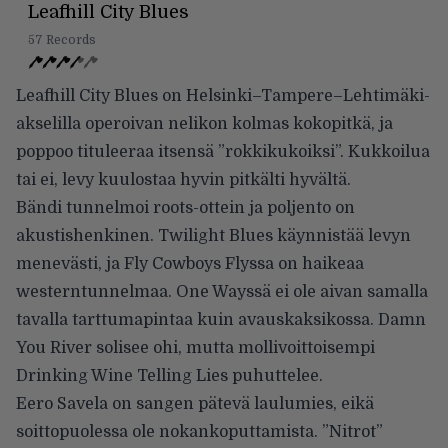
Leafhill City Blues
57 Records
Leafhill City Blues on Helsinki–Tampere–Lehtimäki-
akselilla operoivan nelikon kolmas kokopitkä, ja
poppoo tituleeraa itsensä ”rokkikukoiksi”. Kukkoilua
tai ei, levy kuulostaa hyvin pitkälti hyvältä.
Bändi tunnelmoi roots-ottein ja poljento on
akustishenkinen. Twilight Blues käynnistää levyn
menevästi, ja Fly Cowboys Flyssa on haikeaa
westerntunnelmaa. One Wayssä ei ole aivan samalla
tavalla tarttumapintaa kuin avauskaksikossa. Damn
You River solisee ohi, mutta mollivoittoisempi
Drinking Wine Telling Lies puhuttelee.
Eero Savela on sangen pätevä laulumies, eikä
soittopuolessa ole nokankoputtamista. ”Nitrot”