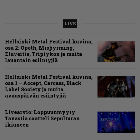
LIVE
Hellsinki Metal Festival kuvina,
osa 2: Opeth, Misþyrming,
Eluveitie, Triptykon ja muita
lauantain esiintyjiä
Hellsinki Metal Festival kuvina,
osa 1 – Accept, Carcass, Black
Label Society ja muita
avauspäivän esiintyjiä
Livearvio: Loppuunmyyty
Tavastia saatteli Sepulturan
ikiuneen