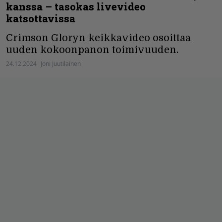
kanssa – tasokas livevideo
katsottavissa
Crimson Gloryn keikkavideo osoittaa
uuden kokoonpanon toimivuuden.
24.12.2024
Joni Juutilainen