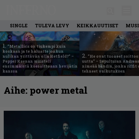
SINGLE
TULEVA LEVY
KEIKKAUUTISET
MUSI
1.
”Metallica on tiukempi kuin
koskaan ja te haluatte jonkun
2.
nulikan yrittävän olla Hetfield?” –
”He ovat tuoneet soittoo
Pepper Keenan muisteli
uutta” – Sepulturan Andreas
ensimmäistä koesoittoaan hevijätin
nimeää bändin, jonka riffit
kanssa
tehneet vaikutuksen
Aihe:
power metal