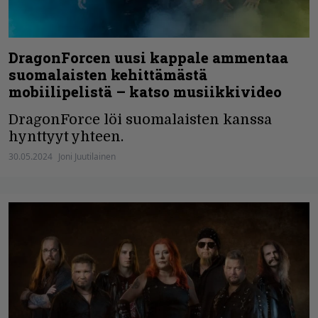
DragonForcen uusi kappale ammentaa
suomalaisten kehittämästä
mobiilipelistä – katso musiikkivideo
DragonForce löi suomalaisten kanssa
hynttyyt yhteen.
30.05.2024
Joni Juutilainen