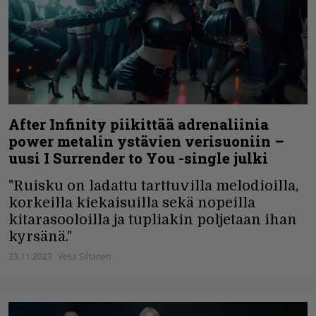
After Infinity piikittää adrenaliinia
power metalin ystävien verisuoniin –
uusi I Surrender to You -single julki
"Ruisku on ladattu tarttuvilla melodioilla,
korkeilla kiekaisuilla sekä nopeilla
kitarasooloilla ja tupliakin poljetaan ihan
kyrsänä."
23.11.2023
Vesa Siltanen