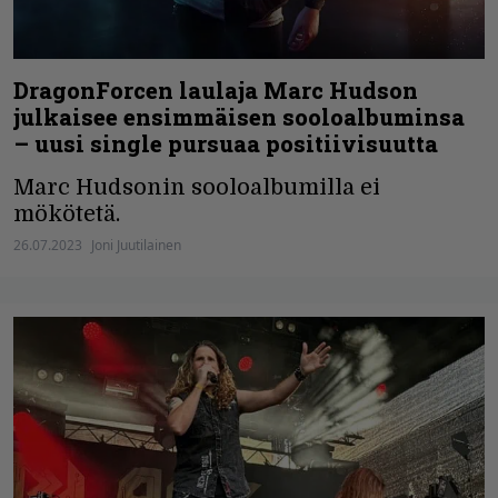
DragonForcen laulaja Marc Hudson
julkaisee ensimmäisen sooloalbuminsa
– uusi single pursuaa positiivisuutta
Marc Hudsonin sooloalbumilla ei
mökötetä.
26.07.2023
Joni Juutilainen