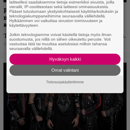
laitteellesi saadaksemme tietoja esimerkiksi sivuista, joilla
vierailit, IP-osoitteestasi sekä laitteesi ominaisuuksista.
Powerwolf julkisti näyttävän
Pääset tutustumaan yksityiskohtaisesti käyttötarkoituksiin ja
teknologiakumppaneihimme seuraavalla välilehdellä.
musiikkivideon tänään ilmestyneeltä
Hylkääminen voi vaikuttaa sivuston toimivuuteen ja
albumilta
käytettävyyteen.
Jotkin teknologiamme voivat käsitellä tietoja myös ilman
Työteliäs Powerwolf julkaisi uuden levyn.
suostumusta, jos niillä on siihen oikeutettu peruste. Voit
vastustaa tätä tai muuttaa asetuksiasi milloin tahansa
26.07.2024
Joni Juutilainen
seuraavalla välilehdellä.
Hyväksyn kaikki
Omat valintani
Tietosuojakäytäntömme