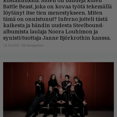
kustannuksia. Sitten on bändejä kuten
Battle Beast, joka on kovaa työtä tekemällä
löytänyt itse tien menestykseen. Miten
tämä on onnistunut? Inferno jutteli tästä
kaikesta ja bändin uudesta Steelbound-
albumista laulaja Noora Louhimon ja
synisti/tuottaja Janne Björkrothin kanssa.
16.10.2025
Aki Nuopponen