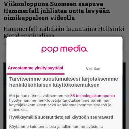
Viikonloppuna Suomeen saapuva
Hammerfall juhlistaa uutta levyään
nimikappaleen videolla
Hammerfall nähdään lauantaina Hellsinki
Metal Festivalissa.
09.08.2024
Vesa Siltanen
Arvostamme yksityisyyttäsi
Valintasi
Tarvitsemme suostumuksesi tarjotaksemme
henkilökohtaisen käyttökokemuksen
Me ja huolellisesti valitsemamme
88 teknologiakumppania
hyödynnämme henkilötietoja tarjotaksemme paremman
käyttäjäkokemuksen sekä kohdentaaksemme sisältöä ja
mainoksia.
Hyväksymällä suostut tietojesi käyttöön seuraavasti
Käytämme laitetunnisteita ja tallennamme evästeitä