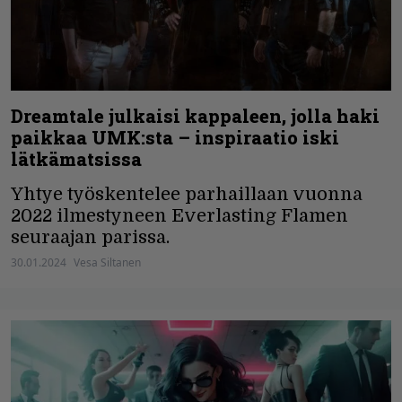
Dreamtale julkaisi kappaleen, jolla haki
paikkaa UMK:sta – inspiraatio iski
lätkämatsissa
Yhtye työskentelee parhaillaan vuonna
2022 ilmestyneen Everlasting Flamen
seuraajan parissa.
30.01.2024
Vesa Siltanen