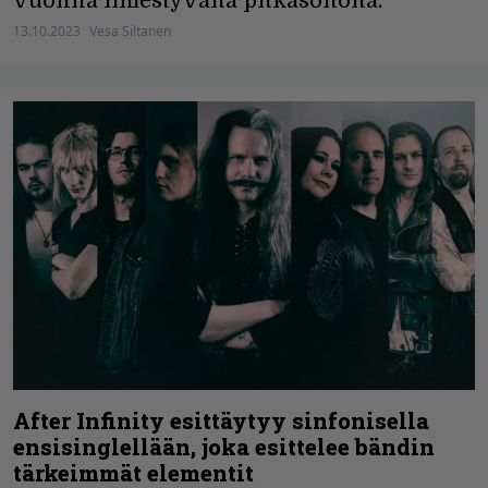
vuonna ilmestyvältä pitkäsoitolta.
13.10.2023
Vesa Siltanen
After Infinity esittäytyy sinfonisella
ensisinglellään, joka esittelee bändin
tärkeimmät elementit