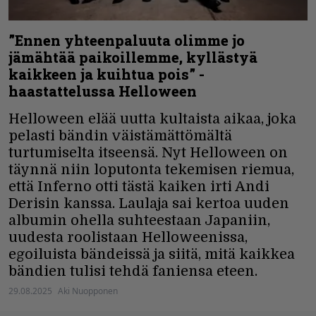
”Ennen yhteenpaluuta olimme jo
jämähtää paikoillemme, kyllästyä
kaikkeen ja kuihtua pois” -
haastattelussa Helloween
Helloween elää uutta kultaista aikaa, joka
pelasti bändin väistämättömältä
turtumiselta itseensä. Nyt Helloween on
täynnä niin loputonta tekemisen riemua,
että Inferno otti tästä kaiken irti Andi
Derisin kanssa. Laulaja sai kertoa uuden
albumin ohella suhteestaan Japaniin,
uudesta roolistaan Helloweenissa,
egoiluista bändeissä ja siitä, mitä kaikkea
bändien tulisi tehdä faniensa eteen.
29.08.2025
Aki Nuopponen