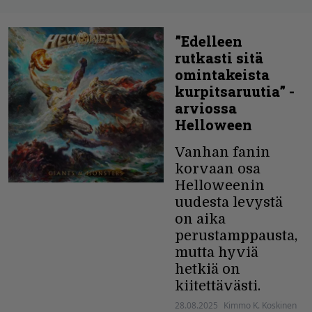
”Edelleen
rutkasti sitä
omintakeista
kurpitsaruutia” -
arviossa
Helloween
Vanhan fanin
korvaan osa
Helloweenin
uudesta levystä
on aika
perustamppausta,
mutta hyviä
hetkiä on
kiitettävästi.
28.08.2025
Kimmo K. Koskinen