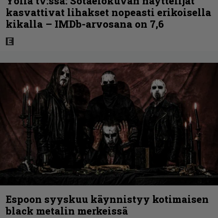
Yöllä tv:ssä: Sotaelokuvan näyttelijät
kasvattivat lihakset nopeasti erikoisella
kikalla – IMDb-arvosana on 7,6
Espoon syyskuu käynnistyy kotimaisen
black metalin merkeissä