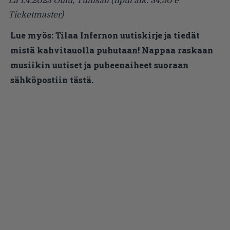
La 1.4.2023 Oulu, Tullisali (liput alk. 34,50 e
Ticketmaster)
Lue myös:
Tilaa Infernon uutiskirje ja tiedät
mistä kahvitauolla puhutaan! Nappaa raskaan
musiikin uutiset ja puheenaiheet suoraan
sähköpostiin tästä.