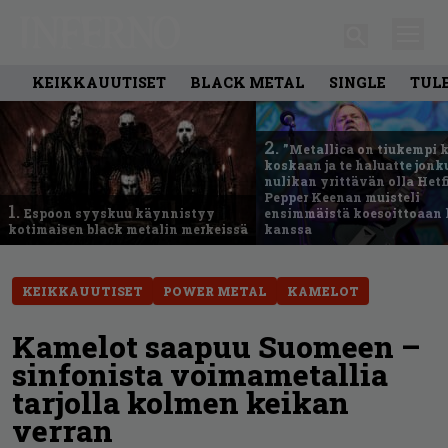
KEIKKAUUTISET
BLACK METAL
SINGLE
TUL
2.
”Metallica on tiukempi 
koskaan ja te haluatte jonk
nulikan yrittävän olla Hetfi
Pepper Keenan muisteli
1.
Espoon syyskuu käynnistyy
ensimmäistä koesoittoaan 
kotimaisen black metalin merkeissä
kanssa
KEIKKAUUTISET
POWER METAL
KAMELOT
Kamelot saapuu Suomeen –
sinfonista voimametallia
tarjolla kolmen keikan
verran