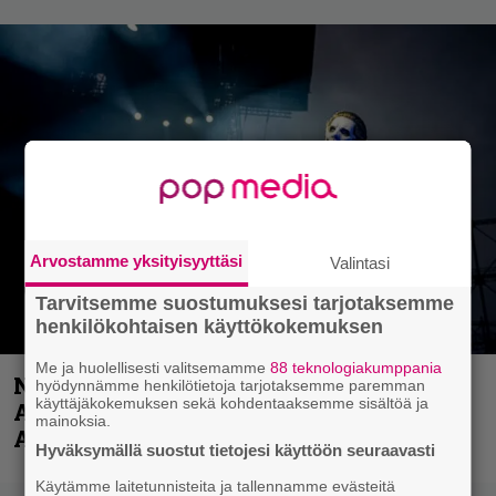
Arvostamme yksityisyyttäsi
Valintasi
Tarvitsemme suostumuksesi tarjotaksemme
henkilökohtaisen käyttökokemuksen
Me ja huolellisesti valitsemamme
88 teknologiakumppania
Näin lähtee Ghostin Tobias Forgelta
hyödynnämme henkilötietoja tarjotaksemme paremman
käyttäjäkokemuksen sekä kohdentaaksemme sisältöä ja
Accept – menossa mukana myös
mainoksia.
Anthrax- ja Korn-miehistöä
Hyväksymällä suostut tietojesi käyttöön seuraavasti
Käytämme laitetunnisteita ja tallennamme evästeitä