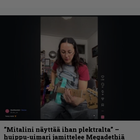
”Mitalini näyttää ihan plektralta” –
huippu-uimari jamittelee Megadethiä