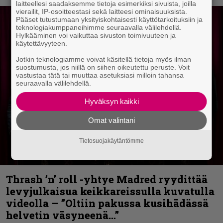
laitteellesi saadaksemme tietoja esimerkiksi sivuista, joilla
vierailit, IP-osoitteestasi sekä laitteesi ominaisuuksista.
Pääset tutustumaan yksityiskohtaisesti käyttötarkoituksiin ja
teknologiakumppaneihimme seuraavalla välilehdellä.
Hylkääminen voi vaikuttaa sivuston toimivuuteen ja
käytettävyyteen.
Jotkin teknologiamme voivat käsitellä tietoja myös ilman
suostumusta, jos niillä on siihen oikeutettu peruste. Voit
vastustaa tätä tai muuttaa asetuksiasi milloin tahansa
seuraavalla välilehdellä.
Hyväksyn kaikki
Omat valintani
Tietosuojakäytäntömme
Thrash ’n’ roll -yhtye Madred ryydittää
levyjulkaisua keikkareissulla kuvatulla
videolla – ”Oltiin pakussa kusihädässä
helvetin väsyneenä…”