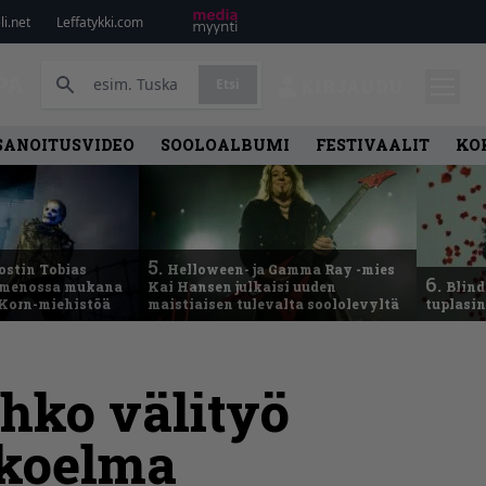
i.net
Leffatykki.com
PA
Etsi
KIRJAUDU
SANOITUSVIDEO
SOOLOALBUMI
FESTIVAALIT
KO
5.
ostin Tobias
Helloween- ja Gamma Ray -mies
6.
– menossa mukana
Kai Hansen julkaisi uuden
Blind
 Korn-miehistöä
maistiaisen tulevalta soololevyltä
tuplasin
ahko välityö
okoelma