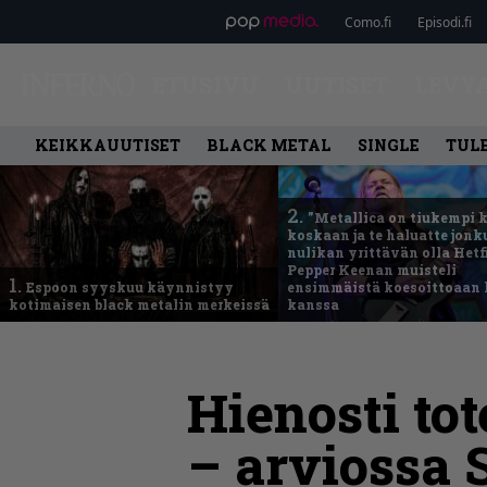
Como.fi
Episodi.fi
ETUSIVU
UUTISET
LEVY
KEIKKAUUTISET
BLACK METAL
SINGLE
TUL
2.
”Metallica on tiukempi 
koskaan ja te haluatte jonk
nulikan yrittävän olla Hetfi
Pepper Keenan muisteli
1.
Espoon syyskuu käynnistyy
ensimmäistä koesoittoaan 
kotimaisen black metalin merkeissä
kanssa
Hienosti to
– arviossa