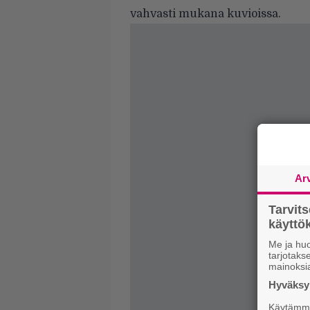
vahvasti mukana kuvioissa.
Ar
Tarvit
käytt
Me ja huo
tarjotak
mainoksi
Hyväksym
Käytämme 