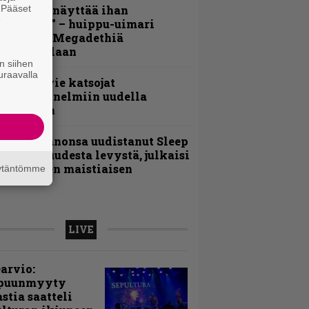
. Pääset
Mitalini näyttää ihan
e
lektralta” – huippu-uimari
amittelee Megadethiä
alkinnollaan
n siihen
uraavalla
nthrax vie katsojat
eikkatunnelmiin uudella
ideollaan
Kokoonpanonsa uudistanut Sleep
iedottaa uudesta levystä, julkaisi
yös uuden maistiaisen
äytäntömme
LIVE
arvio:
puunmyyty
stia saatteli