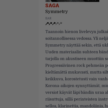
SAGA
Symmetry
EAR
Taannoin hienon livelevyn julkai
soitannollisessa vedossa. Yli ne
Symmetry näyttää sekin, että uk
Uuden materiaalin suhteen bändi 
tarjolla on akustiseen muottiin s
Progressiivinen rock pehmeän p
kieltämättä mukavasti, mutta sil
keikkuva, korostetusti vain vanho
Korona-aikojen synnyttämät, mie
versiot käyvät läpi bändin uraa al
riisuttuja, sillä perinteisten i
selloa, klarinettia, mandoliinia,