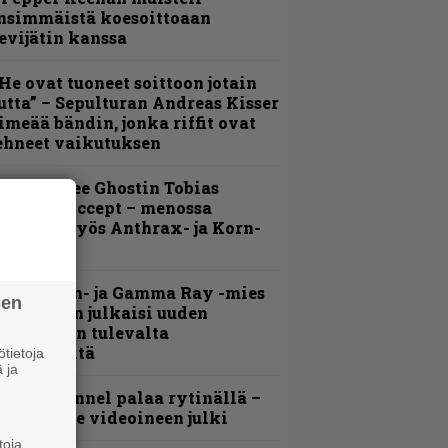
nsimmäistä koesoittoaan
evijätin kanssa
He ovat tuoneet soittoon jotain
utta” – Sepulturan Andreas Kisser
imeää bändin, jonka riffit ovat
ehneet vaikutuksen
äin lähtee Ghostin Tobias
orgelta Accept – menossa
ukana myös Anthrax- ja Korn-
iehistöä
Helloween- ja Gamma Ray -mies
sen
ai Hansen julkaisi uuden
aistiaisen tulevalta
oololevyltä
tietoja
 ja
lind Channel palaa rytinällä –
uplasingle videoineen julki
toja