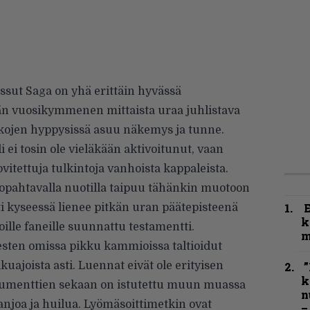
ssut Saga on yhä erittäin hyvässä
ljän vuosikymmenen mittaista uraa juhlistava
kojen hyppysissä asuu näkemys ja tunne.
ei tosin ole vieläkään aktivoitunut, vaan
ovitettuja tulkintoja vanhoista kappaleista.
opahtavalla nuotilla taipuu tähänkin muotoon
ti kyseessä lienee pitkän uran päätepisteenä
k
ille faneille suunnattu testamentti.
m
sten omissa pikku kammioissa taltioidut
kuajoista asti. Luennat eivät ole erityisen
”
k
nstrumenttien sekaan on istutettu muun muassa
n
 banjoa ja huilua. Lyömäsoittimetkin ovat
–