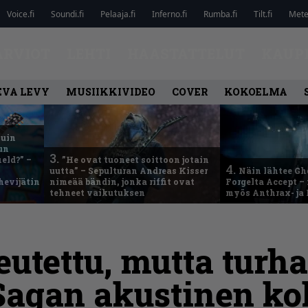
Voice.fi
Soundi.fi
Pelaaja.fi
Inferno.fi
Rumba.fi
Tilt.fi
Metel
ARVIOT
LEHTI
HAASTATTELUT
KAUP
EVA LEVY
MUSIIKKIVIDEO
COVER
KOKOELMA
kuin
un
3.
eld?” –
”He ovat tuoneet soittoon jotain
4.
uutta” – Sepulturan Andreas Kisser
Näin lähtee Gh
hevijätin
nimeää bändin, jonka riffit ovat
Forgelta Accept 
tehneet vaikutuksen
myös Anthrax- ja
teutettu, mutta turh
 Sagan akustinen k