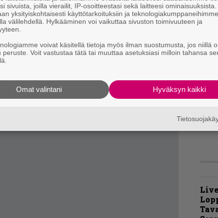
i sivuista, joilla vierailit, IP-osoitteestasi sekä laitteesi ominaisuuksista
”
an yksityiskohtaisesti käyttötarkoituksiin ja teknologiakumppaneihimm
p
la välilehdellä. Hylkääminen voi vaikuttaa sivuston toimivuuteen ja
laulaja Michael Sadler tuntuisi olevan elämänsä
j
yyteen.
p
kappaleet ovat kuin esimerkki positiivisesta ja
knologiamme voivat käsitellä tietoja myös ilman suostumusta, jos niillä o
Tyyli tuo usein mieleen Jethro Tullin
u peruste. Voit vastustaa tätä tai muuttaa asetuksiasi milloin tahansa se
A
lä.
kä on pelkkää plussaa.
k
v
Symmetry antaa vaikutelman hieman turhasta
Omat valintani
Hyväksyn kaikki
sta välityöstä. Vaikka yhtye ei ole koskaan
 miedosti särötetyt, pykälän tukevammat
t
m
Tietosuojak
ensisijaisia valttikortteja.
Live
Lop
Tava