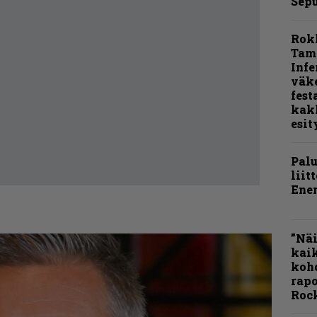
Sepu
Rok
Tamp
Infe
väk
fest
kak
esit
Pal
liit
Ene
”Näi
kaik
kohd
rapo
Rock