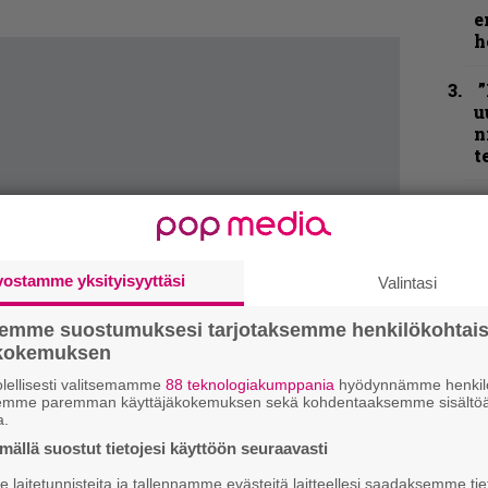
e
h
”
u
n
t
N
F
m
m
vostamme yksityisyyttäsi
Valintasi
semme suostumuksesi tarjotaksemme henkilökohtai
K
ökokemuksen
m
s
lellisesti valitsemamme
88 teknologiakumppania
hyödynnämme henkilö
semme paremman käyttäjäkokemuksen sekä kohdentaaksemme sisältöä
a.
B
ällä suostut tietojesi käyttöön seuraavasti
t
laitetunnisteita ja tallennamme evästeitä laitteellesi saadaksemme tie