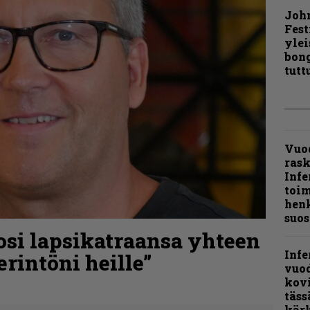
Joh
Fest
ylei
bong
tutt
Vuo
ras
Infe
toi
henk
suos
osi lapsikatraansa yhteen
Infe
rintöni heille”
vuo
kov
täss
kär