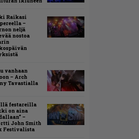
lturan ikiuneen
ki Raikasi
ereella –
rnon neljä
evää nostoa
arin
kospäivän
yksistä
uu vanhaan
toon – Arch
my Tavastialla
llä festareilla
ki on aina
allaan” –
rtti John Smith
 Festivalista