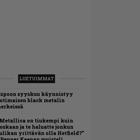
LUETUIMMAT
Espoon syyskuu käynnistyy
otimaisen black metalin
erkeissä
Metallica on tiukempi kuin
oskaan ja te haluatte jonkun
ulikan yrittävän olla Hetfield?”
 Pepper Keenan muisteli