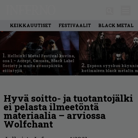
KEIKKAUUTISET
FESTIVAALIT
BLACK METAL
1.
Hellsinki Metal Festival kuvina,
osa 1 – Accept, Carcass, Black Label
2.
Society ja muita avauspäivän
Espoon syyskuu käynni
esiintyjiä
kotimaisen black metalin m
Hyvä soitto- ja tuotantojälki
ei pelasta ilmeetöntä
materiaalia – arviossa
Wolfchant