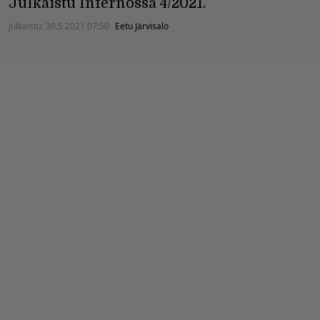
Julkaistu Infernossa 4/2021.
Julkaistu:
30.5.2021 07:50
Eetu Järvisalo