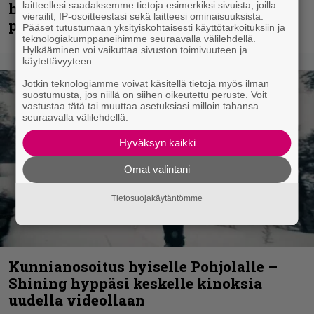
huippu-uimari jamittelee Megadethiä
laitteellesi saadaksemme tietoja esimerkiksi sivuista, joilla
vierailit, IP-osoitteestasi sekä laitteesi ominaisuuksista.
palkinnollaan
Pääset tutustumaan yksityiskohtaisesti käyttötarkoituksiin ja
teknologiakumppaneihimme seuraavalla välilehdellä.
Hylkääminen voi vaikuttaa sivuston toimivuuteen ja
käytettävyyteen.
Jotkin teknologiamme voivat käsitellä tietoja myös ilman
suostumusta, jos niillä on siihen oikeutettu peruste. Voit
vastustaa tätä tai muuttaa asetuksiasi milloin tahansa
seuraavalla välilehdellä.
Hyväksyn kaikki
Omat valintani
Tietosuojakäytäntömme
Kunnianosoitus hyiselle Pohjolalle –
Shining hyppäsi keskelle kinoksia
uudella videollaan