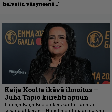
helvetin väsyneenä…”