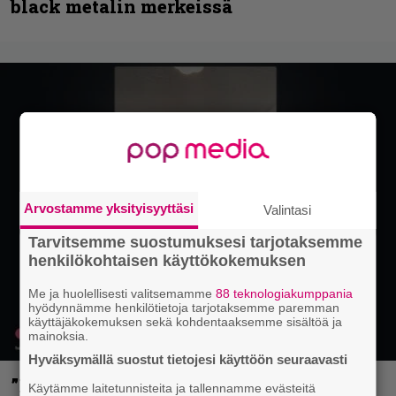
black metalin merkeissä
Arvostamme yksityisyyttäsi
Valintasi
Tarvitsemme suostumuksesi tarjotaksemme
henkilökohtaisen käyttökokemuksen
Me ja huolellisesti valitsemamme
88 teknologiakumppania
hyödynnämme henkilötietoja tarjotaksemme paremman
käyttäjäkokemuksen sekä kohdentaaksemme sisältöä ja
mainoksia.
Hyväksymällä suostut tietojesi käyttöön seuraavasti
”Mitalini näyttää ihan plektralta” –
Käytämme laitetunnisteita ja tallennamme evästeitä