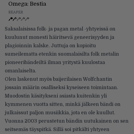
Omega: Bestia
REAPER
Saksalaisissa folk- ja pagan metal -yhtyeissä on
kuulunut monesti häiritsevä geneerisyyden ja
plagioinnin kalske. Juttuja on kopioitu
sumeilematta etenkin suomalaisilta folk metalin
pioneeribändeiltä ilman yritystä kuulostaa
omanlaiselta.
Olen laskenut myös baijerilaisen Wolfchantin
jossain määrin osalliseksi kyseiseen toimintaan.
Muodostin käsitykseni asiasta kuitenkin yli
kymmenen vuotta sitten, minkä jälkeen bändi on
julkaissut paljon musiikkia, jota en ole kuullut.
Vuonna 2003 perustetun bändin uutukainen on sen
seitsemäs täyspitkä. Sillä soi pitkälti yhtyeen