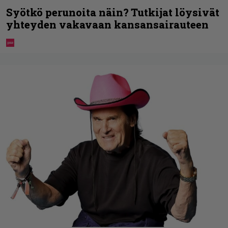
Syötkö perunoita näin? Tutkijat löysivät
yhteyden vakavaan kansansairauteen