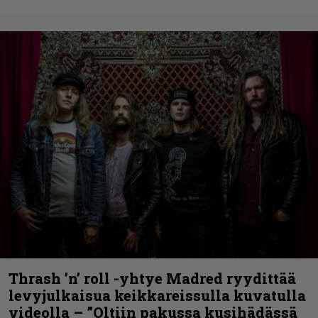
Thrash ’n’ roll -yhtye Madred ryydittää
levyjulkaisua keikkareissulla kuvatulla
videolla – ”Oltiin pakussa kusihädässä