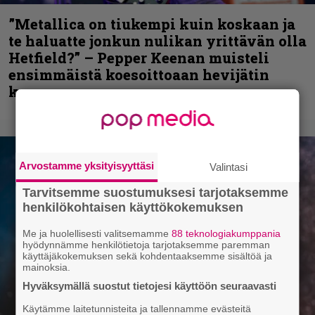
”Metallica on tiukempi kuin koskaan ja
te haluatte jonkun nulikan yrittävän olla
Hetfield?” – Pepper Keenan muisteli
ensimmäistä koesoittoaan hevijätin
kanssa
Arvostamme yksityisyyttäsi
Valintasi
Tarvitsemme suostumuksesi tarjotaksemme
henkilökohtaisen käyttökokemuksen
Me ja huolellisesti valitsemamme
88 teknologiakumppania
hyödynnämme henkilötietoja tarjotaksemme paremman
käyttäjäkokemuksen sekä kohdentaaksemme sisältöä ja
mainoksia.
Hyväksymällä suostut tietojesi käyttöön seuraavasti
Käytämme laitetunnisteita ja tallennamme evästeitä