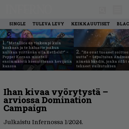
SINGLE
TULEVA LEVY
KEIKKAUUTISET
BLAC
1.
”Metallica on tiukempi kuin
koskaan ja te haluatte jonkun
2.
nulikan yrittävän olla Hetfield?” –
”He ovat tuoneet soittoo
Pepper Keenan muisteli
uutta” – Sepulturan Andreas
ensimmäistä koesoittoaan hevijätin
nimeää bändin, jonka riffit
kanssa
tehneet vaikutuksen
Ihan kivaa vyörytystä –
arviossa Domination
Campaign
Julkaistu Infernossa 1/2024.