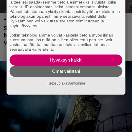
laitteellesi saadaksemme tietoja esimerkiksi sivuista, joilla
vierailit, IP-osoitteestasi sekä laitteesi ominaisuuksista.
Pääset tutustumaan yksityiskohtaisesti käyttötarkoituksiin ja
teknologiakumppaneihimme seuraavalla välilehdellä.
”He ovat tuoneet soittoon jotain uutta” –
Hylkääminen voi vaikuttaa sivuston toimivuuteen ja
käytettävyyteen.
Sepulturan Andreas Kisser nimeää
bändin, jonka riffit ovat tehneet
Jotkin teknologiamme voivat käsitellä tietoja myös ilman
suostumusta, jos niillä on siihen oikeutettu peruste. Voit
vaikutuksen
vastustaa tätä tai muuttaa asetuksiasi milloin tahansa
seuraavalla välilehdellä.
Hyväksyn kaikki
Omat valintani
Tietosuojakäytäntömme