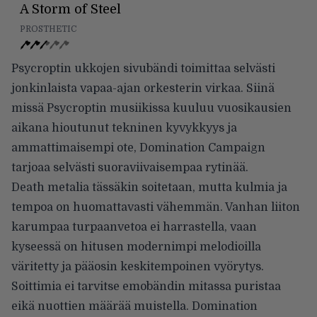
A Storm of Steel
PROSTHETIC
Psycroptin ukkojen sivubändi toimittaa selvästi
jonkinlaista vapaa-ajan orkesterin virkaa. Siinä
missä Psycroptin musiikissa kuuluu vuosikausien
aikana hioutunut tekninen kyvykkyys ja
ammattimaisempi ote, Domination Campaign
tarjoaa selvästi suoraviivaisempaa rytinää.
Death metalia tässäkin soitetaan, mutta kulmia ja
tempoa on huomattavasti vähemmän. Vanhan liiton
karumpaa turpaanvetoa ei harrastella, vaan
kyseessä on hitusen modernimpi melodioilla
väritetty ja pääosin keskitempoinen vyörytys.
Soittimia ei tarvitse emobändin mitassa puristaa
eikä nuottien määrää muistella. Domination