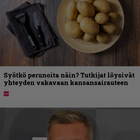
Syötkö perunoita näin? Tutkijat löysivät
yhteyden vakavaan kansansairauteen