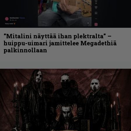
”Mitalini näyttää ihan plektralta” –
huippu-uimari jamittelee Megadethiä
palkinnollaan