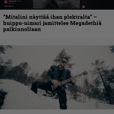
”Mitalini näyttää ihan plektralta” –
huippu-uimari jamittelee Megadethiä
palkinnollaan