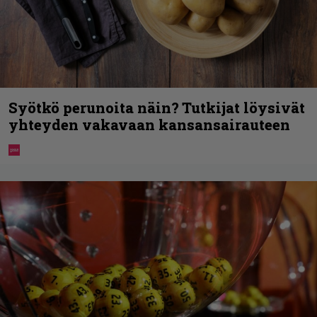
Syötkö perunoita näin? Tutkijat löysivät
yhteyden vakavaan kansansairauteen