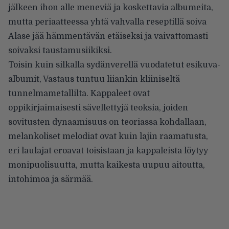
jälkeen ihon alle meneviä ja koskettavia albumeita,
mutta periaatteessa yhtä vahvalla reseptillä soiva
Alase jää hämmentävän etäiseksi ja vaivattomasti
soivaksi taustamusiikiksi.
Toisin kuin silkalla sydänverellä vuodatetut esikuva-
albumit, Vastaus tuntuu liiankin kliiniseltä
tunnelmametallilta. Kappaleet ovat
oppikirjaimaisesti sävellettyjä teoksia, joiden
sovitusten dynaamisuus on teoriassa kohdallaan,
melankoliset melodiat ovat kuin lajin raamatusta,
eri laulajat eroavat toisistaan ja kappaleista löytyy
monipuolisuutta, mutta kaikesta uupuu aitoutta,
intohimoa ja särmää.