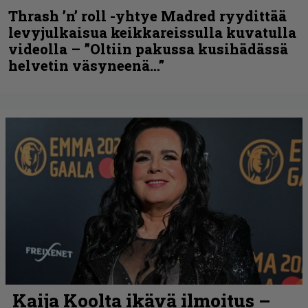
Thrash ’n’ roll -yhtye Madred ryydittää
levyjulkaisua keikkareissulla kuvatulla
videolla – ”Oltiin pakussa kusihädässä
helvetin väsyneenä…”