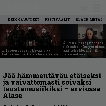
KEIKKAUUTISET
FESTIVAALIT
BLACK METAL
2.
”Mitalini näyttää ihan
plektralta” – huippu-uimari
1.
Espoon syyskuu käynnistyy
jamittelee Megadethiä
kotimaisen black metalin merkeissä
palkinnollaan
Jää hämmentävän etäiseksi
ja vaivattomasti soivaksi
taustamusiikiksi – arviossa
Alase