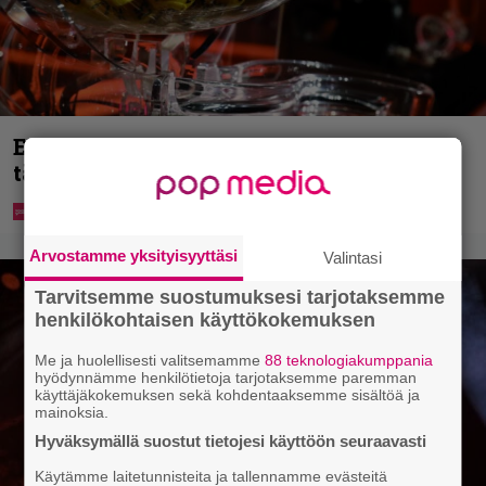
Eurojackpotista 80 000 euroa Suomeen –
tänne
Arvostamme yksityisyyttäsi
Valintasi
Tarvitsemme suostumuksesi tarjotaksemme
henkilökohtaisen käyttökokemuksen
Me ja huolellisesti valitsemamme
88 teknologiakumppania
hyödynnämme henkilötietoja tarjotaksemme paremman
käyttäjäkokemuksen sekä kohdentaaksemme sisältöä ja
mainoksia.
Hyväksymällä suostut tietojesi käyttöön seuraavasti
Käytämme laitetunnisteita ja tallennamme evästeitä