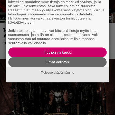
laitteellesi saadaksemme tietoja esimerkiksi sivuista, joilla
vierailit, IP-osoitteestasi sekä laitteesi ominaisuuksista.
Pääset tutustumaan yksityiskohtaisesti käyttötarkoituksiin ja
teknologiakumppaneihimme seuraavalla välilehdellä.
Hylkääminen voi vaikuttaa sivuston toimivuuteen ja
käytettävyyteen.
Hellsinki Metal Festival kuvina, osa 1 –
Jotkin teknologiamme voivat käsitellä tietoja myös ilman
suostumusta, jos niillä on siihen oikeutettu peruste. Voit
Accept, Carcass, Black Label Society ja
vastustaa tätä tai muuttaa asetuksiasi milloin tahansa
muita avauspäivän esiintyjiä
seuraavalla välilehdellä.
Hyväksyn kaikki
Omat valintani
Tietosuojakäytäntömme