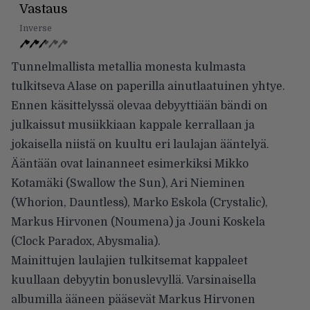
Vastaus
Inverse
Tunnelmallista metallia monesta kulmasta
tulkitseva Alase on paperilla ainutlaatuinen yhtye.
Ennen käsittelyssä olevaa debyyttiään bändi on
julkaissut musiikkiaan kappale kerrallaan ja
jokaisella niistä on kuultu eri laulajan ääntelyä.
Ääntään ovat lainanneet esimerkiksi Mikko
Kotamäki (Swallow the Sun), Ari Nieminen
(Whorion, Dauntless), Marko Eskola (Crystalic),
Markus Hirvonen (Noumena) ja Jouni Koskela
(Clock Paradox, Abysmalia).
Mainittujen laulajien tulkitsemat kappaleet
kuullaan debyytin bonuslevyllä. Varsinaisella
albumilla ääneen pääsevät Markus Hirvonen