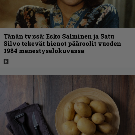
Tänän tv:ssä: Esko Salminen ja Satu
Silvo tekevät hienot pääroolit vuoden
1984 menestyselokuvassa