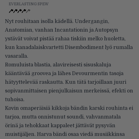
EVERLASTING SPEW
Nyt rouhitaan isolla kädellä. Undergangin,
Anatomian, vanhan Incantationin ja Autopsyn
ystävät voivat pistää rahaa tiskiin melko huoletta,
kun kanadalaiskvartetti Disembodiment lyö rumalla
vasaralla.
Romuluista blastia, alavireisesti sisuskaluja
kääntävää groovea ja lähes Devourmentin tasoja
hätyyttelevää raskautta. Kun tätä tarjoillaan juuri
sopivanmittaisen pienjulkaisun merkeissä, efekti on
tuhoisa.
Kovin omaperäisiä kikkoja bändin karski rouhinta ei
tarjoa, mutta onnistunut soundi, vahvanmatala
örinä ja tehokkaat kappaleet jättävät pysyvän
muistijäljen. Harva bändi osaa viedä musiikkinsa