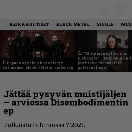
KEIKKAUUTISET
BLACK METAL
SINGLE
MUS
2.
”Mitalini näyttää ihan
plektralta” – huippu-uimari
1.
Espoon syyskuu käynnistyy
jamittelee Megadethiä
kotimaisen black metalin merkeissä
palkinnollaan
Jättää pysyvän muistijäljen
– arviossa Disembodimentin
ep
Julkaistu Infernossa 7/2021.