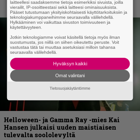
laitteellesi saadaksemme tietoja esimerkiksi sivuista, joilla
vierailit, IP-osoitteestasi sekä laitteesi ominaisuuksista.
Pääset tutustumaan yksityiskohtaisesti käyttötarkoituksiin ja
teknologiakumppaneihimme seuraavalla välilehdellä.
Hylkääminen voi vaikuttaa sivuston toimivuuteen ja
käytettävyyteen.
Jotkin teknologiamme voivat käsitellä tietoja myös ilman
suostumusta, jos niillä on siihen oikeutettu peruste. Voit
vastustaa tätä tai muuttaa asetuksiasi milloin tahansa
seuraavalla välilehdellä.
Hyväksyn kaikki
Omat valintani
Tietosuojakäytäntömme
Helloween- ja Gamma Ray -mies Kai
Hansen julkaisi uuden maistiaisen
tulevalta soololevyltä