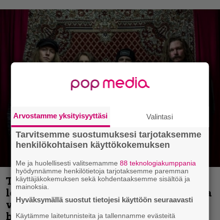
Arvostamme yksityisyyttäsi
Valintasi
Tarvitsemme suostumuksesi tarjotaksemme
henkilökohtaisen käyttökokemuksen
Me ja huolellisesti valitsemamme
88 teknologiakumppania
hyödynnämme henkilötietoja tarjotaksemme paremman
Thrash ’n’ roll -yhtye Madred ryydittää
käyttäjäkokemuksen sekä kohdentaaksemme sisältöä ja
mainoksia.
levyjulkaisua keikkareissulla kuvatulla
Hyväksymällä suostut tietojesi käyttöön seuraavasti
videolla – ”Oltiin pakussa kusihädässä
helvetin väsyneenä…”
Käytämme laitetunnisteita ja tallennamme evästeitä