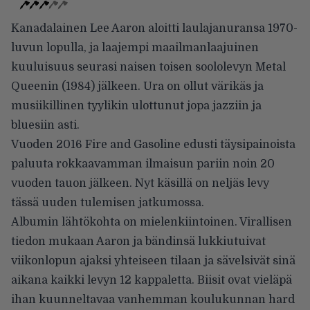
Kanadalainen Lee Aaron aloitti laulajanuransa 1970-
luvun lopulla, ja laajempi maailmanlaajuinen
kuuluisuus seurasi naisen toisen soololevyn Metal
Queenin (1984) jälkeen. Ura on ollut värikäs ja
musiikillinen tyylikin ulottunut jopa jazziin ja
bluesiin asti.
Vuoden 2016 Fire and Gasoline edusti täysipainoista
paluuta rokkaavamman ilmaisun pariin noin 20
vuoden tauon jälkeen. Nyt käsillä on neljäs levy
tässä uuden tulemisen jatkumossa.
Albumin lähtökohta on mielenkiintoinen. Virallisen
tiedon mukaan Aaron ja bändinsä lukkiutuivat
viikonlopun ajaksi yhteiseen tilaan ja sävelsivät sinä
aikana kaikki levyn 12 kappaletta. Biisit ovat vieläpä
ihan kuunneltavaa vanhemman koulukunnan hard