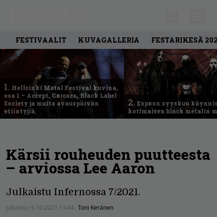
FESTIVAALIT
KUVAGALLERIA
FESTARIKESÄ 20
1.
Hellsinki Metal Festival kuvina,
osa 1 – Accept, Carcass, Black Label
2.
Society ja muita avauspäivän
Espoon syyskuu käynni
esiintyjiä
kotimaisen black metalin m
Kärsii rouheuden puutteesta
– arviossa Lee Aaron
Julkaistu Infernossa 7/2021.
Julkaistu:
9.10.2021 13:44
Toni Keränen