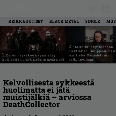
KEIKKAUUTISET
BLACK METAL
SINGLE
MUS
2.
”Mitalini näyttää ihan
plektralta” – huippu-uimari
1.
Espoon syyskuu käynnistyy
jamittelee Megadethiä
kotimaisen black metalin merkeissä
palkinnollaan
Kelvollisesta sykkeestä
huolimatta ei jätä
muistijälkiä – arviossa
DeathCollector