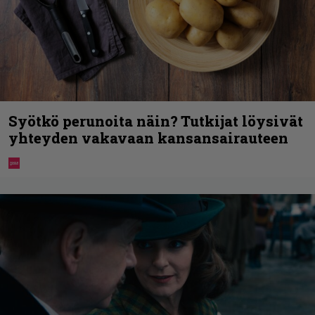
Syötkö perunoita näin? Tutkijat löysivät
yhteyden vakavaan kansansairauteen