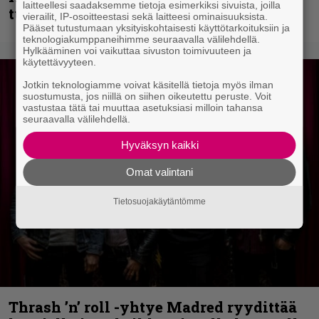
laitteellesi saadaksemme tietoja esimerkiksi sivuista, joilla
tulevalta soololevyltä
vierailit, IP-osoitteestasi sekä laitteesi ominaisuuksista.
Pääset tutustumaan yksityiskohtaisesti käyttötarkoituksiin ja
teknologiakumppaneihimme seuraavalla välilehdellä.
Hylkääminen voi vaikuttaa sivuston toimivuuteen ja
käytettävyyteen.
Jotkin teknologiamme voivat käsitellä tietoja myös ilman
suostumusta, jos niillä on siihen oikeutettu peruste. Voit
vastustaa tätä tai muuttaa asetuksiasi milloin tahansa
seuraavalla välilehdellä.
Hyväksyn kaikki
Omat valintani
Tietosuojakäytäntömme
Thrash ’n’ roll -yhtye Madred ryydittää