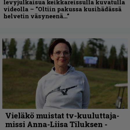
levyjulkaisua keikkareissulla kuvatulla
videolla – ”Oltiin pakussa kusihädässä
helvetin väsyneenä…”