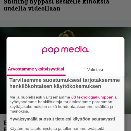
Shining hyppäsi keskelle kinoksia
uudella videollaan
Arvostamme yksityisyyttäsi
Valintasi
Tarvitsemme suostumuksesi tarjotaksemme
henkilökohtaisen käyttökokemuksen
Me ja huolellisesti valitsemamme
88 teknologiakumppania
hyödynnämme henkilötietoja tarjotaksemme paremman
käyttäjäkokemuksen sekä kohdentaaksemme sisältöä ja
mainoksia.
Hyväksymällä suostut tietojesi käyttöön seuraavasti
Helloween- ja Gamma Ray -mies Kai
Hansen julkaisi uuden maistiaisen
Käytämme laitetunnisteita ja tallennamme evästeitä