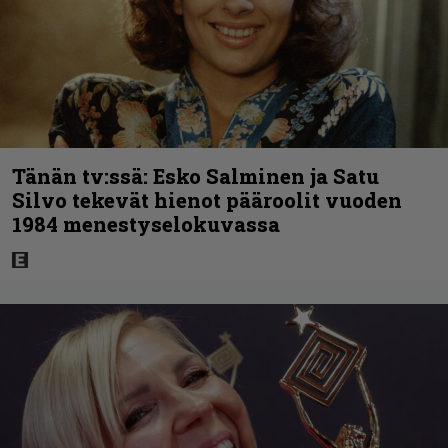
Tänän tv:ssä: Esko Salminen ja Satu
Silvo tekevät hienot pääroolit vuoden
1984 menestyselokuvassa