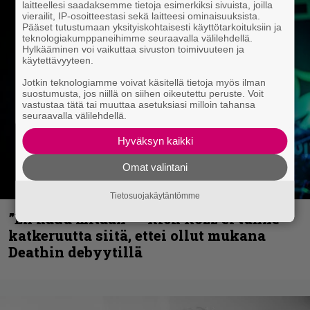
laitteellesi saadaksemme tietoja esimerkiksi sivuista, joilla
vierailit, IP-osoitteestasi sekä laitteesi ominaisuuksista.
Pääset tutustumaan yksityiskohtaisesti käyttötarkoituksiin ja
teknologiakumppaneihimme seuraavalla välilehdellä.
Hylkääminen voi vaikuttaa sivuston toimivuuteen ja
käytettävyyteen.
Jotkin teknologiamme voivat käsitellä tietoja myös ilman
suostumusta, jos niillä on siihen oikeutettu peruste. Voit
vastustaa tätä tai muuttaa asetuksiasi milloin tahansa
seuraavalla välilehdellä.
Hyväksyn kaikki
Omat valintani
Tietosuojakäytäntömme
”En kadu mitään” – Rick Rozz ei tunne
katkeruutta siitä, ettei ollut mukana
Deathin debyytillä