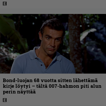
Bond-luojan 68 vuotta sitten lähettämä
kirje löytyi – tältä 007-hahmon piti alun
perin näyttää