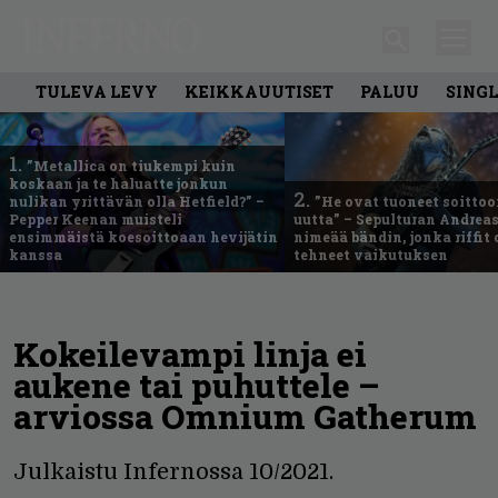
TULEVA LEVY
KEIKKAUUTISET
PALUU
SING
1.
”Metallica on tiukempi kuin
koskaan ja te haluatte jonkun
2.
nulikan yrittävän olla Hetfield?” –
”He ovat tuoneet soittoo
Pepper Keenan muisteli
uutta” – Sepulturan Andreas
ensimmäistä koesoittoaan hevijätin
nimeää bändin, jonka riffit
kanssa
tehneet vaikutuksen
Kokeilevampi linja ei
aukene tai puhuttele –
arviossa Omnium Gatherum
Julkaistu Infernossa 10/2021.