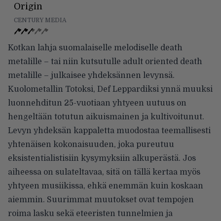
Origin
CENTURY MEDIA
Kotkan lahja suomalaiselle melodiselle death
metalille – tai niin kutsutulle adult oriented death
metalille – julkaisee yhdeksännen levynsä.
Kuolometallin Totoksi, Def Leppardiksi ynnä muuksi
luonnehditun 25-vuotiaan yhtyeen uutuus on
hengeltään totutun aikuismainen ja kultivoitunut.
Levyn yhdeksän kappaletta muodostaa teemallisesti
yhtenäisen kokonaisuuden, joka pureutuu
eksistentialistisiin kysymyksiin alkuperästä. Jos
aiheessa on sulateltavaa, sitä on tällä kertaa myös
yhtyeen musiikissa, ehkä enemmän kuin koskaan
aiemmin. Suurimmat muutokset ovat tempojen
roima lasku sekä eteeristen tunnelmien ja