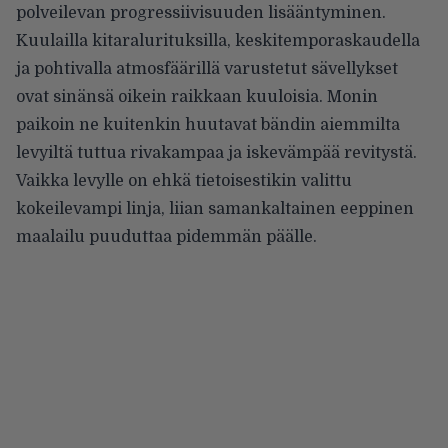
polveilevan progressiivisuuden lisääntyminen.
Kuulailla kitaralurituksilla, keskitemporaskaudella
ja pohtivalla atmosfäärillä varustetut sävellykset
ovat sinänsä oikein raikkaan kuuloisia. Monin
paikoin ne kuitenkin huutavat bändin aiemmilta
levyiltä tuttua rivakampaa ja iskevämpää revitystä.
Vaikka levylle on ehkä tietoisestikin valittu
kokeilevampi linja, liian samankaltainen eeppinen
maalailu puuduttaa pidemmän päälle.