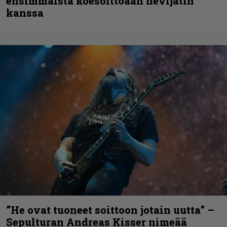
ensimmäistä koesoittoaan hevijätin
kanssa
”He ovat tuoneet soittoon jotain uutta” –
Sepulturan Andreas Kisser nimeää