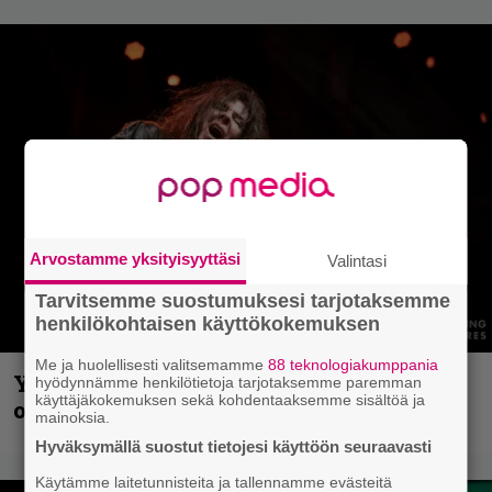
Arvostamme yksityisyyttäsi
Valintasi
Tarvitsemme suostumuksesi tarjotaksemme
henkilökohtaisen käyttökokemuksen
Me ja huolellisesti valitsemamme
88 teknologiakumppania
Yngwie Malmsteen iskee jälleen – Now
hyödynnämme henkilötietoja tarjotaksemme paremman
käyttäjäkokemuksen sekä kohdentaaksemme sisältöä ja
or Never -single tulevalta levyltä julki
mainoksia.
Hyväksymällä suostut tietojesi käyttöön seuraavasti
Käytämme laitetunnisteita ja tallennamme evästeitä