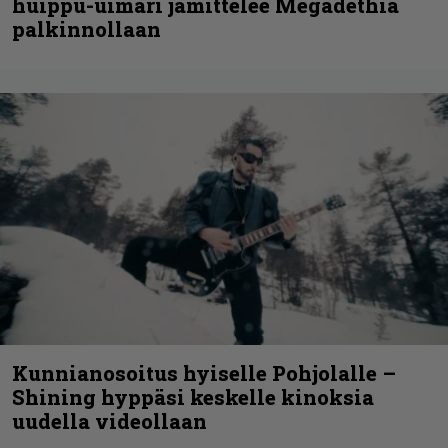
huippu-uimari jamittelee Megadethiä
palkinnollaan
Kunnianosoitus hyiselle Pohjolalle –
Shining hyppäsi keskelle kinoksia
uudella videollaan