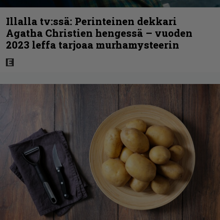
Illalla tv:ssä: Perinteinen dekkari
Agatha Christien hengessä – vuoden
2023 leffa tarjoaa murhamysteerin