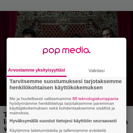
Arvostamme yksityisyyttäsi
Valintasi
Tarvitsemme suostumuksesi tarjotaksemme
henkilökohtaisen käyttökokemuksen
Me ja huolellisesti valitsemamme
88 teknologiakumppania
hyödynnämme henkilötietoja tarjotaksemme paremman
käyttäjäkokemuksen sekä kohdentaaksemme sisältöä ja
mainoksia.
Thrash ’n’ roll -yhtye Madred ryydittää
levyjulkaisua keikkareissulla kuvatulla
Hyväksymällä suostut tietojesi käyttöön seuraavasti
videolla – ”Oltiin pakussa kusihädässä
Käytämme laitetunnisteita ja tallennamme evästeitä