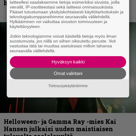
helvetin väsyneenä…”
laitteellesi saadaksemme tietoja esimerkiksi sivuista, joilla
vierailit, IP-osoitteestasi sekä laitteesi ominaisuuksista.
Pääset tutustumaan yksityiskohtaisesti käyttötarkoituksiin ja
teknologiakumppaneihimme seuraavalla välilehdellä.
Hylkääminen voi vaikuttaa sivuston toimivuuteen ja
käytettävyyteen.
Jotkin teknologiamme voivat käsitellä tietoja myös ilman
suostumusta, jos niillä on siihen oikeutettu peruste. Voit
vastustaa tätä tai muuttaa asetuksiasi milloin tahansa
seuraavalla välilehdellä.
Hyväksyn kaikki
Omat valintani
Tietosuojakäytäntömme
Helloween- ja Gamma Ray -mies Kai
Hansen julkaisi uuden maistiaisen
tulevalta soololevyltä