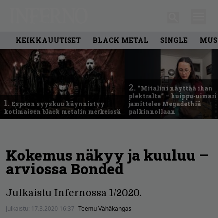
KEIKKAUUTISET
BLACK METAL
SINGLE
MUS
2.
”Mitalini näyttää ihan
plektralta” – huippu-uimari
1.
Espoon syyskuu käynnistyy
jamittelee Megadethiä
kotimaisen black metalin merkeissä
palkinnollaan
Kokemus näkyy ja kuuluu –
arviossa Bonded
Julkaistu Infernossa 1/2020.
Julkaistu:
17.3.2020 16:37
Teemu Vähäkangas