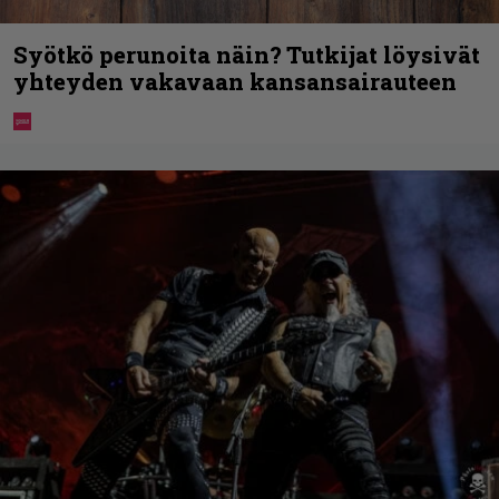
Syötkö perunoita näin? Tutkijat löysivät
yhteyden vakavaan kansansairauteen