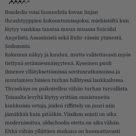
Bondedia voisi luonnehtia kovan linjan
thrashtyyppien kokoontumisajoksi, miehistöltä kun
löytyy vankkaa taustaa muun muassa Suicidal
Angelistä, Assasinistä sekä Ruhr-rässin ytimestä,
Sodomista.
Kokemus näkyy ja kuuluu, mutta valitettavasti myös
tiettynä setämiesmäisyytenä. Kyseinen puoli
ilmenee yllätyksettömissä sovitusratkaisuissa ja
muutamien biisien turhan hillityssä laukkailussa.
Thrashäys on paikoitellen vähän turhan turvallista.
Toisaalta levyltä löytyy erittäin onnistuneita
kiukkuisia vetoja, joiden riffittely on juuri niin
jämäkkää kuin pitääkin. Viisikon sointi on aika
modernisoitua, oldschoolia otetta on aika vähän.
Ehkä vähän yllättäen mukana on huomattavasti