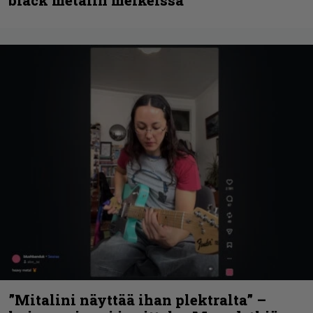
black metalin merkeissä
”Mitalini näyttää ihan plektralta” –