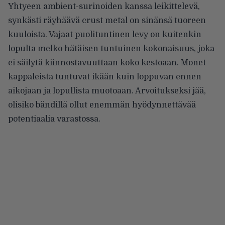
Yhtyeen ambient-surinoiden kanssa leikittelevä,
synkästi räyhäävä crust metal on sinänsä tuoreen
kuuloista. Vajaat puolituntinen levy on kuitenkin
lopulta melko hätäisen tuntuinen kokonaisuus, joka
ei säilytä kiinnostavuuttaan koko kestoaan. Monet
kappaleista tuntuvat ikään kuin loppuvan ennen
aikojaan ja lopullista muotoaan. Arvoitukseksi jää,
olisiko bändillä ollut enemmän hyödynnettävää
potentiaalia varastossa.