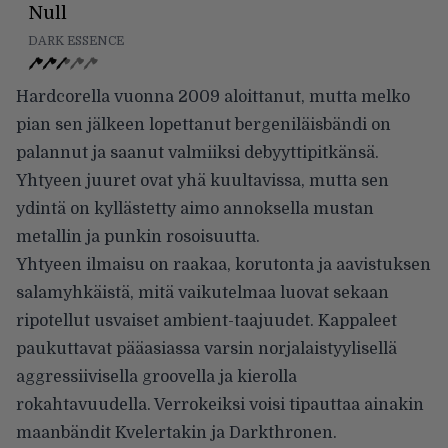
Null
DARK ESSENCE
Hardcorella vuonna 2009 aloittanut, mutta melko
pian sen jälkeen lopettanut bergeniläisbändi on
palannut ja saanut valmiiksi debyyttipitkänsä.
Yhtyeen juuret ovat yhä kuultavissa, mutta sen
ydintä on kyllästetty aimo annoksella mustan
metallin ja punkin rosoisuutta.
Yhtyeen ilmaisu on raakaa, korutonta ja aavistuksen
salamyhkäistä, mitä vaikutelmaa luovat sekaan
ripotellut usvaiset ambient-taajuudet. Kappaleet
paukuttavat pääasiassa varsin norjalaistyylisellä
aggressiivisella groovella ja kierolla
rokahtavuudella. Verrokeiksi voisi tipauttaa ainakin
maanbändit Kvelertakin ja Darkthronen.