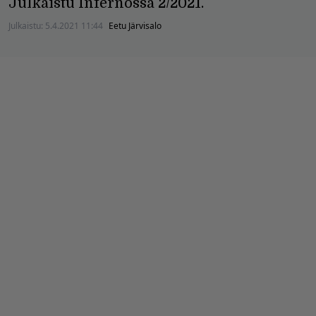
Julkaistu Infernossa 2/2021.
Julkaistu:
5.4.2021 11:44
Eetu Järvisalo