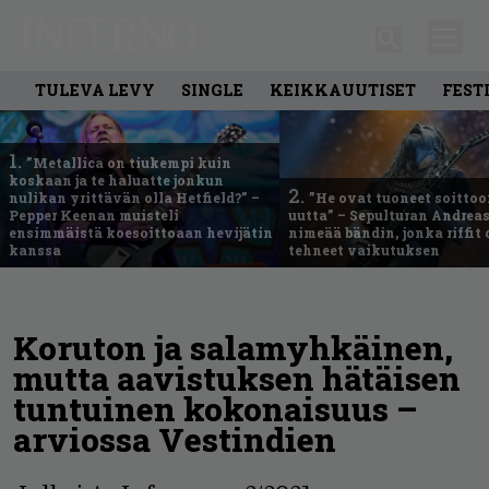
TULEVA LEVY
SINGLE
KEIKKAUUTISET
FEST
1.
”Metallica on tiukempi kuin
koskaan ja te haluatte jonkun
2.
nulikan yrittävän olla Hetfield?” –
”He ovat tuoneet soittoo
Pepper Keenan muisteli
uutta” – Sepulturan Andreas
ensimmäistä koesoittoaan hevijätin
nimeää bändin, jonka riffit
kanssa
tehneet vaikutuksen
Koruton ja salamyhkäinen,
mutta aavistuksen hätäisen
tuntuinen kokonaisuus –
arviossa Vestindien