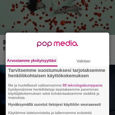
Blind Channel palaa rytinällä –
tuplasingle videoineen julki
Arvostamme yksityisyyttäsi
Valintasi
Tarvitsemme suostumuksesi tarjotaksemme
henkilökohtaisen käyttökokemuksen
Me ja huolellisesti valitsemamme
88 teknologiakumppania
hyödynnämme henkilötietoja tarjotaksemme paremman
käyttäjäkokemuksen sekä kohdentaaksemme sisältöä ja
mainoksia.
Hyväksymällä suostut tietojesi käyttöön seuraavasti
Käytämme laitetunnisteita ja tallennamme evästeitä