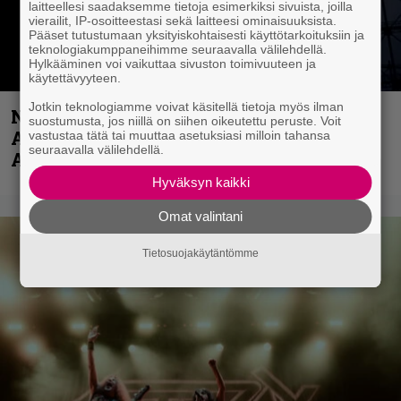
laitteellesi saadaksemme tietoja esimerkiksi sivuista, joilla
vierailit, IP-osoitteestasi sekä laitteesi ominaisuuksista.
Pääset tutustumaan yksityiskohtaisesti käyttötarkoituksiin ja
teknologiakumppaneihimme seuraavalla välilehdellä.
Hylkääminen voi vaikuttaa sivuston toimivuuteen ja
käytettävyyteen.
Jotkin teknologiamme voivat käsitellä tietoja myös ilman
Näin lähtee Ghostin Tobias Forgelta
suostumusta, jos niillä on siihen oikeutettu peruste. Voit
Accept – menossa mukana myös
vastustaa tätä tai muuttaa asetuksiasi milloin tahansa
seuraavalla välilehdellä.
Anthrax- ja Korn-miehistöä
Hyväksyn kaikki
Omat valintani
Tietosuojakäytäntömme