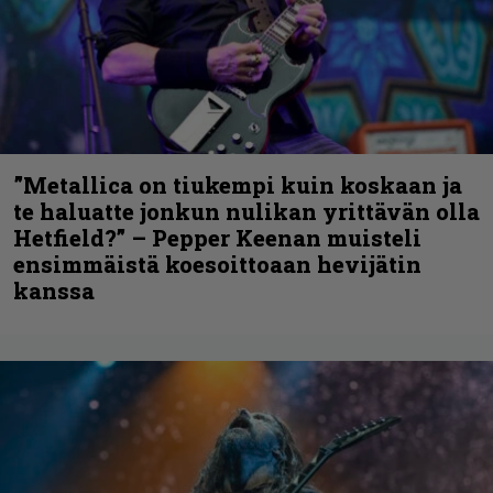
”Metallica on tiukempi kuin koskaan ja
te haluatte jonkun nulikan yrittävän olla
Hetfield?” – Pepper Keenan muisteli
ensimmäistä koesoittoaan hevijätin
kanssa