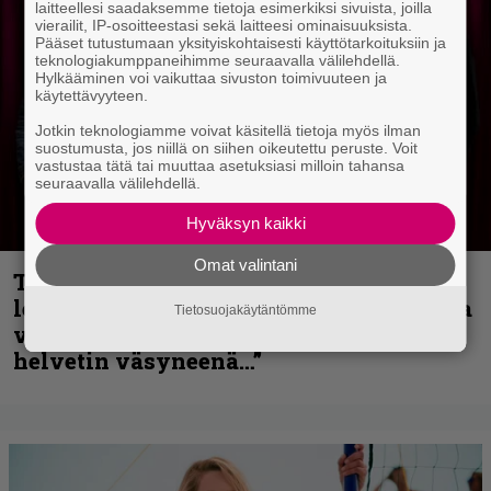
laitteellesi saadaksemme tietoja esimerkiksi sivuista, joilla
vierailit, IP-osoitteestasi sekä laitteesi ominaisuuksista.
Pääset tutustumaan yksityiskohtaisesti käyttötarkoituksiin ja
teknologiakumppaneihimme seuraavalla välilehdellä.
Hylkääminen voi vaikuttaa sivuston toimivuuteen ja
käytettävyyteen.
Jotkin teknologiamme voivat käsitellä tietoja myös ilman
suostumusta, jos niillä on siihen oikeutettu peruste. Voit
vastustaa tätä tai muuttaa asetuksiasi milloin tahansa
seuraavalla välilehdellä.
Hyväksyn kaikki
Omat valintani
Thrash ’n’ roll -yhtye Madred ryydittää
levyjulkaisua keikkareissulla kuvatulla
Tietosuojakäytäntömme
videolla – ”Oltiin pakussa kusihädässä
helvetin väsyneenä…”