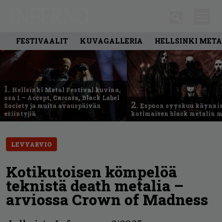
FESTIVAALIT
KUVAGALLERIA
HELLSINKI META
1.
Hellsinki Metal Festival kuvina,
osa 1 – Accept, Carcass, Black Label
2.
Society ja muita avauspäivän
Espoon syyskuu käynni
esiintyjiä
kotimaisen black metalin m
LEVYARVIO
Kotikutoisen kömpelöä
teknistä death metalia –
arviossa Crown of Madness