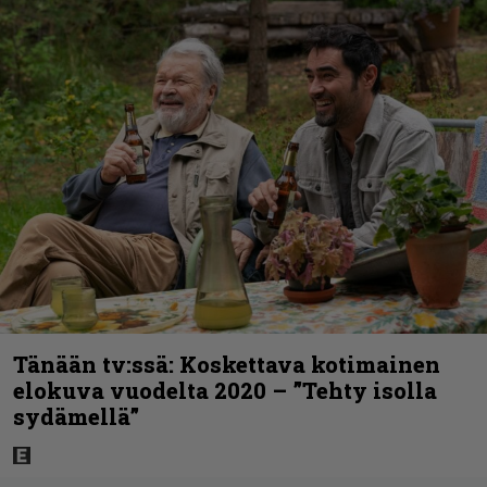
Tänään tv:ssä: Koskettava kotimainen
elokuva vuodelta 2020 – ”Tehty isolla
sydämellä”