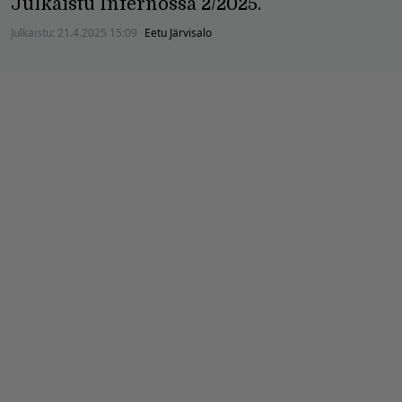
Julkaistu Infernossa 2/2025.
Julkaistu:
21.4.2025 15:09
Eetu Järvisalo