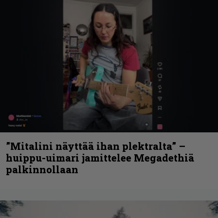
”Mitalini näyttää ihan plektralta” –
huippu-uimari jamittelee Megadethiä
palkinnollaan