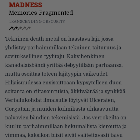
MADNESS
Memories Fragmented
TRANSCENDING OBSCURITY
Tekninen death metal on haastava laji, jossa
yhdistyy parhaimmillaan tekninen taituruus ja
sovituksellinen tyylitaju. Kaksihenkinen
kanadalaisbändi yrittää debyytillään parhaansa,
mutta osoittaa toteen lajityypin vaikeudet.
Hiljaisuudessa ensisoittoaan kypsytelleen duon
soitanta on riitasointuista, äkkiväärää ja synkkää.
Vertailukohdat ilmaisulle löytyvät Ulceraten,
Gorgutsin ja muiden kulmikasta uhkaavuutta
palvovien bändien tekemisistä. Jos verrokeilta on
kuultu parhaimmillaan hekumallista kieroutta ja
vimmaa, kaksikon biisit eivät valitettavasti taivu