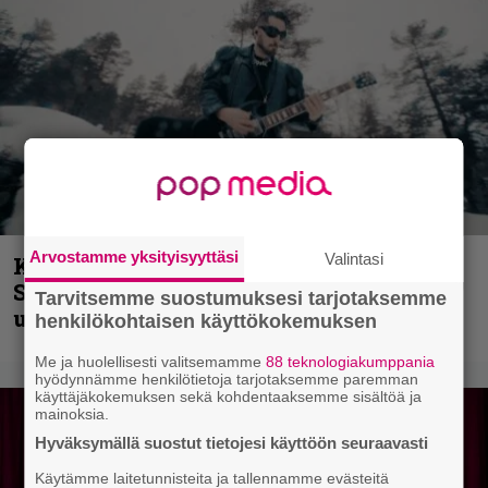
Arvostamme yksityisyyttäsi
Valintasi
Kunnianosoitus hyiselle Pohjolalle –
Shining hyppäsi keskelle kinoksia
Tarvitsemme suostumuksesi tarjotaksemme
uudella videollaan
henkilökohtaisen käyttökokemuksen
Me ja huolellisesti valitsemamme
88 teknologiakumppania
hyödynnämme henkilötietoja tarjotaksemme paremman
käyttäjäkokemuksen sekä kohdentaaksemme sisältöä ja
mainoksia.
Hyväksymällä suostut tietojesi käyttöön seuraavasti
Käytämme laitetunnisteita ja tallennamme evästeitä