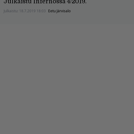
Julkaistu Infernossa 4/2019.
Julkaistu:
18.7.2019 18:03
Eetu Järvisalo