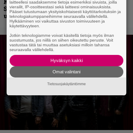
Kunnianosoitus hyiselle Pohjolalle –
laitteellesi saadaksemme tietoja esimerkiksi sivuista, joilla
vierailit, IP-osoitteestasi sekä laitteesi ominaisuuksista.
Shining hyppäsi keskelle kinoksia
Pääset tutustumaan yksityiskohtaisesti käyttötarkoituksiin ja
uudella videollaan
teknologiakumppaneihimme seuraavalla välilehdellä.
Hylkääminen voi vaikuttaa sivuston toimivuuteen ja
käytettävyyteen.
Jotkin teknologiamme voivat käsitellä tietoja myös ilman
suostumusta, jos niillä on siihen oikeutettu peruste. Voit
vastustaa tätä tai muuttaa asetuksiasi milloin tahansa
seuraavalla välilehdellä.
Hyväksyn kaikki
Omat valintani
Tietosuojakäytäntömme