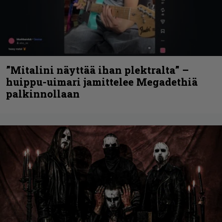
”Mitalini näyttää ihan plektralta” –
huippu-uimari jamittelee Megadethiä
palkinnollaan