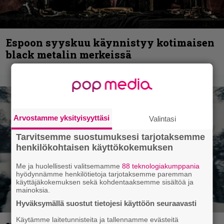
Espoon syyskuu käynnistyy kotimaisen
black metalin merkeissä
Arvostamme yksityisyyttäsi
Valintasi
Tarvitsemme suostumuksesi tarjotaksemme
henkilökohtaisen käyttökokemuksen
Me ja huolellisesti valitsemamme
88 teknologiakumppania
hyödynnämme henkilötietoja tarjotaksemme paremman
käyttäjäkokemuksen sekä kohdentaaksemme sisältöä ja
mainoksia.
Hyväksymällä suostut tietojesi käyttöön seuraavasti
Käytämme laitetunnisteita ja tallennamme evästeitä