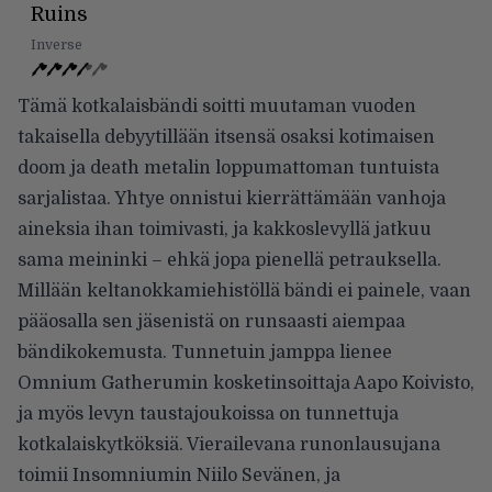
Ruins
Inverse
Tämä kotkalaisbändi soitti muutaman vuoden
takaisella debyytillään itsensä osaksi kotimaisen
doom ja death metalin loppumattoman tuntuista
sarjalistaa. Yhtye onnistui kierrättämään vanhoja
aineksia ihan toimivasti, ja kakkoslevyllä jatkuu
sama meininki – ehkä jopa pienellä petrauksella.
Millään keltanokkamiehistöllä bändi ei painele, vaan
pääosalla sen jäsenistä on runsaasti aiempaa
bändikokemusta. Tunnetuin jamppa lienee
Omnium Gatherumin kosketinsoittaja Aapo Koivisto,
ja myös levyn taustajoukoissa on tunnettuja
kotkalaiskytköksiä. Vierailevana runonlausujana
toimii Insomniumin Niilo Sevänen, ja