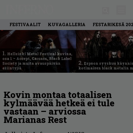
FESTIVAALIT
KUVAGALLERIA
FESTARIKESÄ 20
1.
Hellsinki Metal Festival kuvina,
osa 1 – Accept, Carcass, Black Label
2.
Society ja muita avauspäivän
Espoon syyskuu käynni
esiintyjiä
kotimaisen black metalin m
Kovin montaa totaalisen
kylmäävää hetkeä ei tule
vastaan – arviossa
Marianas Rest