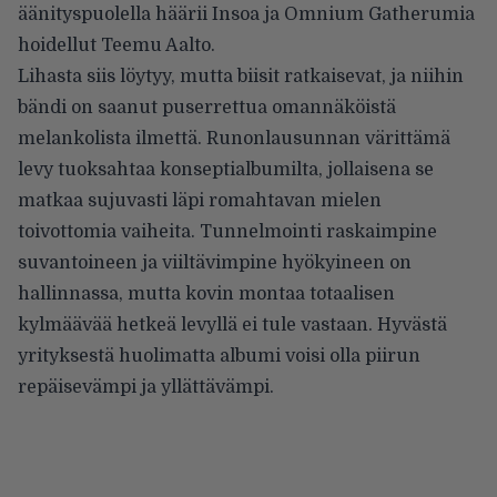
äänityspuolella häärii Insoa ja Omnium Gatherumia
hoidellut Teemu Aalto.
Lihasta siis löytyy, mutta biisit ratkaisevat, ja niihin
bändi on saanut puserrettua omannäköistä
melankolista ilmettä. Runonlausunnan värittämä
levy tuoksahtaa konseptialbumilta, jollaisena se
matkaa sujuvasti läpi romahtavan mielen
toivottomia vaiheita. Tunnelmointi raskaimpine
suvantoineen ja viiltävimpine hyökyineen on
hallinnassa, mutta kovin montaa totaalisen
kylmäävää hetkeä levyllä ei tule vastaan. Hyvästä
yrityksestä huolimatta albumi voisi olla piirun
repäisevämpi ja yllättävämpi.