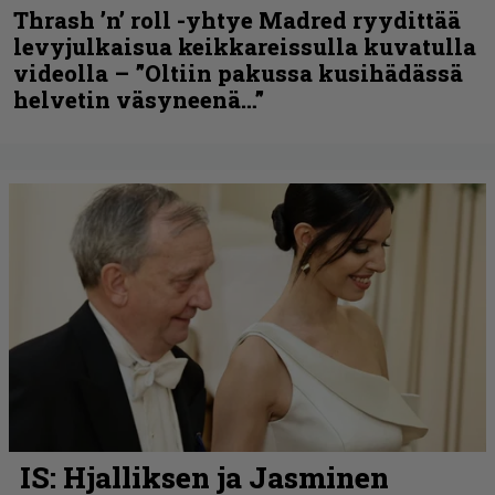
Thrash ’n’ roll -yhtye Madred ryydittää
levyjulkaisua keikkareissulla kuvatulla
videolla – ”Oltiin pakussa kusihädässä
helvetin väsyneenä…”