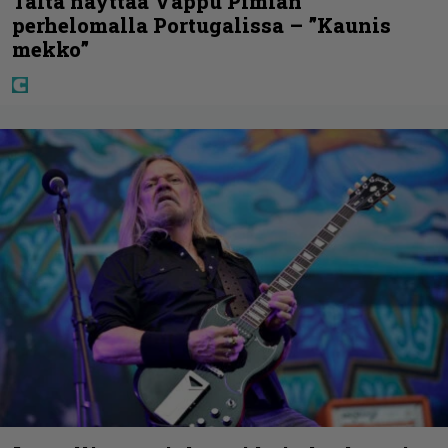
Tältä näyttää Vappu Pimiän
perhelomalla Portugalissa – ”Kaunis
mekko”