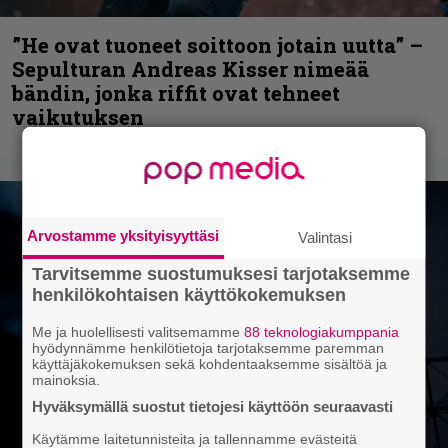
”He ovat tuoneet soittoon jotain uutta” –
Sepulturan Andreas Kisser nimeää
bändin, jonka riffit ovat tehneet
vaikutuksen
Arvostamme yksityisyyttäsi
Valintasi
Tarvitsemme suostumuksesi tarjotaksemme
henkilökohtaisen käyttökokemuksen
Me ja huolellisesti valitsemamme
88 teknologiakumppania
hyödynnämme henkilötietoja tarjotaksemme paremman
käyttäjäkokemuksen sekä kohdentaaksemme sisältöä ja
mainoksia.
Hyväksymällä suostut tietojesi käyttöön seuraavasti
Käytämme laitetunnisteita ja tallennamme evästeitä