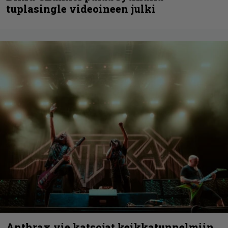
tuplasingle videoineen julki
Anthrax vie katsojat keikkatunnelmiin