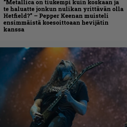
”Metallica on tiukempi kuin koskaan ja
te haluatte jonkun nulikan yrittävän olla
Hetfield?” – Pepper Keenan muisteli
ensimmäistä koesoittoaan hevijätin
kanssa