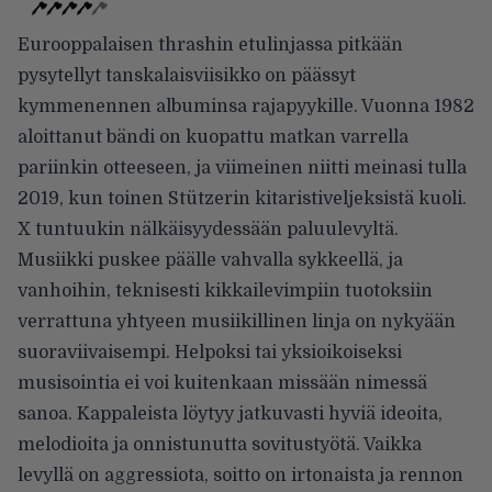
Eurooppalaisen thrashin etulinjassa pitkään
pysytellyt tanskalaisviisikko on päässyt
kymmenennen albuminsa rajapyykille. Vuonna 1982
aloittanut bändi on kuopattu matkan varrella
pariinkin otteeseen, ja viimeinen niitti meinasi tulla
2019, kun toinen Stützerin kitaristiveljeksistä kuoli.
X tuntuukin nälkäisyydessään paluulevyltä.
Musiikki puskee päälle vahvalla sykkeellä, ja
vanhoihin, teknisesti kikkailevimpiin tuotoksiin
verrattuna yhtyeen musiikillinen linja on nykyään
suoraviivaisempi. Helpoksi tai yksioikoiseksi
musisointia ei voi kuitenkaan missään nimessä
sanoa. Kappaleista löytyy jatkuvasti hyviä ideoita,
melodioita ja onnistunutta sovitustyötä. Vaikka
levyllä on aggressiota, soitto on irtonaista ja rennon