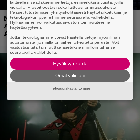
laitteellesi saadaksemme tietoja esimerkiksi sivuista, joilla
vierailit, IP-osoitteestasi sekä laitteesi ominaisuuksista.
Pääset tutustumaan yksityiskohtaisesti käyttötarkoituksiin ja
Näin lähtee Ghostin Tobias Forgelta
teknologiakumppaneihimme seuraavalla välilehdellä.
Hylkääminen voi vaikuttaa sivuston toimivuuteen ja
Accept – menossa mukana myös
käytettävyyteen.
Anthrax- ja Korn-miehistöä
Jotkin teknologiamme voivat käsitellä tietoja myös ilman
suostumusta, jos niillä on siihen oikeutettu peruste. Voit
vastustaa tätä tai muuttaa asetuksiasi milloin tahansa
seuraavalla välilehdellä.
Hyväksyn kaikki
Omat valintani
Tietosuojakäytäntömme