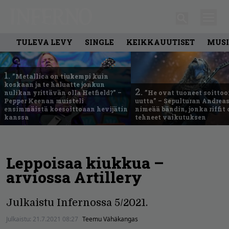
TULEVA LEVY
SINGLE
KEIKKAUUTISET
MUSI
1.
”Metallica on tiukempi kuin
koskaan ja te haluatte jonkun
2.
nulikan yrittävän olla Hetfield?” –
”He ovat tuoneet soittoo
Pepper Keenan muisteli
uutta” – Sepulturan Andreas
ensimmäistä koesoittoaan hevijätin
nimeää bändin, jonka riffit
kanssa
tehneet vaikutuksen
Leppoisaa kiukkua –
arviossa Artillery
Julkaistu Infernossa 5/2021.
Julkaistu:
21.7.2021 08:27
Teemu Vähäkangas