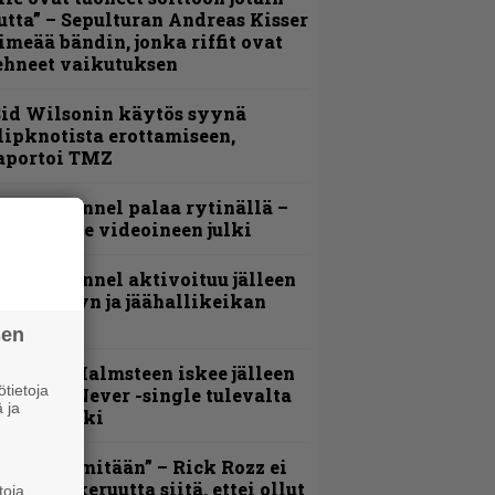
utta” – Sepulturan Andreas Kisser
imeää bändin, jonka riffit ovat
ehneet vaikutuksen
id Wilsonin käytös syynä
lipknotista erottamiseen,
aportoi TMZ
lind Channel palaa rytinällä –
uplasingle videoineen julki
lind Channel aktivoituu jälleen
uden levyn ja jäähallikeikan
erkeissä
sen
ngwie Malmsteen iskee jälleen
tietoja
 Now or Never -single tulevalta
 ja
evyltä julki
En kadu mitään” – Rick Rozz ei
unne katkeruutta siitä, ettei ollut
toja