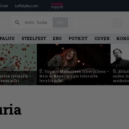
i.net
Leffatykki.com
PA
Etsi
KIRJAUDU
PALUU
STEELFEST
ERO
POTKUT
COVER
KOK
5.
6.
Yngwie Malmsteen iskee jälleen –
Blind
palaa rytinällä –
Now or Never -single tulevalta
uuden le
neen julki
levyltä julki
merkeis
uria