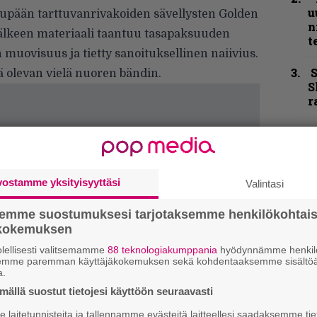
u
lkupään tarttuvanrivakoiden sävellysten Golden
n
jälkeen materiaali taantuu tasapaksuuden
t
n muovisuus ja tietty sanoituksellinen naiivius.
S
ä olevan vielä nuoren bändin.
S
r
B
t
B
vostamme yksityisyyttäsi
Valintasi
u
m
semme suostumuksesi tarjotaksemme henkilökohtai
ökokemuksen
Y
lellisesti valitsemamme
88 teknologiakumppania
hyödynnämme henkilö
–
semme paremman käyttäjäkokemuksen sekä kohdentaaksemme sisältöä
l
a.
ällä suostut tietojesi käyttöön seuraavasti
”
t
laitetunnisteita ja tallennamme evästeitä laitteellesi saadaksemme tie