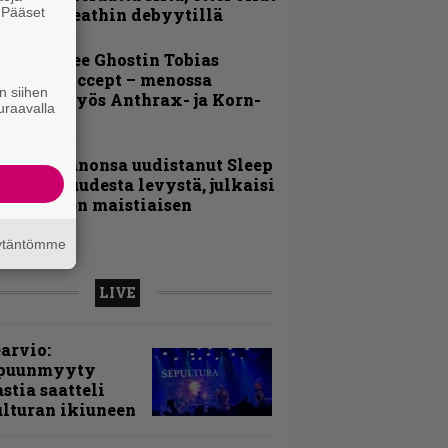
. Pääset
ukana Deathin debyytillä
e
äin lähtee Ghostin Tobias
orgelta Accept – menossa
n siihen
ukana myös Anthrax- ja Korn-
uraavalla
iehistöä
Kokoonpanonsa uudistanut Sleep
iedottaa uudesta levystä, julkaisi
yös uuden maistiaisen
äytäntömme
LIVE
arvio:
puunmyyty
stia saatteli
lturan ikiuneen