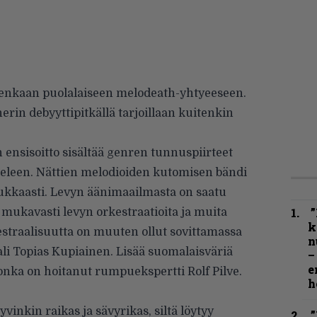
nkaan puolalaiseen melodeath-yhtyeeseen.
erin debyyttipitkällä tarjoillaan kuitenkin
ensisoitto sisältää genren tunnuspiirteet
eleen. Nättien melodioiden kutomisen bändi
ukkaasti. Levyn äänimaailmasta on saatu
”
 mukavasti levyn orkestraatioita ja muita
k
straalisuutta on muuten ollut sovittamassa
n
i Topias Kupiainen. Lisää suomalaisväriä
–
e
onka on hoitanut rumpuekspertti Rolf Pilve.
h
inkin raikas ja sävyrikas, siltä löytyy
”