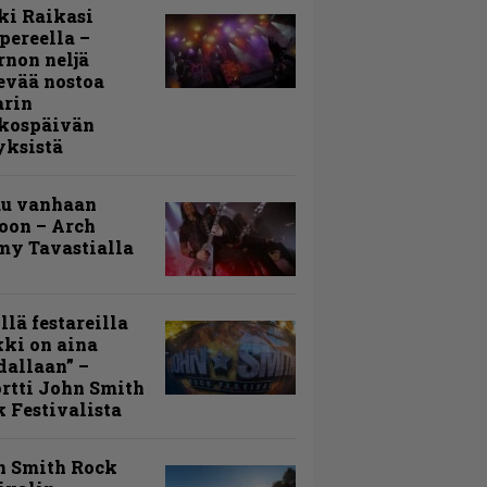
ki Raikasi
ereella –
rnon neljä
evää nostoa
arin
kospäivän
yksistä
uu vanhaan
toon – Arch
my Tavastialla
llä festareilla
ki on aina
allaan” –
rtti John Smith
 Festivalista
n Smith Rock