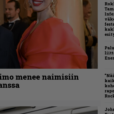
Rok
Tamp
Infe
väk
fest
kak
esit
Pal
liit
Ene
kimo menee naimisiin
”Näi
kaik
anssa
kohd
rapo
Rock
Joh