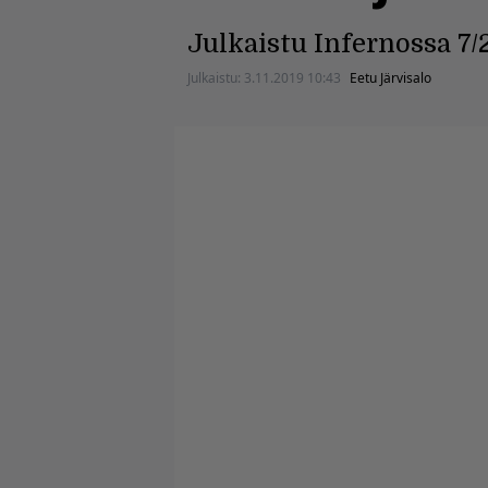
Julkaistu Infernossa 7/
Julkaistu:
3.11.2019 10:43
Eetu Järvisalo