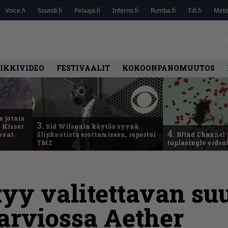
Voice.fi
Soundi.fi
Pelaaja.fi
Inferno.fi
Rumba.fi
Tilt.fi
Metel
ARVIOT
LEHTI
HAASTATTELUT
KAUP
IKKIVIDEO
FESTIVAALIT
KOKOONPANOMUUTOS
n jotain
3.
 Kisser
Sid Wilsonin käytös syynä
4.
 ovat
Slipknotista erottamiseen, raportoi
Blind Channel 
TMZ
tuplasingle videoi
tyy valitettavan su
 arviossa Aether