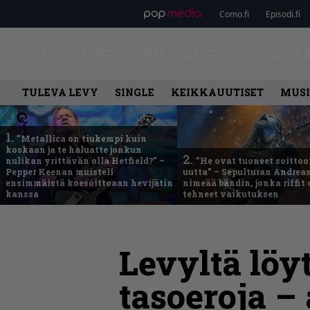
Como.fi
Episodi.fi
ETUSIVU
UUTISET
LEVY
TULEVA LEVY
SINGLE
KEIKKAUUTISET
MUSI
1.
”Metallica on tiukempi kuin
koskaan ja te haluatte jonkun
2.
nulikan yrittävän olla Hetfield?” –
”He ovat tuoneet soittoo
Pepper Keenan muisteli
uutta” – Sepulturan Andreas
ensimmäistä koesoittoaan hevijätin
nimeää bändin, jonka riffit
kanssa
tehneet vaikutuksen
Levyltä löy
tasoeroja –