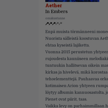
Aether
In Embers
omakustanne
Enpä muista törmänneeni monee
Nuorista sälleistä koostuvan Aeth
ehtaa kyseistä lajiketta.
Vuonna 2015 perustetun yhtyeen 
rujoudesta kauniiseen melodiaki
tuntuukin hallitsevan oikein ma
kirkas ja hivelevä, mikä korostaa
tehoelementtejä. Pauhaavaa orke
kotimaisen Arion-yhtyeen rumpal
löytyy albumin
kannuosastolta, j
Pienet ovat piirit, taas.
Vaikka levy on parhaimmillaan hyv