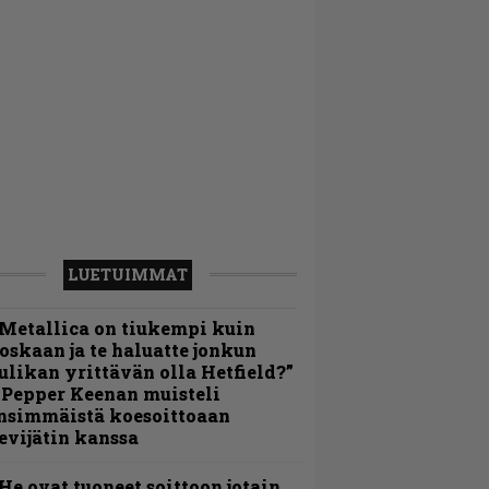
LUETUIMMAT
Metallica on tiukempi kuin
oskaan ja te haluatte jonkun
ulikan yrittävän olla Hetfield?”
 Pepper Keenan muisteli
nsimmäistä koesoittoaan
evijätin kanssa
He ovat tuoneet soittoon jotain