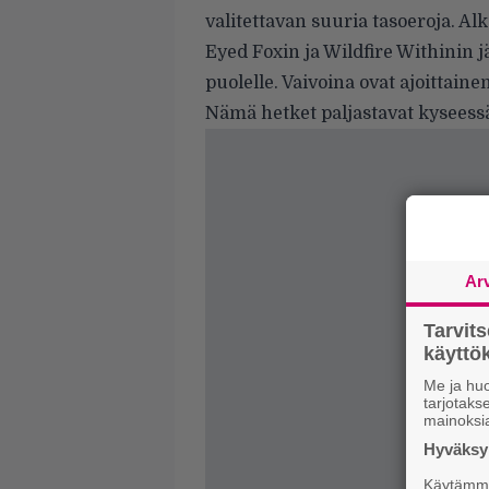
valitettavan suuria tasoeroja. A
Eyed Foxin ja Wildfire Withinin 
puolelle. Vaivoina ovat ajoittaine
Nämä hetket paljastavat kyseess
Ar
Tarvit
käytt
Me ja huo
tarjotak
mainoksi
Hyväksym
Käytämme 