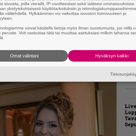
i sivuista, joilla vierailit, IP-osoitteestasi sekä laitteesi ominaisuuksista
m
an yksityiskohtaisesti käyttötarkoituksiin ja teknologiakumppaneihimm
la välilehdellä. Hylkääminen voi vaikuttaa sivuston toimivuuteen ja
N
yyteen.
F
knologiamme voivat käsitellä tietoja myös ilman suostumusta, jos niillä o
m
u peruste. Voit vastustaa tätä tai muuttaa asetuksiasi milloin tahansa se
m
lä.
ti jää plussan puolelle. Kun yhtye teroittaa
lmaansa enemmän kohti nimensä mukaista
t
Omat valintani
Hyväksyn kaikki
ittäin kuranttia tavaraa.
m
Tietosuojak
Live
Lop
Tava
Sepu