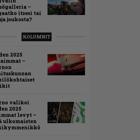
ivalin
sögalleria –
aatko itsesi tai
uja joukosta?
KOLUMNIT
den 2025
kaimmat –
rnon
mituskunnan
ilökohtaiset
ikit
rno valikoi
den 2025
immat levyt –
ä ulkomaisten
kikymmenikkö