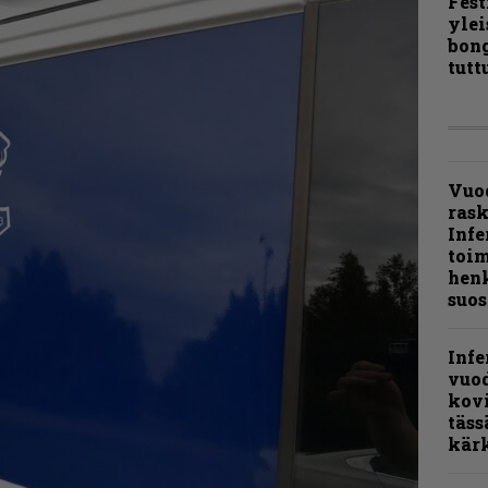
Fest
ylei
bong
tutt
Vuo
ras
Infe
toi
henk
suos
Infe
vuo
kov
täss
kär