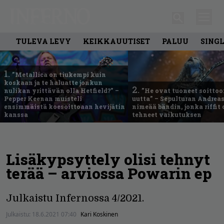
TULEVA LEVY
KEIKKAUUTISET
PALUU
SING
1.
”Metallica on tiukempi kuin
koskaan ja te haluatte jonkun
2.
nulikan yrittävän olla Hetfield?” –
”He ovat tuoneet soittoo
Pepper Keenan muisteli
uutta” – Sepulturan Andreas
ensimmäistä koesoittoaan hevijätin
nimeää bändin, jonka riffit
kanssa
tehneet vaikutuksen
Lisäkypsyttely olisi tehnyt
terää – arviossa Powarin ep
Julkaistu Infernossa 4/2021.
Julkaistu:
18.6.2021 07:40
Kari Koskinen