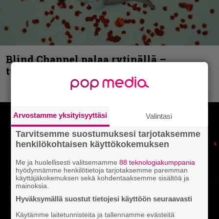
Blind Channel palaa rytinällä –
tuplasingle videoineen julki
Arvostamme yksityisyyttäsi
Valintasi
Tarvitsemme suostumuksesi tarjotaksemme
henkilökohtaisen käyttökokemuksen
Me ja huolellisesti valitsemamme
88 teknologiakumppania
hyödynnämme henkilötietoja tarjotaksemme paremman
käyttäjäkokemuksen sekä kohdentaaksemme sisältöä ja
mainoksia.
Hyväksymällä suostut tietojesi käyttöön seuraavasti
Käytämme laitetunnisteita ja tallennamme evästeitä