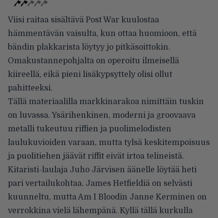
Viisi raitaa sisältävä Post War kuulostaa
hämmentävän vaisulta, kun ottaa huomioon, että
bändin plakkarista löytyy jo pitkäsoittokin.
Omakustannepohjalta on operoitu ilmeisellä
kiireellä, eikä pieni lisäkypsyttely olisi ollut
pahitteeksi.
Tällä materiaalilla markkinarakoa nimittäin tuskin
on luvassa. Ysärihenkinen, moderni ja groovaava
metalli tukeutuu riffien ja puolimelodisten
laulukuvioiden varaan, mutta tylsä keskitempoisuus
ja puolitiehen jäävät riffit eivät irtoa telineistä.
Kitaristi-laulaja Juho Järvisen äänelle löytää heti
pari vertailukohtaa. James Hetfieldiä on selvästi
kuunneltu, mutta Am I Bloodin Janne Kerminen on
verrokkina vielä lähempänä. Kyllä tällä kurkulla