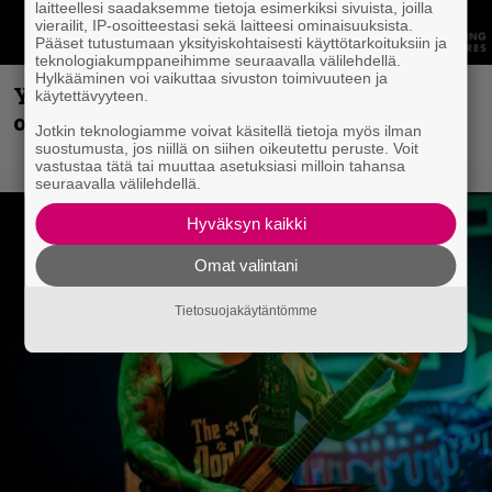
laitteellesi saadaksemme tietoja esimerkiksi sivuista, joilla
vierailit, IP-osoitteestasi sekä laitteesi ominaisuuksista.
Pääset tutustumaan yksityiskohtaisesti käyttötarkoituksiin ja
teknologiakumppaneihimme seuraavalla välilehdellä.
Hylkääminen voi vaikuttaa sivuston toimivuuteen ja
Yngwie Malmsteen iskee jälleen – Now
käytettävyyteen.
or Never -single tulevalta levyltä julki
Jotkin teknologiamme voivat käsitellä tietoja myös ilman
suostumusta, jos niillä on siihen oikeutettu peruste. Voit
vastustaa tätä tai muuttaa asetuksiasi milloin tahansa
seuraavalla välilehdellä.
Hyväksyn kaikki
Omat valintani
Tietosuojakäytäntömme