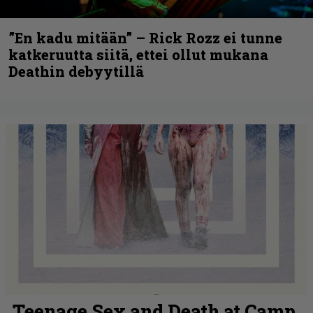
”En kadu mitään” – Rick Rozz ei tunne
katkeruutta siitä, ettei ollut mukana
Deathin debyytillä