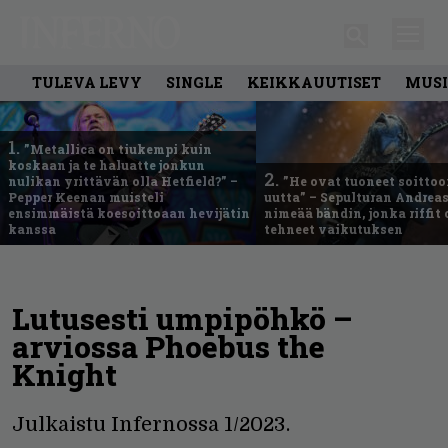
TULEVA LEVY
SINGLE
KEIKKAUUTISET
MUSI
1.
”Metallica on tiukempi kuin
koskaan ja te haluatte jonkun
2.
nulikan yrittävän olla Hetfield?” –
”He ovat tuoneet soittoo
Pepper Keenan muisteli
uutta” – Sepulturan Andreas
ensimmäistä koesoittoaan hevijätin
nimeää bändin, jonka riffit
kanssa
tehneet vaikutuksen
Lutusesti umpipöhkö –
arviossa Phoebus the
Knight
Julkaistu Infernossa 1/2023.