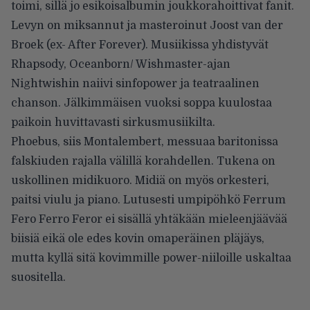
toimi, sillä jo esikoisalbumin joukkorahoittivat fanit.
Levyn on miksannut ja masteroinut Joost van der
Broek (ex- After Forever). Musiikissa yhdistyvät
Rhapsody, Oceanborn/ Wishmaster-ajan
Nightwishin naiivi sinfopower ja teatraalinen
chanson. Jälkimmäisen vuoksi soppa kuulostaa
paikoin huvittavasti sirkusmusiikilta.
Phoebus, siis Montalembert, messuaa baritonissa
falskiuden rajalla välillä korahdellen. Tukena on
uskollinen midikuoro. Midiä on myös orkesteri,
paitsi viulu ja piano. Lutusesti umpipöhkö Ferrum
Fero Ferro Feror ei sisällä yhtäkään mieleenjäävää
biisiä eikä ole edes kovin omaperäinen pläjäys,
mutta kyllä sitä kovimmille power-niiloille uskaltaa
suositella.