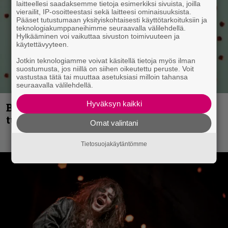
laitteellesi saadaksemme tietoja esimerkiksi sivuista, joilla
vierailit, IP-osoitteestasi sekä laitteesi ominaisuuksista.
Pääset tutustumaan yksityiskohtaisesti käyttötarkoituksiin ja
teknologiakumppaneihimme seuraavalla välilehdellä.
Hylkääminen voi vaikuttaa sivuston toimivuuteen ja
käytettävyyteen.
Jotkin teknologiamme voivat käsitellä tietoja myös ilman
suostumusta, jos niillä on siihen oikeutettu peruste. Voit
vastustaa tätä tai muuttaa asetuksiasi milloin tahansa
seuraavalla välilehdellä.
Hyväksyn kaikki
Blind Channel palaa rytinällä –
tuplasingle videoineen julki
Omat valintani
Tietosuojakäytäntömme