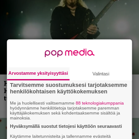
Arvostamme yksityisyyttäsi
Valintasi
Helloween- ja Gamma Ray -mies Kai
Tarvitsemme suostumuksesi tarjotaksemme
Hansen julkaisi uuden maistiaisen
henkilökohtaisen käyttökokemuksen
tulevalta soololevyltä
Me ja huolellisesti valitsemamme
88 teknologiakumppania
hyödynnämme henkilötietoja tarjotaksemme paremman
käyttäjäkokemuksen sekä kohdentaaksemme sisältöä ja
mainoksia.
Hyväksymällä suostut tietojesi käyttöön seuraavasti
Käytämme laitetunnisteita ja tallennamme evästeitä