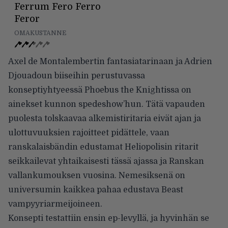
Ferrum Fero Ferro
Feror
OMAKUSTANNE
Axel de Montalembertin fantasiatarinaan ja Adrien
Djouadoun biiseihin perustuvassa
konseptiyhtyeessä Phoebus the Knightissa on
ainekset kunnon spedeshow’hun. Tätä vapauden
puolesta tolskaavaa alkemistiritaria eivät ajan ja
ulottuvuuksien rajoitteet pidättele, vaan
ranskalaisbändin edustamat Heliopolisin ritarit
seikkailevat yhtaikaisesti tässä ajassa ja Ranskan
vallankumouksen vuosina. Nemesiksenä on
universumin kaikkea pahaa edustava Beast
vampyyriarmeijoineen.
Konsepti testattiin ensin ep-levyllä, ja hyvinhän se