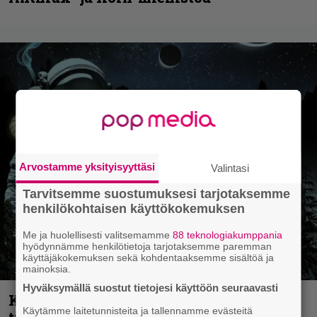
Arvostamme yksityisyyttäsi
Valintasi
Tarvitsemme suostumuksesi tarjotaksemme
henkilökohtaisen käyttökokemuksen
Me ja huolellisesti valitsemamme
88 teknologiakumppania
hyödynnämme henkilötietoja tarjotaksemme paremman
käyttäjäkokemuksen sekä kohdentaaksemme sisältöä ja
mainoksia.
Hyväksymällä suostut tietojesi käyttöön seuraavasti
Kokoonpanonsa uudistanut Sleep
Käytämme laitetunnisteita ja tallennamme evästeitä