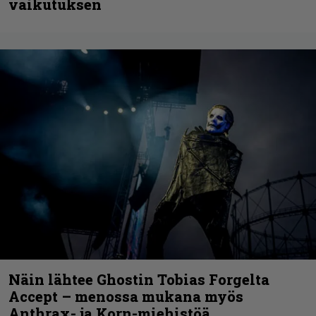
vaikutuksen
Näin lähtee Ghostin Tobias Forgelta
Accept – menossa mukana myös
Anthrax- ja Korn-miehistöä