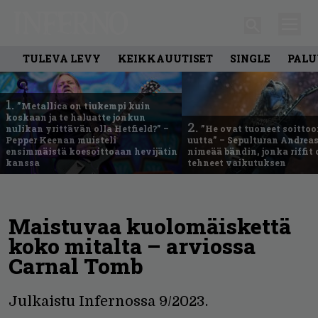
TULEVA LEVY
KEIKKAUUTISET
SINGLE
PALU
1.
”Metallica on tiukempi kuin
koskaan ja te haluatte jonkun
2.
nulikan yrittävän olla Hetfield?” –
”He ovat tuoneet soittoo
Pepper Keenan muisteli
uutta” – Sepulturan Andreas
ensimmäistä koesoittoaan hevijätin
nimeää bändin, jonka riffit
kanssa
tehneet vaikutuksen
Maistuvaa kuolomäiskettä
koko mitalta – arviossa
Carnal Tomb
Julkaistu Infernossa 9/2023.