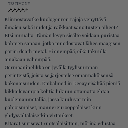
TESTIMONY
Kiinnostavatko kuologenren rajoja venyttävä
ilmaisu sekä uudet ja raikkaat sanoitusten aiheet?
Etsi muualta. Tämän levyn sisältö voidaan puristaa
kahteen sanaan, jotka muodostavat lähes maagisen
parin: death metal. Ei enempää, eikä takuulla
ainakaan vähempää.
Germaaninelikko on jyvällä tyylisuunnan
perinteistä, joista se järjestelee omannäköisensä
kokonaisuuden. Embalmed in Decay sisältää pieniä
kikkailevampia kohtia lukuun ottamatta ehtaa
kuolemanmetallia, jossa kuuluvat niin
pohjoismaiset, mannereurooppalaiset kuin
yhdysvaltalaisetkin virtaukset.
Kitarat surisevat ruotsalaisittain, mörinä edustaa