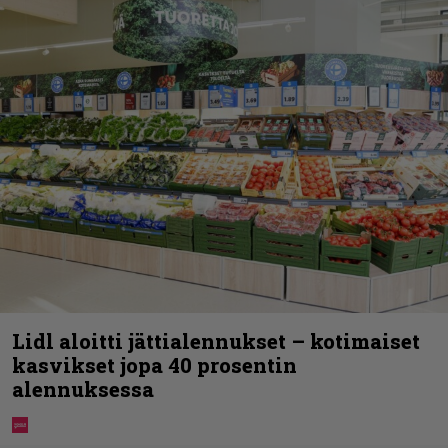
Lidl aloitti jättialennukset – kotimaiset
kasvikset jopa 40 prosentin
alennuksessa