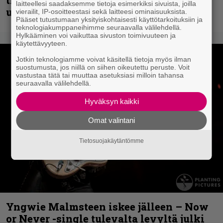
tiedottaa uudesta levystä, julkaisi myös
laitteellesi saadaksemme tietoja esimerkiksi sivuista, joilla
uuden maistiaisen
vierailit, IP-osoitteestasi sekä laitteesi ominaisuuksista.
Pääset tutustumaan yksityiskohtaisesti käyttötarkoituksiin ja
teknologiakumppaneihimme seuraavalla välilehdellä.
Hylkääminen voi vaikuttaa sivuston toimivuuteen ja
käytettävyyteen.
Jotkin teknologiamme voivat käsitellä tietoja myös ilman
suostumusta, jos niillä on siihen oikeutettu peruste. Voit
vastustaa tätä tai muuttaa asetuksiasi milloin tahansa
seuraavalla välilehdellä.
Hyväksyn kaikki
Omat valintani
Tietosuojakäytäntömme
Yngwie Malmsteen iskee jälleen – Now
or Never -single tulevalta levyltä julki