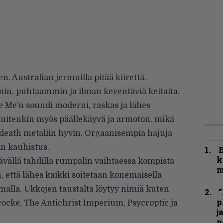
n. Australian jermuilla pitää kiirettä.
in, puhtaammin ja ilman keventäviä keitaita.
 Me’n soundi moderni, raskas ja lähes
kuitenkin myös päällekäyvä ja armoton, mikä
n death metaliin hyvin. Orgaanisempia hajuja
in kauhistus.
k
ttävällä tahdilla rumpalin vaihtaessa kompista
m
n, että lähes kaikki soitetaan konemaisella
iimalla. Ukkojen taustalta löytyy nimiä kuten
”
p
ocke, The Antichrist Imperium, Psycroptic ja
j
p