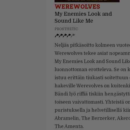
WEREWOLVES
My Enemies Look and
Sound Like Me
PROSTHETIC
Neljäs pitkäsoitto kolmeen vuotee
Werewolves tekee asiat nopeamm
My Enemies Look and Sound Like
luonnottoman erotteleva. Se on 
istuu erittäin tiukasti soitettuu
hakeville Werevolves on kuitenk
Bändi lyö riffiä tiskiin hengästy
toiseen vaivattomasti. Yhteistä o
puristuksella ja helvetillisellä k
Abramelin, The Berzerker, Akerc
The Amenta.