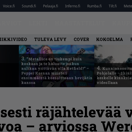
Voice.fi
Soundi.fi
Pelaaja.fi
Inferno.fi
Rumba.fi
Tilt.fi
Metel
ARVIOT
LEHTI
HAASTATTELUT
KAUP
IIKKIVIDEO
TULEVA LEVY
COVER
KOKOELMA
3.
”Metallica on tiukempi kuin
koskaan ja te haluatte jonkun
4.
nulikan yrittävän olla Hetfield?” –
Kunnianosoitus
Pepper Keenan muisteli
Pohjolalle – Shin
ensimmäistä koesoittoaan hevijätin
keskelle kinoksia
kanssa
videollaan
sesti räjähtelevää 
ivoa – arviossa We