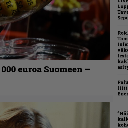
Live
Lop
Tava
Sepu
Rok
Tamp
Infe
väk
fest
kak
0 000 euroa Suomeen –
esit
Pal
liit
Ene
”Näi
kaik
kohd