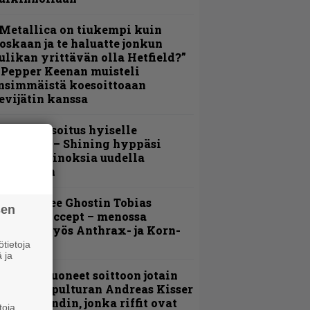
Metallica on tiukempi kuin
oskaan ja te haluatte jonkun
ulikan yrittävän olla Hetfield?”
 Pepper Keenan muisteli
nsimmäistä koesoittoaan
evijätin kanssa
unnianosoitus hyiselle
ohjolalle – Shining hyppäsi
eskelle kinoksia uudella
ideollaan
äin lähtee Ghostin Tobias
sen
orgelta Accept – menossa
ukana myös Anthrax- ja Korn-
iehistöä
tietoja
 ja
He ovat tuoneet soittoon jotain
utta” – Sepulturan Andreas Kisser
imeää bändin, jonka riffit ovat
toja