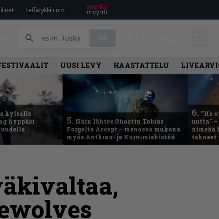
i.net
Leffatykki.com
PA
Etsi
KIRJAUDU
FESTIVAALIT
UUSI LEVY
HAASTATTELU
LIVEARVI
6.
 hyiselle
”He o
5.
ing hyppäsi
Näin lähtee Ghostin Tobias
uutta” –
 uudella
Forgelta Accept – menossa mukana
nimeää b
myös Anthrax- ja Korn-miehistöä
tehneet
väkivaltaa,
rewolves