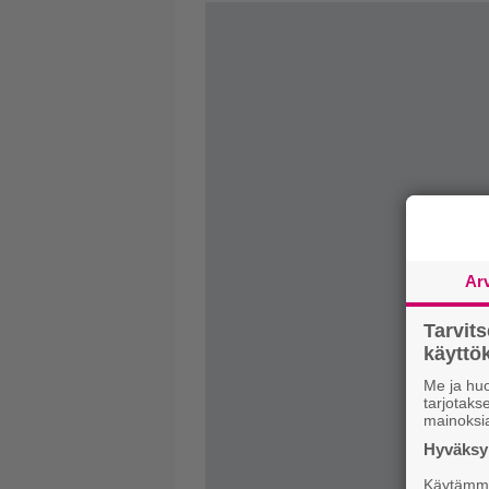
Ar
Tarvit
käytt
Me ja huo
tarjotak
mainoksi
Hyväksym
Käytämme 