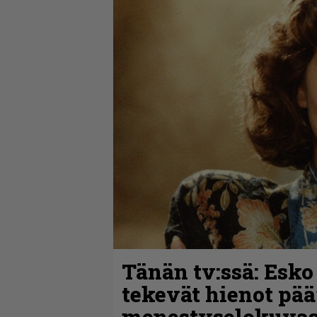
Tänän tv:ssä: Esko
tekevät hienot pää
menestyselokuva