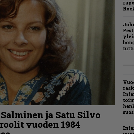
rapo
Rock
Joh
Fest
ylei
bong
tutt
Vuo
ras
Infe
toi
henk
 Salminen ja Satu Silvo
suos
roolit vuoden 1984
Infe
ssa
vuo