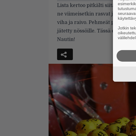
esimerkiks
Lista kertoo pitkälti siitä, mitä o
tutustuma
seuraaval
ne viimeisetkin rasvat ja jäljellä
käytettäv
viha ja raivo. Pehmeät paketit, 
Jotkin te
jätetty nössöille. Tässä ei paran
oikeutett
välilehdel
Nautin!