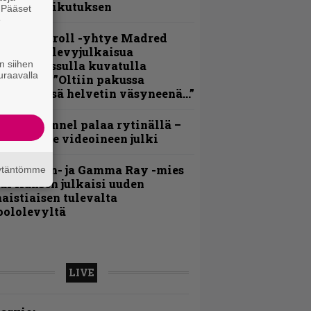
ehneet vaikutuksen
. Pääset
e
hrash ’n’ roll -yhtye Madred
yydittää levyjulkaisua
n siihen
eikkareissulla kuvatulla
uraavalla
ideolla – ”Oltiin pakussa
usihädässä helvetin väsyneenä…”
lind Channel palaa rytinällä –
uplasingle videoineen julki
Helloween- ja Gamma Ray -mies
äytäntömme
ai Hansen julkaisi uuden
aistiaisen tulevalta
oololevyltä
LIVE