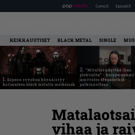
Como.fi
Episodi.fi
ETUSIVU
UUTISET
LEVY
KEIKKAUUTISET
BLACK METAL
SINGLE
MUS
2.
”Mitalini näyttää ihan
plektralta” – huippu-uimari
1.
Espoon syyskuu käynnistyy
jamittelee Megadethiä
kotimaisen black metalin merkeissä
palkinnollaan
Matalaotsai
vihaa ja ra