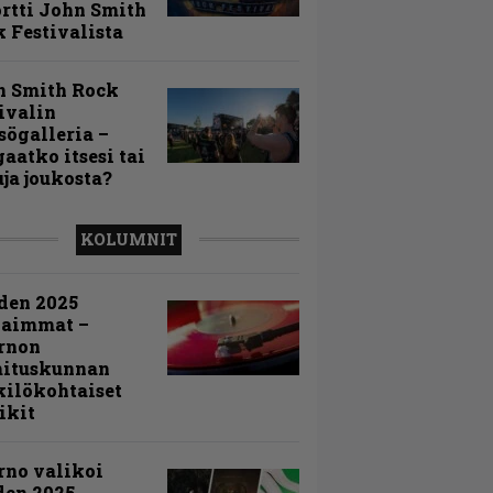
rtti John Smith
 Festivalista
n Smith Rock
ivalin
sögalleria –
aatko itsesi tai
uja joukosta?
KOLUMNIT
den 2025
kaimmat –
rnon
mituskunnan
ilökohtaiset
ikit
rno valikoi
den 2025