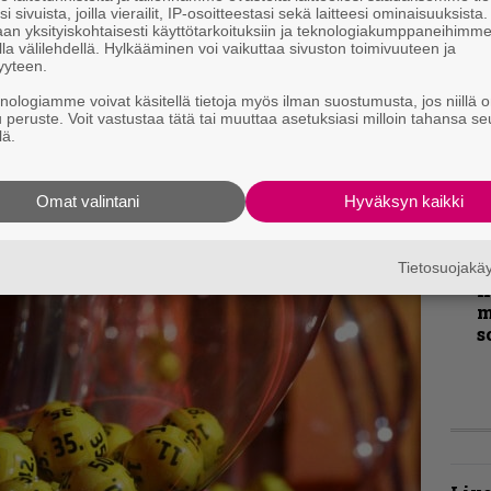
t
i sivuista, joilla vierailit, IP-osoitteestasi sekä laitteesi ominaisuuksista
n tarjolla. Tällä kertaa lihasta on kuitenkin viety
an yksityiskohtaisesti käyttötarkoituksiin ja teknologiakumppaneihimm
la välilehdellä. Hylkääminen voi vaikuttaa sivuston toimivuuteen ja
 on vain matalaotsaisesti räjähtelevä väkivalta,
T
yyteen.
r
tunnelmien kehittely ja turha dynamiikka on
knologiamme voivat käsitellä tietoja myös ilman suostumusta, jos niillä o
k
neta maailmaa tai tavoitella korkeampia tasoja.
u peruste. Voit vastustaa tätä tai muuttaa asetuksiasi milloin tahansa se
v
lä.
k
B
Omat valintani
Hyväksyn kaikki
t
Tietosuojak
K
m
s