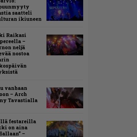
arvio:
puunmyyty
stia saatteli
lturan ikiuneen
ki Raikasi
ereella –
rnon neljä
evää nostoa
arin
kospäivän
yksistä
uu vanhaan
toon – Arch
my Tavastialla
llä festareilla
ki on aina
allaan” –