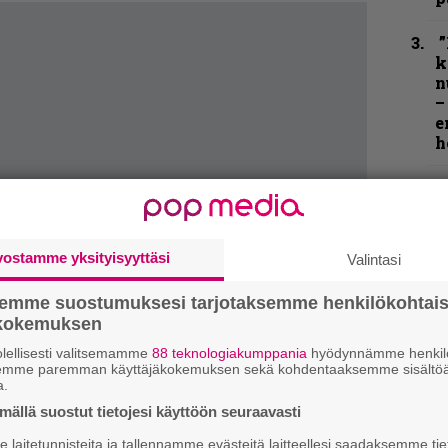
”
k
n
–
e
h
K
P
k
v
vostamme yksityisyyttäsi
Valintasi
N
semme suostumuksesi tarjotaksemme henkilökohtai
F
ökokemuksen
m
m
lellisesti valitsemamme
88 teknologiakumppania
hyödynnämme henkilö
semme paremman käyttäjäkokemuksen sekä kohdentaaksemme sisältöä
a.
”
ällä suostut tietojesi käyttöön seuraavasti
u
n
laitetunnisteita ja tallennamme evästeitä laitteellesi saadaksemme tie