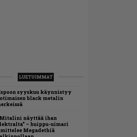
LUETUIMMAT
Espoon syyskuu käynnistyy
otimaisen black metalin
erkeissä
Mitalini näyttää ihan
lektralta” – huippu-uimari
amittelee Megadethiä
alkinnollaan