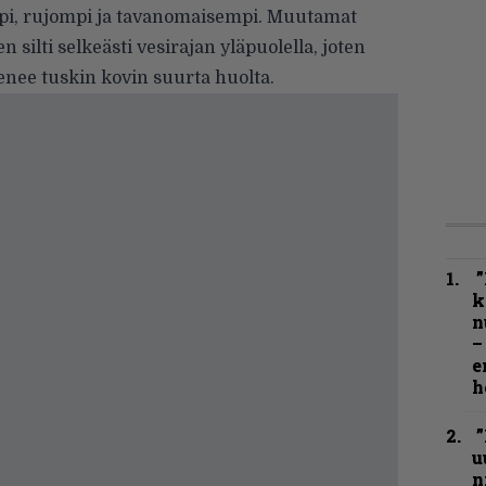
pi, rujompi ja tavanomaisempi. Muutamat
 silti selkeästi vesirajan yläpuolella, joten
enee tuskin kovin suurta huolta.
”
k
n
–
e
h
”
u
n