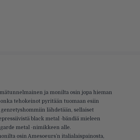
ylmätunnelmainen ja monilta osin jopa hieman
jonka tehokeinot pyritään tuomaan esiin
genretyshommiin lähdetään, sellaiset
pressiivistä black metal -bändiä mieleen
garde metal -nimikkeen alle.
onilta osin Amesoeurs’n italialaispainosta,