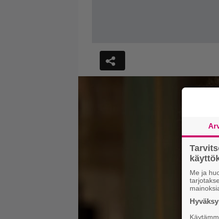
Ar
Tarvit
käytt
Me ja huo
tarjotak
mainoksi
Hyväksym
Käytämme 