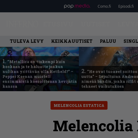
Como.fi
Episodi.fi
ETUSIVU
UUTISET
LEVY
TULEVA LEVY
KEIKKAUUTISET
PALUU
SING
1.
”Metallica on tiukempi kuin
koskaan ja te haluatte jonkun
2.
nulikan yrittävän olla Hetfield?” –
”He ovat tuoneet soittoo
Pepper Keenan muisteli
uutta” – Sepulturan Andreas
ensimmäistä koesoittoaan hevijätin
nimeää bändin, jonka riffit
kanssa
tehneet vaikutuksen
MELENCOLIA ESTATICA
Melencolia 