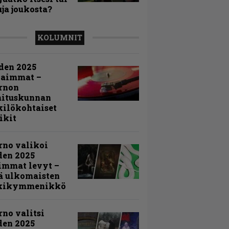
uja joukosta?
KOLUMNIT
den 2025
kaimmat –
rnon
mituskunnan
ilökohtaiset
ikit
rno valikoi
den 2025
immat levyt –
ä ulkomaisten
kikymmenikkö
rno valitsi
den 2025