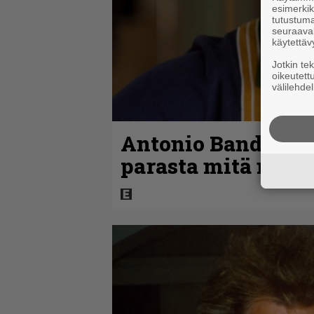
esimerkiks
tutustuma
seuraaval
käytettäv
Jotkin te
oikeutett
välilehdel
Antonio Banderas:
parasta mitä minu