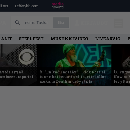
i.net
Leffatykki.com
PA
Etsi
KIRJAUDU
AALIT
STEELFEST
MUSIIKKIVIDEO
LIVEARVIO
5.
6.
käytös syynä
”En kadu mitään” – Rick Rozz ei
Yngwi
tamiseen, raportoi
tunne katkeruutta siitä, ettei ollut
Now or N
mukana Deathin debyytillä
levyltä 