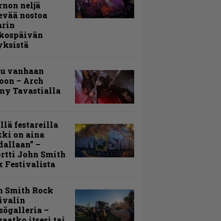
rnon neljä
evää nostoa
arin
kospäivän
yksistä
uu vanhaan
toon – Arch
my Tavastialla
llä festareilla
ki on aina
allaan” –
rtti John Smith
 Festivalista
n Smith Rock
ivalin
sögalleria –
aatko itsesi tai