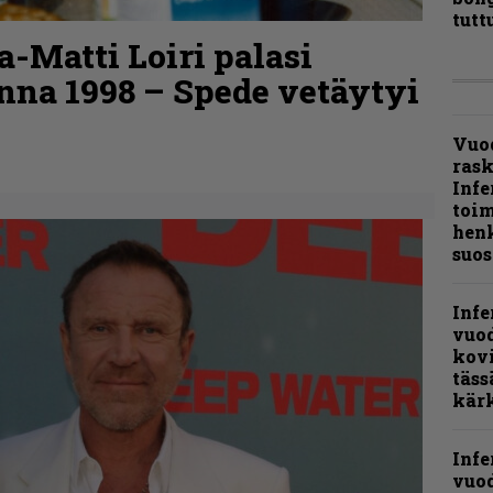
tutt
a-Matti Loiri palasi
nna 1998 – Spede vetäytyi
Vuo
ras
Infe
toi
henk
suos
Infe
vuo
kov
täss
kär
Infe
vuo