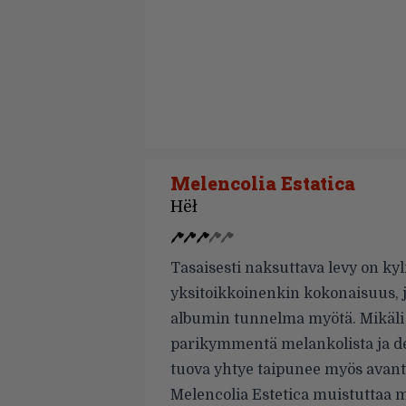
Melencolia Estatica
Hëł
Tasaisesti naksuttava levy on k
yksitoikkoinenkin kokonaisuus, 
albumin tunnelma myötä. Mikäli 
parikymmentä melankolista ja de
tuova yhtye taipunee myös avant
Melencolia Estetica muistuttaa m