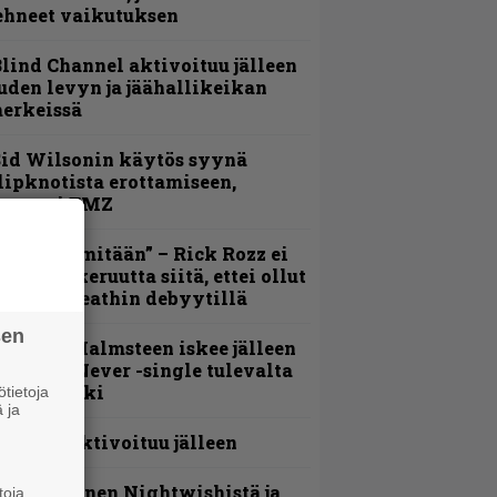
ehneet vaikutuksen
lind Channel aktivoituu jälleen
uden levyn ja jäähallikeikan
erkeissä
id Wilsonin käytös syynä
lipknotista erottamiseen,
aportoi TMZ
En kadu mitään” – Rick Rozz ei
unne katkeruutta siitä, ettei ollut
ukana Deathin debyytillä
sen
ngwie Malmsteen iskee jälleen
 Now or Never -single tulevalta
evyltä julki
tietoja
 ja
orther aktivoituu jälleen
arja Turunen Nightwishistä ja
toja