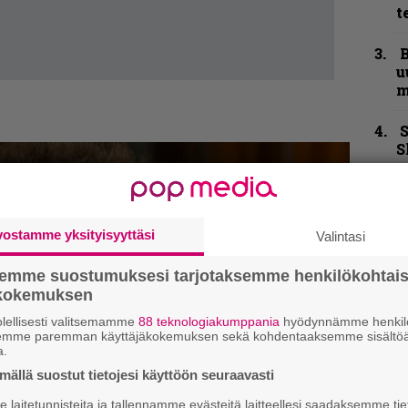
t
B
u
m
S
S
r
”
t
vostamme yksityisyyttäsi
Valintasi
m
semme suostumuksesi tarjotaksemme henkilökohtai
Y
ökokemuksen
–
l
lellisesti valitsemamme
88 teknologiakumppania
hyödynnämme henkilö
semme paremman käyttäjäkokemuksen sekä kohdentaaksemme sisältöä
a.
N
ällä suostut tietojesi käyttöön seuraavasti
T
laitetunnisteita ja tallennamme evästeitä laitteellesi saadaksemme tie