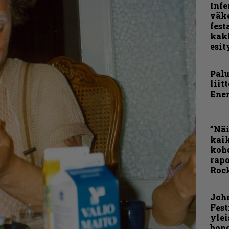
Infe
väk
fest
kak
esit
Pal
liit
Ene
”Näi
kaik
kohd
rapo
Rock
Joh
Fest
ylei
bong