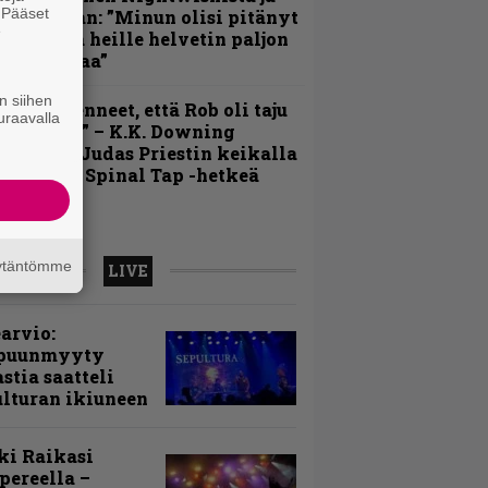
. Pääset
otkuistaan: ”Minun olisi pitänyt
e
ehdä siitä heille helvetin paljon
aikeampaa”
n siihen
Emme tienneet, että Rob oli taju
uraavalla
ankaalla” – K.K. Downing
uistelee Judas Priestin keikalla
attunutta Spinal Tap -hetkeä
äytäntömme
LIVE
arvio:
puunmyyty
stia saatteli
lturan ikiuneen
ki Raikasi
ereella –