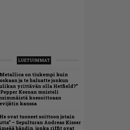
LUETUIMMAT
Metallica on tiukempi kuin
oskaan ja te haluatte jonkun
ulikan yrittävän olla Hetfield?”
 Pepper Keenan muisteli
nsimmäistä koesoittoaan
evijätin kanssa
He ovat tuoneet soittoon jotain
utta” – Sepulturan Andreas Kisser
imeää bändin, jonka riffit ovat