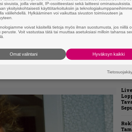
i sivuista, joilla vierailit, IP-osoitteestasi sekä laitteesi ominaisuuksista
p
an yksityiskohtaisesti käyttötarkoituksiin ja teknologiakumppaneihimm
t
la välilehdellä. Hylkääminen voi vaikuttaa sivuston toimivuuteen ja
v
yyteen.
knologiamme voivat käsitellä tietoja myös ilman suostumusta, jos niillä o
”
u peruste. Voit vastustaa tätä tai muuttaa asetuksiasi milloin tahansa se
k
lä.
m
s
Omat valintani
Hyväksyn kaikki
 ”Sydänkohtaus on
lle on tapahtunut”
Tietosuojak
Live
Lop
Tava
Sepu
Rok
Tamp