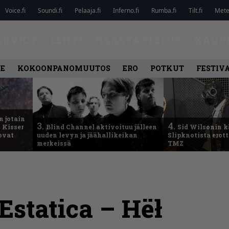
Voice.fi
Soundi.fi
Pelaaja.fi
Inferno.fi
Rumba.fi
Tilt.fi
Metel
ARVIOT
LEHTI
HAASTATTELUT
KAUP
LE
KOKOONPANOMUUTOS
ERO
POTKUT
FESTIV
n jotain
3.
4.
 Kisser
Blind Channel aktivoituu jälleen
Sid Wilsonin 
 ovat
uuden levyn ja jäähallikeikan
Slipknotista erot
merkeissä
TMZ
Estatica – Hëł