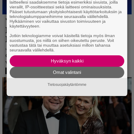
laitteellesi saadaksemme tietoja esimerkiksi sivuista, joilla
vierailit, IP-osoitteestasi sekä laitteesi ominaisuuksista.
Pääset tutustumaan yksityiskohtaisesti käyttötarkoituksiin ja
teknologiakumppaneihimme seuraavalla välilehdellä.
Hylkääminen voi vaikuttaa sivuston toimivuuteen ja
käytettävyyteen.
Jotkin teknologiamme voivat käsitellä tietoja myös ilman
suostumusta, jos niillä on siihen oikeutettu peruste. Voit
vastustaa tätä tai muuttaa asetuksiasi milloin tahansa
seuraavalla välilehdellä.
Hyväksyn kaikki
Omat valintani
Tietosuojakäytäntömme