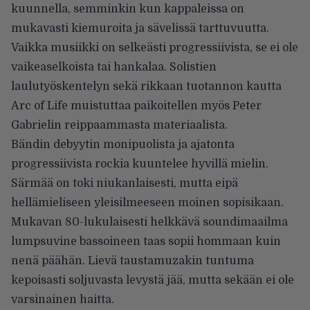
kuunnella, semminkin kun kappaleissa on
mukavasti kiemuroita ja sävelissä tarttuvuutta.
Vaikka musiikki on selkeästi progressiivista, se ei ole
vaikeaselkoista tai hankalaa. Solistien
laulutyöskentelyn sekä rikkaan tuotannon kautta
Arc of Life muistuttaa paikoitellen myös Peter
Gabrielin reippaammasta materiaalista.
Bändin debyytin monipuolista ja ajatonta
progressiivista rockia kuuntelee hyvillä mielin.
Särmää on toki niukanlaisesti, mutta eipä
hellämieliseen yleisilmeeseen moinen sopisikaan.
Mukavan 80-lukulaisesti helkkävä soundimaailma
lumpsuvine bassoineen taas sopii hommaan kuin
nenä päähän. Lievä taustamuzakin tuntuma
kepoisasti soljuvasta levystä jää, mutta sekään ei ole
varsinainen haitta.