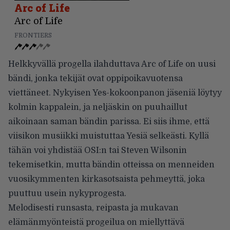
Arc of Life
Arc of Life
FRONTIERS
Helkkyvällä progella ilahduttava Arc of Life on uusi
bändi, jonka tekijät ovat oppipoikavuotensa
viettäneet. Nykyisen Yes-kokoonpanon jäseniä löytyy
kolmin kappalein, ja neljäskin on puuhaillut
aikoinaan saman bändin parissa. Ei siis ihme, että
viisikon musiikki muistuttaa Yesiä selkeästi. Kyllä
tähän voi yhdistää OSI:n tai Steven Wilsonin
tekemisetkin, mutta bändin otteissa on menneiden
vuosikymmenten kirkasotsaista pehmeyttä, joka
puuttuu usein nykyprogesta.
Melodisesti runsasta, reipasta ja mukavan
elämänmyönteistä progeilua on miellyttävä