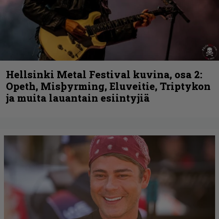
Hellsinki Metal Festival kuvina, osa 2:
Opeth, Misþyrming, Eluveitie, Triptykon
ja muita lauantain esiintyjiä