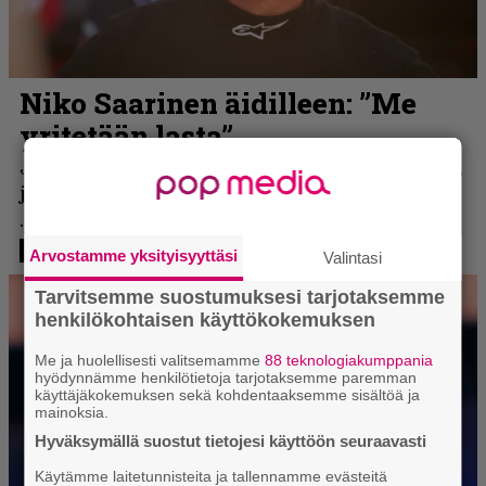
Arvostamme yksityisyyttäsi
Valintasi
Tarvitsemme suostumuksesi tarjotaksemme
henkilökohtaisen käyttökokemuksen
Me ja huolellisesti valitsemamme
88 teknologiakumppania
hyödynnämme henkilötietoja tarjotaksemme paremman
käyttäjäkokemuksen sekä kohdentaaksemme sisältöä ja
mainoksia.
Hyväksymällä suostut tietojesi käyttöön seuraavasti
Käytämme laitetunnisteita ja tallennamme evästeitä