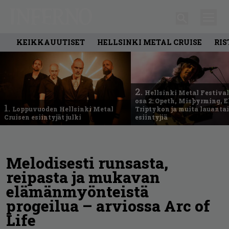
KEIKKAUUTISET
HELLSINKI METAL CRUISE
RIS
2.
Hellsinki Metal Festival
osa 2: Opeth, Misþyrming, E
1.
Loppuvuoden Hellsinki Metal
Triptykon ja muita lauanta
Cruisen esiintyjät julki
esiintyjiä
Melodisesti runsasta,
reipasta ja mukavan
elämänmyönteistä
progeilua – arviossa Arc of
Life